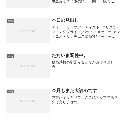
中島みゆき『麦の唄』 同 『縁会
2012〜3 LIVE SELECTION』(1と2、
YAMAHA MUSIC COMMUNI...
本日の見出し
diary
デイ・トリップアーティスト: クリスチャ
ン・マクブライド,パット・メセニー,アン
トニオ・サンチェス出版社/メーカー:
Warner Music Japan =music=発売日:
2008/02/06メディア: CD クリック: 11回
この...
ただいま調整中。
diary
映画感想の宿題がなかなか片づきませ
ぬ。
今月もまた大詰めです。
diary
作業がギリギリで、ここにアップするネ
タはありませぬ。