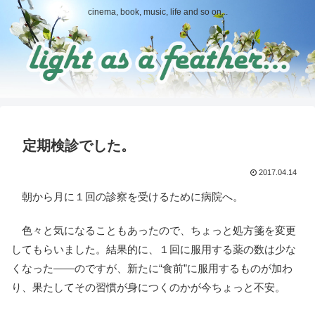
cinema, book, music, life and so on...
定期検診でした。
2017.04.14
朝から月に１回の診察を受けるために病院へ。
色々と気になることもあったので、ちょっと処方箋を変更
してもらいました。結果的に、１回に服用する薬の数は少な
くなった――のですが、新たに“食前”に服用するものが加わ
り、果たしてその習慣が身につくのかが今ちょっと不安。