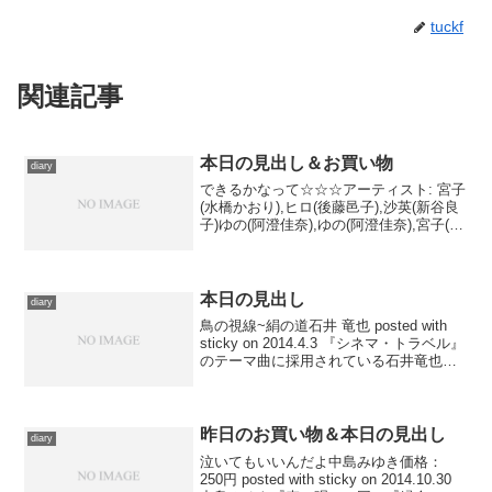
tuckf
関連記事
本日の見出し＆お買い物
diary
できるかなって☆☆☆アーティスト: 宮子
(水橋かおり),ヒロ(後藤邑子),沙英(新谷良
子)ゆの(阿澄佳奈),ゆの(阿澄佳奈),宮子(水
橋かおり),ヒロ(後藤邑子),沙英(新谷良子),
畑亜貴,安藤高弘,菊谷知樹出版社/メーカ
ー: ランティス発...
本日の見出し
diary
鳥の視線~絹の道石井 竜也 posted with
sticky on 2014.4.3 『シネマ・トラベル』
のテーマ曲に採用されている石井竜也の
楽曲を。収録されているアルバムのほか
の曲も試聴してみたんですが、インスト
も多く、米米CLUBの...
昨日のお買い物＆本日の見出し
diary
泣いてもいいんだよ中島みゆき価格：
250円 posted with sticky on 2014.10.30