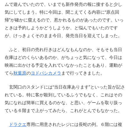
ムで遊んでいたので、いまでも新作発売の報に接すると少し
気にしてしまう。特に今回は、聞こえてくる内容に“原点回
帰”が確かに窺えるので、惹かれるものがあったのです。いっ
ときは予約しようかどうしようか、と悩んでもいたのです
が、けっきょくそのまま今日、発売当日を迎えてしまった。
ふと、初日の売れ行きはどんなもんなのか、そもそも当日
在庫はどのくらいあるのか、がちょっと気になって、今日は
映画に出かける予定を入れていなかったこともあり、運動が
てら
秋葉原
の
ヨドバシカメラ
まで行ってきました。
玄関口のスタンドには“当日在庫あります”といった旨が記さ
れている。特に客が殺到しているふうでもなく、これはその
気になれば簡単に買えるのかな、と思い、ゲームを取り扱っ
ている６階まで上がってみたら、これがとんでもなかった。
ドラクエ
専用に用意されたレジには長蛇の列。６階には複