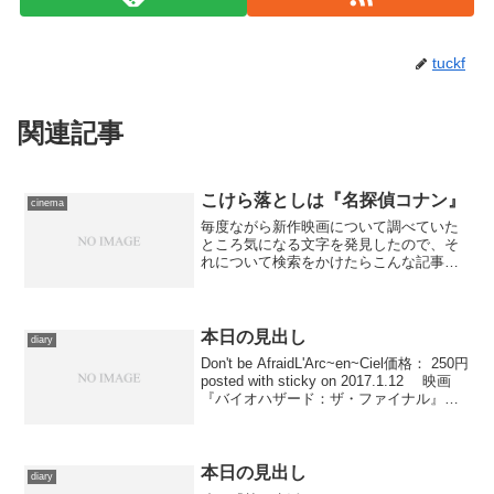
tuckf
関連記事
こけら落としは『名探偵コナン』
cinema
毎度ながら新作映画について調べていた
ところ気になる文字を発見したので、そ
れについて検索をかけたらこんな記事が
引っかかりました。 ニュー東宝シネマ
が「有楽座−YURAKUZA−」として生まれ
変わります 先の『TAXI NY』を一週間
ほど上映し...
本日の見出し
diary
Don't be AfraidL'Arc~en~Ciel価格： 250円
posted with sticky on 2017.1.12 映画
『バイオハザード：ザ・ファイナル』日
本版テーマソングであるL'Arc〜en〜Ciel
の曲を。吹替版...
本日の見出し
diary