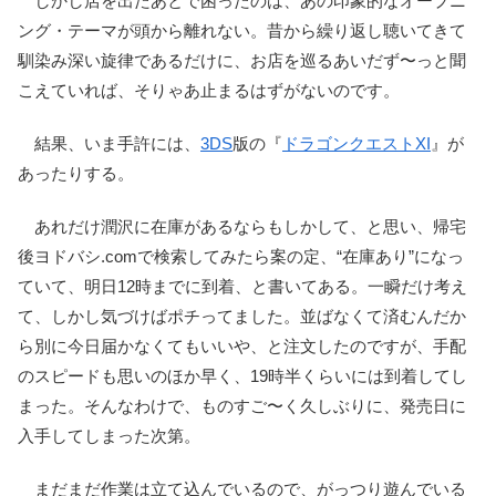
しかし店を出たあとで困ったのは、あの印象的なオープニ
ング・テーマが頭から離れない。昔から繰り返し聴いてきて
馴染み深い旋律であるだけに、お店を巡るあいだず〜っと聞
こえていれば、そりゃあ止まるはずがないのです。
結果、いま手許には、
3DS
版の『
ドラゴンクエストXI
』が
あったりする。
あれだけ潤沢に在庫があるならもしかして、と思い、帰宅
後ヨドバシ.comで検索してみたら案の定、“在庫あり”になっ
ていて、明日12時までに到着、と書いてある。一瞬だけ考え
て、しかし気づけばポチってました。並ばなくて済むんだか
ら別に今日届かなくてもいいや、と注文したのですが、手配
のスピードも思いのほか早く、19時半くらいには到着してし
まった。そんなわけで、ものすご〜く久しぶりに、発売日に
入手してしまった次第。
まだまだ作業は立て込んでいるので、がっつり遊んでいる