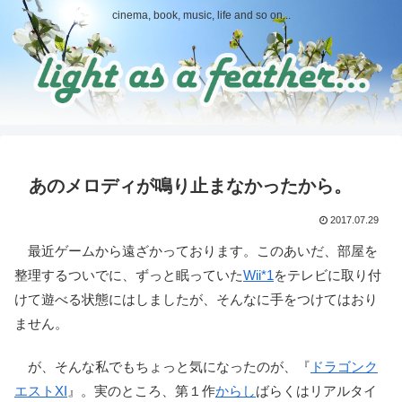
cinema, book, music, life and so on...
あのメロディが鳴り止まなかったから。
2017.07.29
最近ゲームから遠ざかっております。このあいだ、部屋を
整理するついでに、ずっと眠っていた
Wii
*1
をテレビに取り付
けて遊べる状態にはしましたが、そんなに手をつけてはおり
ません。
が、そんな私でもちょっと気になったのが、『
ドラゴンク
エストXI
』。実のところ、第１作
からし
ばらくはリアルタイ