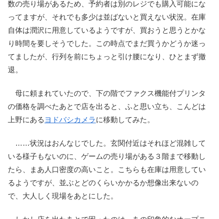
数の売り場があるため、予約者は別のレジでも購入可能にな
ってますが、それでも多少は並ばないと買えない状況。在庫
自体は潤沢に用意しているようですが、買おうと思うとかな
り時間を要しそうでした。この時点でまだ買うかどうか迷っ
てましたが、行列を前にちょっと引け腰になり、ひとまず撤
退。
母に頼まれていたので、下の階でファクス機能付プリンタ
の価格を調べたあとで店を出ると、ふと思い立ち、こんどは
上野にある
ヨドバシカメラ
に移動してみた。
……状況はおんなじでした。玄関付近はそれほど混雑して
いる様子もないのに、ゲームの売り場がある３階まで移動し
たら、まあ人口密度の高いこと。こちらも在庫は用意してい
るようですが、並ぶとどのくらいかかるか想像出来ないの
で、大人しく現場をあとにした。