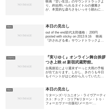
映画『甘い生活』のサウンドトラックよ
り。終始用いられるタイトルの優雅さ
が、本質的な虚ろさをいっそう顕わにし
ています。映画抜きで聴けば、普通に心
地好い曲なんですけど。
本日の見出し
diary
out of the end岩代太郎価格： 200円
posted with sticky on 2013.9.16 映画
『許されざる者』サウンドトラックよ
り、美しくも荒涼とした余韻を残すエン
ディングに流れる曲を。iTunesStoreに...
『実りゆく』オンライン舞台挨拶
cinema
つき上映 at 新宿武蔵野館。
台風接近により週末ずーっと大雨の予報
が出ております。しかし、きのうも今日
もイベントがはじめから入っていたた
め、出かけざるを得ません――もしコロ
ナ禍でなければ、２ヶ月にいちどの徹夜
イベントもあるはずだったんですが、そ
本日の見出し
diary
ちらは残念ながら年内の再開...
リターンズ~リユニオン・ライヴアーティ
スト: チック・コリア&リターン・トゥ・
フォーエヴァー出版社/メーカー:
VIDEOARTS MUSIC( C)(M)発売日:
2008/12/31メディア: CD クリック: 11回