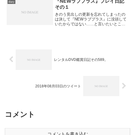
『NEWラブプラス』プレイ日記
diary
時間に大つけ麺博を訪...
その１
きのう見出しの更新を忘れてしまったの
は決して『NEWラブプラス』に没頭して
いたからではない……と言いたいところ
ですがあながち間違いでもないかも知れ
ない。久々に、けっこうしっかり取り組
んでしまったことは間違いない、ので、
折角だからレポートを少...
レンタルDVD鑑賞日記その589。
2018年08月03日のツイート
コメント
コメントを書き込む