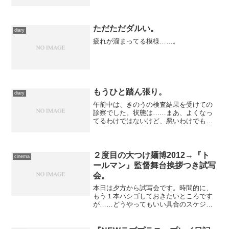
いったい何処の通販だ、みたいな売り文
句に誘われて買ってきたのは、……私が
使っているW31Sの後継機であるW41S。
現在はウォークマン...
ただただダルい。
diary
疲れが溜まってる模様……。
もうひと踏ん張り。
diary
午前中は、きのうの検査結果を受けての
診察でした。状態は……まあ、よくなっ
てるわけではないけど、悪いわけでもな
い。とりあえずもうちょっと様子見、と
いうところ。 他方、作業のほうはよー
やっと一段落の手前、というところで
す……昨年末に片付けるべき...
２度目の大つけ麺博2012→『ト
cinema
ールマン』監督舞台挨拶つき試写
会。
本日は夕方から試写会です。時間的に、
もう１本ハシゴしておきたいところです
が……どうやってもいい具合のスケジュ
ールが組めない。特に今日は、大つけ麺
博2012にもう１回訪れる僅かな好機でも
あったため、色々考えた結果、少し早い