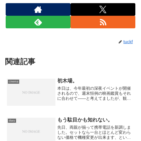
tuckf
関連記事
初木場。
cinema
本日は、今年最初の深夜イベントが開催
されるので、週末恒例の映画鑑賞もそれ
に合わせて――と考えてましたが、観た
かった作品は、直前の時間帯には新宿で
の上映がない。他に宿題となっている作
品を選ぶ、ということも考えましたが、
諸々の事情があって、ハシ...
もう駄目かも知れない。
diary
先日、両親が揃って携帯電話を新調しま
した。セットなら一台とほとんど変わら
ない価格で機種変更が出来ます、という