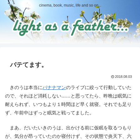
cinema, book, music, life and so on...
バテてます。
2018.08.03
きのうは本当に
バナナマン
のライブに絞って行動していた
ので、それほど消耗しない……と思ってたら、昨晩は眠気に
耐えられず、いつもより１時間ほど早く就寝。それでも足り
ず、午前中はずっと眠気と戦ってました。
まあ、だいたいきのうは、出かける前に仮眠を取るつもり
が、気分が昂っていたのか寝付けず、その状態で炎天下、六