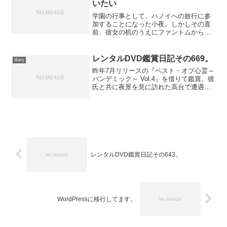
いたい
学園の行事として、ハノイへの旅行に参
加することになった小夜。しかしその直
前、彼女の机のうえにファントムからの
愛の告白を示す青い薔薇が飾られるとい
う出来事が。そして訪れた戦争博物館
で、小夜は消えていた記憶の一端を垣間
レンタルDVD鑑賞日記その669。
diary
見る…… 先週くらいまでは...
昨年7月リリースの『ベスト・オブ心霊～
パンデミック～ Vol.4』を借りて鑑賞。彼
氏と共に夜景を見に訪れた高台で遭遇し
た出来事“やけいにみせられて”、海岸で遅
い夏休みを楽しんでいた家族を襲う怪
異“ふるいしゃしん”、お盆に異変を来した
母親にま...
レンタルDVD鑑賞日記その643。
WordPressに移行してます。