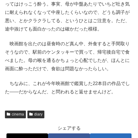
ってはけっこう酔う。事実、母が中盤あたりでいちど吐き気
に耐えられなくなって中座したくらいなので、どうも調子が
悪い、とかクラクラしてる、というひとはご注意を。ただ、
途中抜けても面白かったのは確かだった模様。
映画館を出たのは昼食時のど真ん中、外食すると手間取り
そうなので、駅前のケンタッキーで買って、帰宅後自宅で食
べました。母の喉を通るかちょっと心配でしたが、ほんとに
画面に酔っただけで、食欲は問題なかったらしい。
ちなみに、これが今年映画館で鑑賞した22本目の作品でし
た――だからなんだ、と問われると返せませんけど。
cinema
diary
シェアする