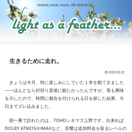
cinema, book, music, life and so on...
生きるために走れ。
2020.02.22
きょうは今月、特に楽しみにしていた１本を観てきました
――ほんとなら封切り直後に観たかったんですが、母も興味
を示したので、時間に都合を付けられる日を探した結果、今
日までズレ込みました。
朝一番で訪れたのは、TOHOシネマズ上野です。出来れば
DOLBY ATMOSやIMAXなど、音響は追加料金を取るレベルの