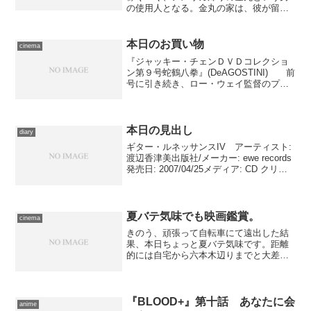
の使用人となる。金丸の家は、彼が留守
のあいだに幽霊が入り込んでしまってお
り、村田は早速その幽霊退治に駆り出さ
れた。訪れてみると、その家の表札は“墓
本日のお買い物
cinema
場鬼太郎”にかけ替えら...
『ジャッキー・チェンＤＶＤコレクショ
ン第９号蛇鶴八拳』(DeAGOSTINI) 前
号に引き続き、ロー・ウェイ監督のプロ
ダクション所属時代としては例外的に出
来のいい作品が収録されました。毎回、
ファンにとってはためになる情報満載の
小冊子ですが...
本日の見出し
diary
ギター・ルネッサンスIV アーティスト:
渡辺香津美出版社/メーカー: ewe records
発売日: 2007/04/25メディア: CD クリッ
ク: 2回この商品を含むブログ (12件) を見
る 映画『禁じられた遊び』のメインテ
ーマ、様...
夏バテ気味でも映画鑑賞。
cinema
きのう、頑張って自転車にて遠出した結
果、本日ちょっと夏バテ気味です。距離
的には自宅から六本木辺りまでと大差は
ないんですが、iPhoneに委ねたルートの
アップダウンが激しすぎて体力を著しく
消耗してしまいました……今朝、どーも
怠かったのですが、...
『BLOOD+』第十話 あなたに会
anime