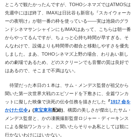
ところで観たかったんですが、TOHOシネマズではATMOSは
先週中にほぼ終了、IMAXは日比谷も新宿も『スカイウォーカ
ーの夜明け』が朝一番の枠を使っている――実は池袋のグラ
ンドシネマサンシャインにもIMAXはあって、こちらは朝一番
からやってるんですが、ちょっと心持ち時間が早すぎる。そ
んなわけで、設備よりも時間帯の都合と移動しやすさを優先
しました。まあ、TOHOシネマズ上野の場合、わりあい新し
めの劇場であるため、どのスクリーンでも音響の質は良好で
はあるので、そこまで不満はない。
待望だった本日の１本は、サム・メンデス監督が祖父から
聞いた第一次世界大戦のエピソードを下敷きに、全篇ワンカ
ットに擬した映像で決死の伝令任務を描きだした
『
1917 命を
かけた伝令
』(
東宝東和
配給)
。構図の美しさが傑出したサム・
メンデス監督と、かの凄腕撮影監督ロジャー・ディーキンス
による擬似ワンカット、と聞いたらそりゃあ私としては観に
行かないわけにはいかない。