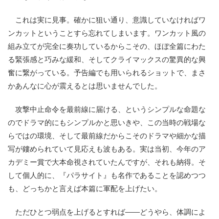
これは実に見事。確かに狙い通り、意識していなければワ
ンカットということすら忘れてしまいます。ワンカット風の
組み立てが完全に奏功しているからこその、ほぼ全篇にわた
る緊張感と巧みな緩和、そしてクライマックスの驚異的な興
奮に繋がっている。予告編でも用いられるショットで、まさ
かあんなに心が震えるとは思いませんでした。
攻撃中止命令を最前線に届ける、というシンプルな命題な
のでドラマ的にもシンプルかと思いきや、この当時の戦場な
らではの環境、そして最前線だからこそのドラマや細かな描
写が鏤められていて見応えも波もある。実は当初、今年のア
カデミー賞で大本命視されていたんですが、それも納得。そ
して個人的に、『パラサイト』も名作であることを認めつつ
も、どっちかと言えば本篇に軍配を上げたい。
ただひとつ弱点を上げるとすれば――どうやら、体調によ