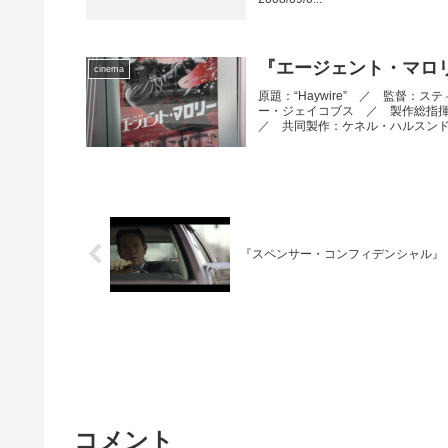
『エージェント・マロ
cinema
原題：“Haywire” ／ 監督
ー・ジェイコブス ／ 製作総指
／ 共同製作：ケネル・ハルスンド 
『スペンサー・コンフィデンシャル』
コメント