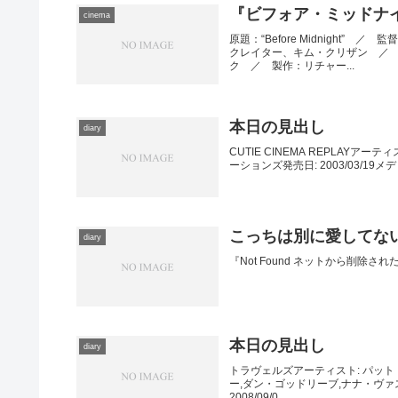
『ビフォア・ミッドナ
cinema
原題：“Before Midnigh
クレイター、キム・クリザン ／
ク ／ 製作：リチャー...
本日の見出し
diary
CUTIE CINEMA REPLAYア
ーションズ発売日: 2003/03/19メ
こっちは別に愛してない
diary
『Not Found ネットから削
本日の見出し
diary
トラヴェルズアーティスト: パッ
ー,ダン・ゴッドリーブ,ナナ・ヴァ
2008/09/0...