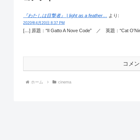
『わたしは目撃者』 | light as a feather…
より:
2020年4月20日 8:37 PM
[…] 原題：“Il Gatto A Nove Code” ／ 英題：“Ca
コメン
ホーム
cinema