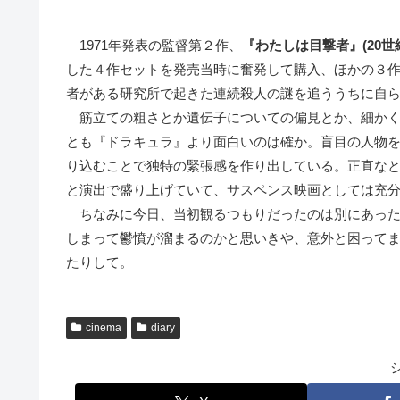
1971年発表の監督第２作、
『わたしは目撃者』(20
した４作セットを発売当時に奮発して購入、ほかの３
者がある研究所で起きた連続殺人の謎を追ううちに自
筋立ての粗さとか遺伝子についての偏見とか、細かく
とも『ドラキュラ』より面白いのは確か。盲目の人物
り込むことで独特の緊張感を作り出している。正直な
と演出で盛り上げていて、サスペンス映画としては充
ちなみに今日、当初観るつもりだったのは別にあった
しまって鬱憤が溜まるのかと思いきや、意外と困って
たりして。
cinema
diary