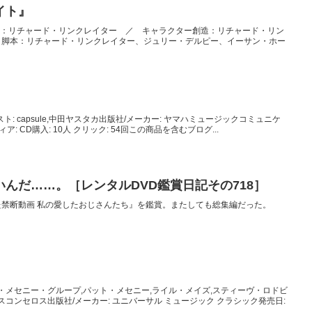
イト』
t” ／ 監督：リチャード・リンクレイター ／ キャラクター創造：リチャード・リン
 脚本：リチャード・リンクレイター、ジュリー・デルピー、イーサン・ホー
ーティスト: capsule,中田ヤスタカ出版社/メーカー: ヤマハミュージックコミュニケ
ディア: CD購入: 10人 クリック: 54回この商品を含むブログ...
んだ……。［レンタルDVD鑑賞日記その718］
除された禁断動画 私の愛したおじさんたち』を鑑賞。またしても総集編だった。
ト・メセニー・グループ,パット・メセニー,ライル・メイズ,スティーヴ・ロドビ
スコンセロス出版社/メーカー: ユニバーサル ミュージック クラシック発売日: