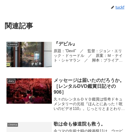
tuckf
関連記事
『デビル』
cinema
原題：“Devil” ／ 監督：ジョン・エリ
ック・ドゥードル ／ 原案：Ｍ・ナイ
ト・シャマラン ／ 脚本：ブライア
ン・ネルソン ／ 製作：Ｍ・ナイト・
シャマラン、サム・マーサー ／ 製作
総指揮：ドリュー・ドゥードル、トリッ
シュ・ホフマン ／...
メッセージは届いたのだろうか。
diary
［レンタルDVD鑑賞日記その
906］
久々のレンタルＤＶＤ鑑賞は怪奇ドキュ
メンタリーの元祖『ほんとにあった！呪
いのビデオ110』。じっとりとまとわりつ
く不気味さ、怖さ。
歌は命も修道院も救う。
cinema
今コマの午前十時の映画祭11は、ウーピ