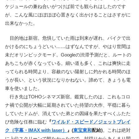
ケジュールの兼ね合いがつけば前でも観られはしたのです
が、こんな風にほぼほぼ心置きなく出かけることはさすがに
出来なかった。
目的地は新宿。危惧していた雨は到来が遅れ、バイクで出
かけるのにちょうどいい……はずなんですが、やはり世間は
未だオリンピックモード。Googleの渋滞予測だと、ルートの
あちこちが赤くなっている。細い道も多く、これは爽快に走
ってられる時間より、容赦のない陽射しに灼かれる時間のほ
うが長い、という状況になりかねない。諦めて、きょうも電
車を使いました。
行き先はTOHOシネマズ新宿。鑑賞したのは、これもコロ
ナ禍で公開が大幅に延期されていた待望の大作、平穏に暮ら
していたドムが、消えていた弟との因縁を果たすべくふたた
び危険な任務に臨む
『
ワイルド・スピード／ジェットブレイ
ク（字幕・IMAX with laser）
』(
東宝東和
配給)
。これは絶対
に上位スクリーンで観たかったので、封切りからあんまり間