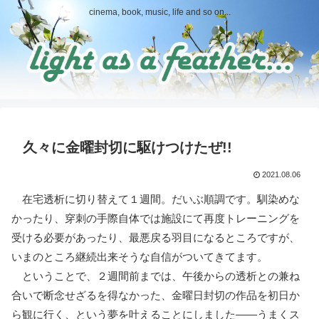
cinema, book, music, life and so on...
久々に金曜封切に駆けつけたぜ!!
2021.08.06
在宅透析に切り替えて１週間。だいぶ順調です。馴染めな
かったり、穿刺の手際自体では施設にて再度トレーニングを
受ける必要があったり、最悪戻る羽目になるところですが、
いまのところ継続出来そうな自信がついてきてます。
ということで、２週間前までは、午後からの透析との兼ね
合いで断念せざるを得なかった、金曜日封切の作品を初日か
ら観に行く、という夢を叶えることにしました――うまくス