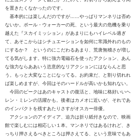
を置きたくなかったのです。
基本的には楽しんだのですが……やっぱりマンネリは否め
ないか。ポール・ウォーカーの死、という最大の危機を乗り
越えた『スカイミッション』があまりにもハイレベル過ぎ
て、あそこからはシチュエーションを如何に常識外れのもの
にするか？ というのにこだわるあまり、荒唐無稽さが増し
てる気がします。特に強力電磁石を使ったアクション、あん
な強力ならああいう恣意的なリアクションにはならんと思
う。もっと大変なことになってる。お約束だ、と割り切れれ
ば楽しめますが、今回はそのハードルが高いかも知れない。
今回のピークはあのキャストの復活と、地味に格好いいヘ
レン・ミレンの活躍かも。後者はカメオに近いが、それであ
のインパクトを残すあたりさすがオスカー俳優。
アクションのアイディア、迫力は折り紙付きなので、映画
館で楽しむには相応しい１本。マンネリではあるけれど、き
っちり押さえるべきところは押さえてる、という意味でもあ