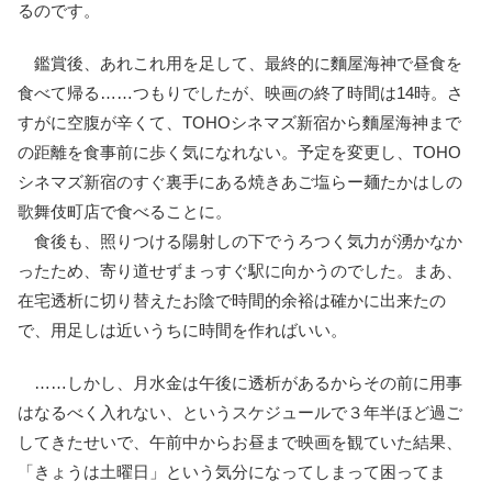
るのです。
鑑賞後、あれこれ用を足して、最終的に麵屋海神で昼食を
食べて帰る……つもりでしたが、映画の終了時間は14時。さ
すがに空腹が辛くて、TOHOシネマズ新宿から麵屋海神まで
の距離を食事前に歩く気になれない。予定を変更し、TOHO
シネマズ新宿のすぐ裏手にある焼きあご塩らー麺たかはしの
歌舞伎町店で食べることに。
食後も、照りつける陽射しの下でうろつく気力が湧かなか
ったため、寄り道せずまっすぐ駅に向かうのでした。まあ、
在宅透析に切り替えたお陰で時間的余裕は確かに出来たの
で、用足しは近いうちに時間を作ればいい。
……しかし、月水金は午後に透析があるからその前に用事
はなるべく入れない、というスケジュールで３年半ほど過ご
してきたせいで、午前中からお昼まで映画を観ていた結果、
「きょうは土曜日」という気分になってしまって困ってま