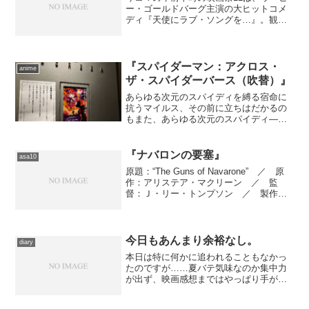
ー・ゴールドバーグ主演の大ヒットコメ
ディ『天使にラブ・ソングを…』。観て
いてイヤな気分になるところのない作
品。
『スパイダーマン：アクロス・
anime
ザ・スパイダーバース（吹替）』
あらゆる次元のスパイディを縛る宿命に
抗うマイルス、その前に立ちはだかるの
もまた、あらゆる次元のスパイディ――
オスカーに輝く傑作の更にその先を描
く、ＳＦヒーロー・アクション。
『ナバロンの要塞』
asa10
原題：“The Guns of Navarone” ／ 原
作：アリステア・マクリーン ／ 監
督：Ｊ・リー・トンプソン ／ 製作＆
脚本：カール・フォアマン ／ 撮影監
督：オズワルド・モリス、ジョン・ウィ
ルコックス ／ プロダクション・デザ
イナ...
今日もあんまり余裕なし。
diary
本日は特に何かに追われることもなかっ
たのですが……夏バテ気味なのか集中力
が出ず、映画感想まではやっぱり手が回
らず。違うものが進んでしまうのもいつ
ものこと。 自宅に籠もりっぱなしだと