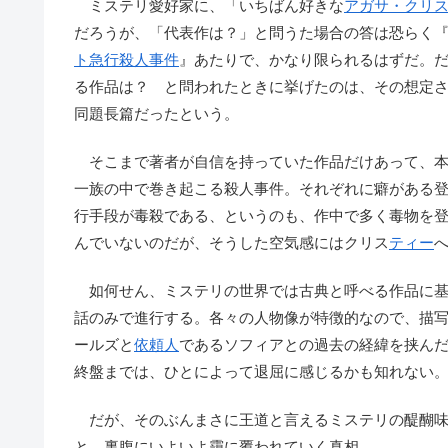
ミステリ愛好家に、「いちばん好きな
アガサ・クリ
だろうが、「代表作は？」と問うた場合の答は恐らく
ト急行殺人事件
』あたりで、かなり限られるはずだ。
る作品は？ と問われたときに挙げたのは、その想定
同題長篇だったという。
そこまで著者が自信を持っていた作品だけあって、本
一族の中で巻き起こる殺人事件。それぞれに癖がある
行手段が毒殺である、というのも、作中で多く毒物を
んでいないのだが、そうした空気感にはクリス
ティー
如何せん、ミステリの世界では古典と呼べる作品に基
話のみで進行する。各々の人物像が特徴的なので、描
ールズと
依頼人
であるソフィアとの過去の経緯を挟ん
終盤までは、ひとによって退屈に感じるかも知れない
だが、そのぶんまさに王道と言えるミステリの醍醐味
と、裏腹にいよいよ靄に覆われていく真相。