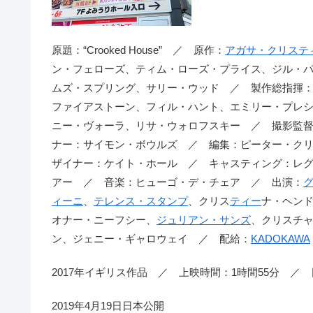
原題：“Crooked House” ／ 原作：
アガサ・クリステ
ン・フェローズ、ティム・ローズ・プライス、ジル・
ムズ・スプリング、サリー・ウッド ／ 製作総指揮
ファイアストーン、フィル・ハント、エミリー・プレ
ニー・ヴォーラ、リサ・ウォロフスキー ／ 撮影監
ナー：サイモン・ボウルズ ／ 編集：ピーター・ク
ザイナー：ケイト・ホール ／ キャスティング：レ
アー ／ 音楽：ヒューゴ・デ・チェア ／ 出演：
ィーニ
、
テレンス・スタンプ
、クリス
ティー
ナ・ヘン
オナー・ニーフシー、
ジュリアン・サンズ
、クリスチ
ン、ジェニー・ギャロウェイ ／ 配給：
KADOKAWA
2017年イギリス作品 ／ 上映時間：1時間55分 ／
2019年4月19日日本公開