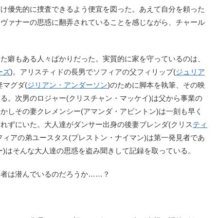
だけ優先的に捜査できるよう便宜を図った。あえて自分を頼った
タヴァナーの思惑に翻弄されていることを感じながら、チャール
た癖もある人々ばかりだった。実質的に家を守っているのは、
ーズ
)。アリスティドの長男でソフィアの父フィリップ(
ジュリア
マグダ(
ジリアン・アンダーソン
)のために脚本を執筆、その映
る。次男のロジャー(クリスチャン・マッケイ)は父から事業の
かしその妻クレメンシー(アマンダ・アビントン)は一刻も早く
れずにいた。大人達がダンサー出身の後妻ブレンダ(クリス
ティ
フィアの弟ユースタス(プレストン・ナイマン)は第一発見者であ
ー)はそんな大人達の思惑を盗み聞きして記録を取っている。
者は潜んでいるのだろうか……？