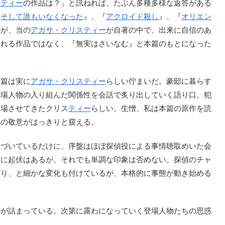
スティー
の作品は？」と訊ねれば、たぶん多種多様な返答がある
『
そして誰もいなくなった
』、『
アクロイド殺し
』、『
オリエン
だが、当の
アガサ・クリスティー
が自著の中で、出来に自信のあ
される作品ではなく、『無実はさいなむ』と本篇のもとになった
篇は実に
アガサ・クリスティー
らしい佇まいだ。豪邸に暮らす
登場人物の入り組んだ関係性を会話で炙り出していく語り口。犯
登場させてきたクリス
ティー
らしい。生憎、私は本篇の原作を読
への敬意がはっきりと窺える。
づいているだけに、序盤はほぼ探偵役による事情聴取めいた会
写に起伏はあるが、それでも単調な印象は否めない。探偵のチャ
だり、と細かな変化も付けているが、本格的に事態が動き始める
。
が詰まっている。次第に露わになっていく登場人物たちの思惑