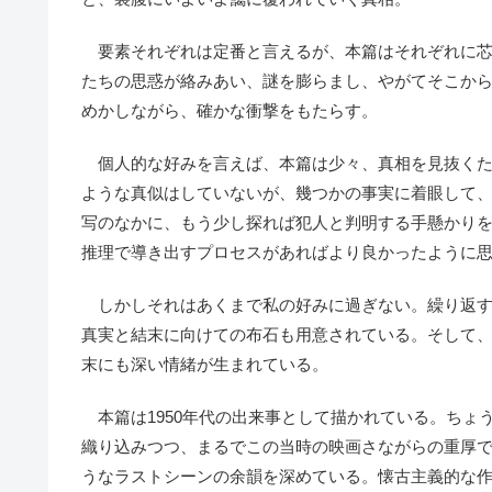
要素それぞれは定番と言えるが、本篇はそれぞれに芯
たちの思惑が絡みあい、謎を膨らまし、やがてそこか
めかしながら、確かな衝撃をもたらす。
個人的な好みを言えば、本篇は少々、真相を見抜くた
ような真似はしていないが、幾つかの事実に着眼して
写のなかに、もう少し探れば犯人と判明する手懸かり
推理で導き出すプロセスがあればより良かったように
しかしそれはあくまで私の好みに過ぎない。繰り返す
真実と結末に向けての布石も用意されている。そして
末にも深い情緒が生まれている。
本篇は1950年代の出来事として描かれている。ちょ
織り込みつつ、まるでこの当時の映画さながらの重厚
うなラストシーンの余韻を深めている。懐古主義的な