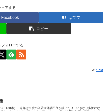
シェアする
Facebook
はてブ
コピー
kfをフォローする
tuckf
括
延べ・130本） 今年は２度の入院や体調不良が続いたり、いきなり多忙にな