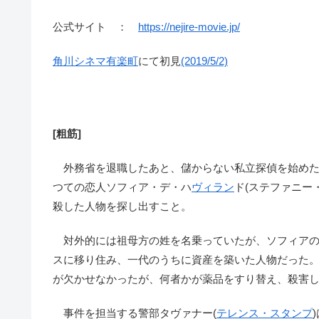
公式サイト ：
https://nejire-movie.jp/
角川シネマ有楽町
にて初見
(2019/5/2)
[粗筋]
外務省を退職したあと、儲からない私立探偵を始めたチ
つての恋人ソフィア・デ・ハ
ヴィラン
ド(ステファニー
殺した人物を探し出すこと。
対外的には祖母方の姓を名乗っていたが、ソフィアの
スに移り住み、一代のうちに資産を築いた人物だった
が欠かせなかったが、何者かが薬品をすり替え、殺害
事件を担当する警部タヴァナー(
テレンス・スタンプ