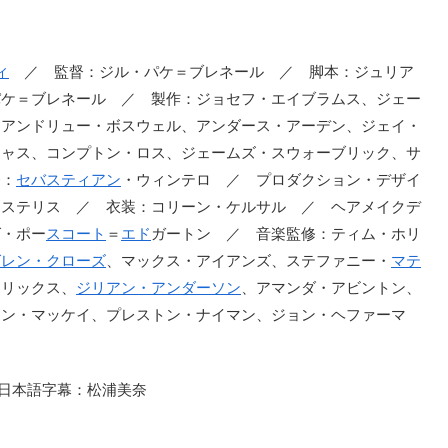
ィ
／ 監督：ジル・パケ＝ブレネール ／ 脚本：ジュリア
パケ＝ブレネール ／ 製作：ジョセフ・エイブラムス、ジェー
：アンドリュー・ボスウェル、アンダース・アーデン、ジェイ・
シャス、コンプトン・ロス、ジェームズ・スウォーブリック、サ
督：
セバスティアン
・ウィンテロ ／ プロダクション・デザイ
リステリス ／ 衣装：コリーン・ケルサル ／ ヘアメイクデ
グ・ポー
スコート
＝
エド
ガートン ／ 音楽監修：ティム・ホリ
グレン・クローズ
、マックス・アイアンズ、ステファニー・
マテ
ドリックス、
ジリアン・アンダーソン
、アマンダ・アビントン、
ャン・マッケイ、プレストン・ナイマン、ジョン・ヘファーマ
 日本語字幕：松浦美奈