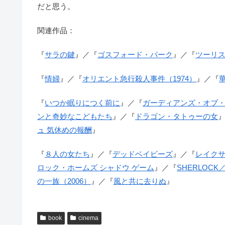
だと思う。
関連作品：
『
サラの鍵
』／『
ゴスフォード・パーク
』／『
ツーリ
『
情婦
』／『
オリエント急行殺人事件（1974）
』／『
『
いつか眠りにつく前に
』／『
ガーディアンズ・オブ
ンと奇妙なこどもたち
』／『
ドラゴン・タトゥーの女
ュ 気休めの報酬
』
『
８人の女たち
』／『
デッドベイビーズ
』／『
レイク
ロック・ホームズ シャドウ ゲーム
』／『
SHERLOC
の一族（2006）
』／『
風と共に去りぬ
』
book
cinema