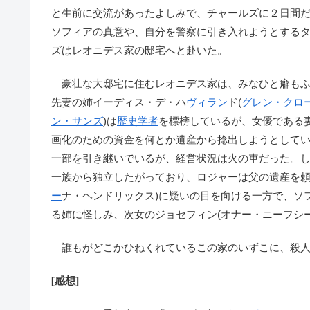
と生前に交流があったよしみで、チャールズに２日間
ソフィアの真意や、自分を警察に引き入れようとする
ズはレオニデス家の邸宅へと赴いた。
豪壮な大邸宅に住むレオニデス家は、みなひと癖もふ
先妻の姉イーディス・デ・ハ
ヴィラン
ド(
グレン・クロ
ン・サンズ
)は
歴史学者
を標榜しているが、女優である妻
画化のための資金を何とか遺産から捻出しようとしてい
一部を引き継いでいるが、経営状況は火の車だった。し
一族から独立したがっており、ロジャーは父の遺産を頼
ー
ナ・ヘンドリックス)に疑いの目を向ける一方で、ソ
る姉に怪しみ、次女のジョセフィン(オナー・ニーフシ
誰もがどこかひねくれているこの家のいずこに、殺人
[感想]