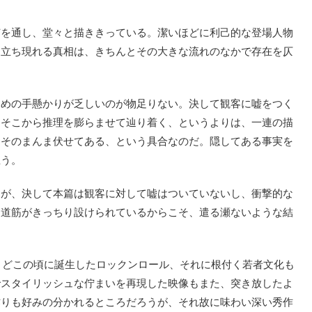
を通し、堂々と描ききっている。潔いほどに利己的な登場人物
ら立ち現れる真相は、きちんとその大きな流れのなかで存在を仄
めの手懸かりが乏しいのが物足りない。決して観客に嘘をつく
、そこから推理を膨らませて辿り着く、というよりは、一連の描
をそのまんま伏せてある、という具合なのだ。隠してある事実を
思う。
が、決して本篇は観客に対して嘘はついていないし、衝撃的な
、道筋がきっちり設けられているからこそ、遣る瀬ないような結
うどこの頃に誕生したロックンロール、それに根付く若者文化も
でスタイリッシュな佇まいを再現した映像もまた、突き放したよ
作りも好みの分かれるところだろうが、それ故に味わい深い秀作