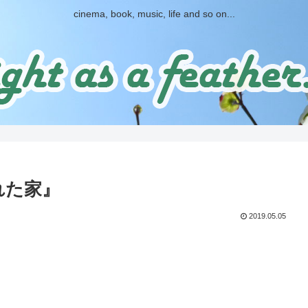
cinema, book, music, life and so on...
れた家』
2019.05.05