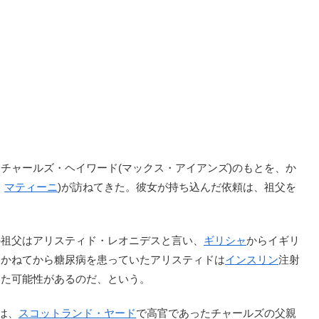
ャールズ・ヘイワード(マックス・アイアンズ)のもとを、か
・
マティーニ
)が訪ねてきた。彼女が持ち込んだ依頼は、祖父を
祖父はアリスティド・レオニデスと言い、
ギリシャ
からイギリ
。かねてから糖尿病を患っていたアリスティドは
インスリン
注射
した可能性があるのだ、という。
)は、
スコットランド・ヤード
で高官であったチャールズの父親