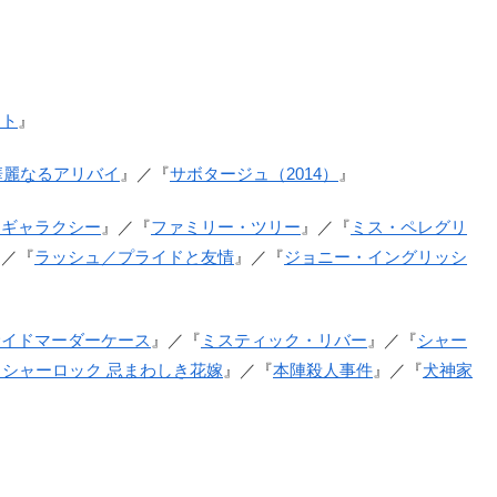
スト
』
華麗なるアリバイ
』／『
サボタージュ（2014）
』
・ギャラクシー
』／『
ファミリー・ツリー
』／『
ミス・ペレグリ
』／『
ラッシュ／プライドと友情
』／『
ジョニー・イングリッシ
サイドマーダーケース
』／『
ミスティック・リバー
』／『
シャー
K／シャーロック 忌まわしき花嫁
』／『
本陣殺人事件
』／『
犬神家