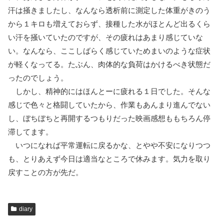
汗は掻きましたし、なんなら透析前に測定した体重がきのう
から１キロも増えておらず、接種した水がほとんど出るくら
い汗を掻いていたのですが、その疲れはあまり感じていな
い。なんなら、ここしばらく感じていためまいのような症状
が軽くなってる。たぶん、肉体的な負荷はかけるべき状態だ
ったのでしょう。
しかし、精神的にはほんとーに疲れる１日でした。そんな
感じで色々と格闘していたから、作業もあんまり進んでない
し、ぼちぼちと再開するつもりだった映画感想ももちろん停
滞してます。
いつになれば平常運転に戻るかな、とやや不安になりつつ
も、とりあえず今日は適当なところで休みます。気力を取り
戻すことの方が先だ。
diary