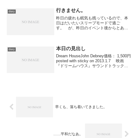
ことがあるという人はけっこう多いは
ず。ちなみにiTMSでリン...
行きません。
diary
昨日の疲れも眠気も残っているので、本
日はだいたいスリープモードで過ご
す。 が、昨日のイベント後からとある
アルバムが無性に欲しくなり、他のちょ
っとした買い物も含めて午前中に一時間
ほど出かけたのでした。快晴の心地よい
陽気の下、たらたらとバイクを...
本日の見出し
diary
Dream HouseJohn Debney価格： 1,500円
posted with sticky on 2013.1.7 映画
『ドリームハウス』サウンドトラックよ
り、映画と同じタイトルを冠した曲を。
早くも、落ち着いてきました。
……平和だなあ。