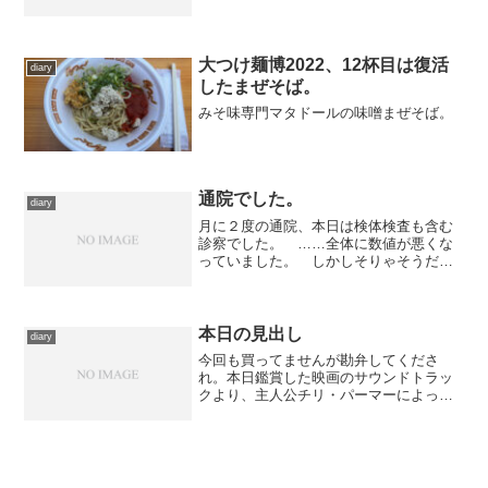
で、きのうの帰り道に予めチケットは確
保してありました。それでも移動に充分
な余裕を設けてTOHOシネマズ日本橋
へ。 鑑賞したのは、『攻...
大つけ麺博2022、12杯目は復活
diary
したまぜそば。
みそ味専門マタドールの味噌まぜそば。
通院でした。
diary
月に２度の通院、本日は検体検査も含む
診察でした。 ……全体に数値が悪くな
っていました。 しかしそりゃそうだ
よ、風邪を引いたりと体調を崩しがちだ
ったうえに、先週は例のトラブルで血圧
上がりっぱなしでしたから。 ちょっと
処方を変え、なるべく血圧の...
本日の見出し
diary
今回も買ってませんが勘弁してくださ
れ。本日鑑賞した映画のサウンドトラッ
クより、主人公チリ・パーマーによって
引き抜かれる女性ヴォーカリストのリン
ダ・ムーンが作中で演奏する曲のひとつ
であり、いちばんの見せどころで使われ
る曲でもあります。ちなみに...