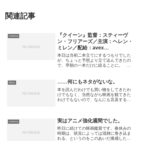
関連記事
『クイーン』監督：スティーヴ
cinema
ン・フリアーズ／主演：ヘレン・
ミレン／配給：avex
entertainment
本日は当初二本立てにするつもりでした
が、ちょっと予想より立て込んできたの
で、早朝の一本だけに絞ることに。 訪
れたのは日比谷シャンテ・シネ、作品は
10年前の悲劇の日、世界中が嘆き悲しむ
なかでひとり涙を見せなかったその人の
……何にもネタがないな。
diary
行動と真意とを追い、ヘ...
本を読んだわけでも買い物をしてきたわ
けでもなく、当然ながら映画を観てきた
わけでもないので、なんにも言及するネ
タがありません。 ……ああ、本日は統
一地方選挙でしたが、ちゃんと投票には
行ってきました。午前中にさささと。寄
り道すらせずに。だから本...
実はアニメ強化週間でした。
cinema
昨日に続けての映画鑑賞です。春休みの
時期は、状況によっては混雑に巻き込ま
れる、というのをこのあいだ痛感したの