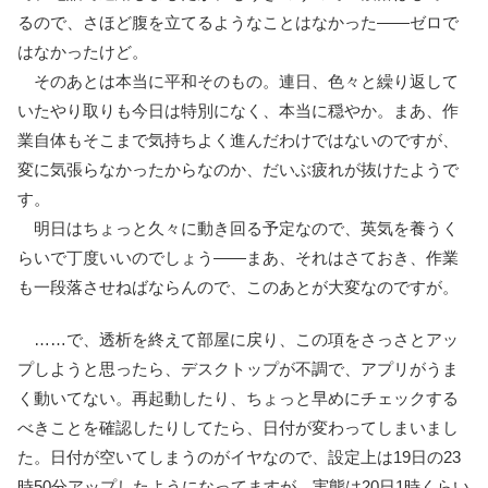
るので、さほど腹を立てるようなことはなかった――ゼロで
はなかったけど。
そのあとは本当に平和そのもの。連日、色々と繰り返して
いたやり取りも今日は特別になく、本当に穏やか。まあ、作
業自体もそこまで気持ちよく進んだわけではないのですが、
変に気張らなかったからなのか、だいぶ疲れが抜けたようで
す。
明日はちょっと久々に動き回る予定なので、英気を養うく
らいで丁度いいのでしょう――まあ、それはさておき、作業
も一段落させねばならんので、このあとが大変なのですが。
……で、透析を終えて部屋に戻り、この項をさっさとアッ
プしようと思ったら、デスクトップが不調で、アプリがうま
く動いてない。再起動したり、ちょっと早めにチェックする
べきことを確認したりしてたら、日付が変わってしまいまし
た。日付が空いてしまうのがイヤなので、設定上は19日の23
時50分アップしたようになってますが、実態は20日1時くらい