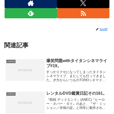
tuckf
関連記事
爆笑問題withタイタンシネマライ
cinema
ブ#19。
すっかりクセになってしまったタイタン
シネマライブ、またしても行ってきまし
た。夕方からいつものTOHOシネマズ六
本木ヒルズ、ではなく、川崎へ。何故今
回に限ってそこまで遠出する羽目になっ
たのかと言えば、たぶん東京国際映画祭
レンタルDVD鑑賞日記その161。
cinema
が開催中だからでしょう...
『暗戦 デッドエンド』(ANEC)『ヒーロ
ー・ネバー・ダイ』のあと、『ザ・ミッ
ション／非情の掟』と同年に製作された
ジョニー・トー監督作品。死の淵に瀕し