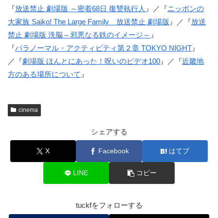
『
放送禁止 劇場版 ～密着68日 復讐執行人
』／『
ニッポンの
大家族 Saiko! The Large Family 放送禁止 劇場版
』／『
放送
禁止 劇場版 洗脳～邪悪なる鉄のイメージ～
』
『
パラノーマル・アクティビティ第２章 TOKYO NIGHT
』
／『
劇場版 ほんとにあった！呪いのビデオ100
』／『
近畿地
方のある場所について
』
cinema
シェアする
X
Facebook
はてブ
LINE
コピー
tuckfをフォローする