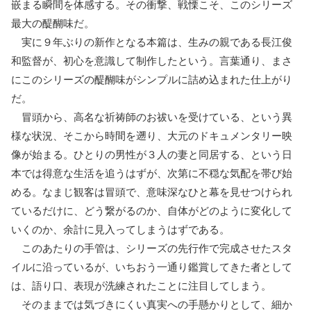
嵌まる瞬間を体感する。その衝撃、戦慄こそ、このシリーズ
最大の醍醐味だ。
実に９年ぶりの新作となる本篇は、生みの親である長江俊
和監督が、初心を意識して制作したという。言葉通り、まさ
にこのシリーズの醍醐味がシンプルに詰め込まれた仕上がり
だ。
冒頭から、高名な祈祷師のお祓いを受けている、という異
様な状況、そこから時間を遡り、大元のドキュメンタリー映
像が始まる。ひとりの男性が３人の妻と同居する、という日
本では得意な生活を追うはずが、次第に不穏な気配を帯び始
める。なまじ観客は冒頭で、意味深なひと幕を見せつけられ
ているだけに、どう繋がるのか、自体がどのように変化して
いくのか、余計に見入ってしまうはずである。
このあたりの手管は、シリーズの先行作で完成させたスタ
イルに沿っているが、いちおう一通り鑑賞してきた者として
は、語り口、表現が洗練されたことに注目してしまう。
そのままでは気づきにくい真実への手懸かりとして、細か