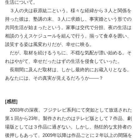
生活について。
３人の夫は萩原紘二という。様々な経緯から３人と関係を
持った彼は、塾講の末、３人に求婚し、事実婚という形での
共同生活が始まったという。家事は交代で分担、夜の生活は
相談のうえスケジュールを組んで行う。揃って食卓を囲い、
談笑する姿は風変わりだが、幸せに映る。
だが、取材を続けるうちに、不穏な気配が漂い始める。そ
れはやがて、幸せだったはずの生活を侵食していった。
長期間に及んだ取材は、しかし最終的にお蔵入りとなる。
あなたには、その真実が見えるだろうか――？
[感想]
2003年の深夜、フジテレビ系列にて突如として放送された
第１回から23年。製作されたのはテレビ版として７作品、劇
場版としては３作品に過ぎない。しかし、熱狂的な支持者の
後押しもあって、2009年以降は作品ごとに２年以上の間隔を