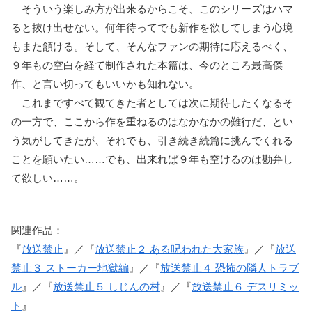
そういう楽しみ方が出来るからこそ、このシリーズはハマ
ると抜け出せない。何年待ってでも新作を欲してしまう心境
もまた頷ける。そして、そんなファンの期待に応えるべく、
９年もの空白を経て制作された本篇は、今のところ最高傑
作、と言い切ってもいいかも知れない。
これまですべて観てきた者としては次に期待したくなるそ
の一方で、ここから作を重ねるのはなかなかの難行だ、とい
う気がしてきたが、それでも、引き続き続篇に挑んでくれる
ことを願いたい……でも、出来れば９年も空けるのは勘弁し
て欲しい……。
関連作品：
『
放送禁止
』／『
放送禁止２ ある呪われた大家族
』／『
放送
禁止３ ストーカー地獄編
』／『
放送禁止４ 恐怖の隣人トラブ
ル
』／『
放送禁止５ しじんの村
』／『
放送禁止６ デスリミッ
ト
』