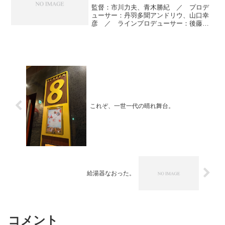
監督：市川力夫、青木勝紀 ／ プロデ
ューサー：丹羽多聞アンドリウ、山口幸
彦 ／ ラインプロデューサー：後藤
剛 ／ 撮影：今宮健太 ／ 編集：佐
藤周、青木勝紀 ／ 音楽：スキャット
後藤 ／ 主題歌：藤田恵名『残響ビュ
ッフェ』 ／ 出演：ギンテ...
これぞ、一世一代の晴れ舞台。
給湯器なおった。
コメント