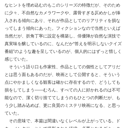
なヒントを埋め込むのもこのシリーズの特徴だが、そのため
に少々、不自然なカメラワークや、露骨すぎる仄めかしが挿
入される傾向にあり、それが作品としてのリアリティを損な
ってしまう傾向にあった。フィクションなので当然といえば
当然だが、折角丁寧に設定を構築し、俳優陣が自然な演技で
真実味を醸しているのに、なんだか“答えを明示しないクイズ
番組”のような趣を呈しているのが、個人的にはずっと惜しく
感じていた。
そういう語り口も作家性、作品としての個性としてアリだ
とは思う面もあるのだが、映画として公開すると、そういう
点にやかましくなる観客は確かに存在するので、どうしても
損をしてしまう――むろん、すべての人に好かれるのは不可
能なので、潔く切り捨ててしまうのもひとつの判断だが、も
う少し踏み込めば、更に良質のミステリ映画になる、と思っ
ていた。
その意味で、本篇は間違いなくレベルが上がっている。ド