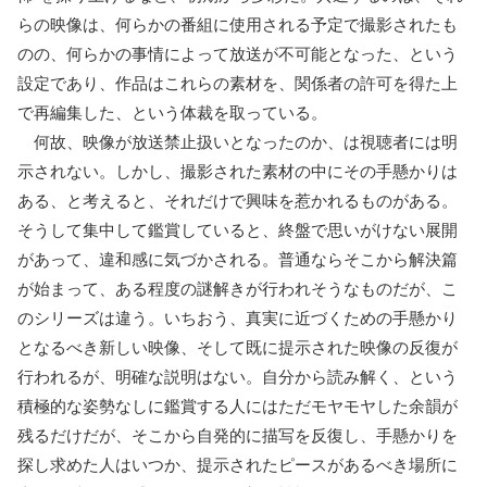
らの映像は、何らかの番組に使用される予定で撮影されたも
のの、何らかの事情によって放送が不可能となった、という
設定であり、作品はこれらの素材を、関係者の許可を得た上
で再編集した、という体裁を取っている。
何故、映像が放送禁止扱いとなったのか、は視聴者には明
示されない。しかし、撮影された素材の中にその手懸かりは
ある、と考えると、それだけで興味を惹かれるものがある。
そうして集中して鑑賞していると、終盤で思いがけない展開
があって、違和感に気づかされる。普通ならそこから解決篇
が始まって、ある程度の謎解きが行われそうなものだが、こ
のシリーズは違う。いちおう、真実に近づくための手懸かり
となるべき新しい映像、そして既に提示された映像の反復が
行われるが、明確な説明はない。自分から読み解く、という
積極的な姿勢なしに鑑賞する人にはただモヤモヤした余韻が
残るだけだが、そこから自発的に描写を反復し、手懸かりを
探し求めた人はいつか、提示されたピースがあるべき場所に