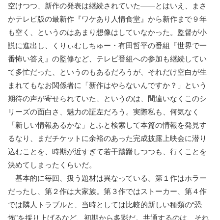
空けつつ、新作の発表は継続されていた――とはいえ、まさ
かテレビ版の最新作『ワケあり人情食堂』から新作まで９年
も空く、というのはあまり想像はしていなかった。監督が小
説に進出し、くりぃむしちゅー・有田哲平の番組『世界で一
番怖い答え』の監修など、テレビ番組への参加も継続してい
て多忙だった、というのもあるだろうが、それだけ空白が生
まれてもなお関係者に「新作はやらないんですか？」という
期待の声が寄せられていた、というのは、間違いなくこのシ
リーズの面白さ、魅力の証左だろう。実際私も、何気なく
「新しい情報あるかな」とふと検索して本篇の情報を発見す
るなり、まだチケットに余裕のあった完成披露上映会に潜り
込むことを、時期が近すぎて若干躊躇しつつも、行くことを
決めてしまったくらいだ。
基本的に毎回、扱う題材は異なっている。第１作はホラー
だったし、第２作は大家族。第３作ではストーカー、第４作
では隣人トラブルと、当時としては比較的新しい種類の“恐
怖”を採り上げるなど、初期から多彩だ。共通するのは、それ