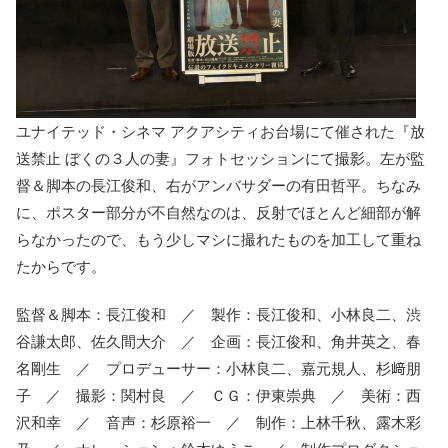
ユナイテッド・シネマ アクアシティお台場にて催された『放
送禁止 ぼくの３人の妻』フォトセッションにて撮影。左が監
督＆脚本の長江俊和、右がアンバサダーの有田哲平。ちなみ
に、ポスター部分が不自然なのは、反射でほとんど細部が解
らなかったので、もう少しマシに撮れたものを加工して重ね
たからです。
監督＆脚本：長江俊和 ／ 製作：長江俊和、小林良二、渋
谷謙太郎、佐久間大介 ／ 企画：長江俊和、角井英之、春
名剛生 ／ プロデューサー：小林良二、嘉元規人、杉﨑朋
子 ／ 撮影：関村良 ／ ＣＧ：伊東崇典 ／ 美術：西
沢和幸 ／ 音声：杉原裕一 ／ 制作：上林千秋、露木彩