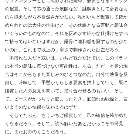
キュメンタリーとして撮影された経緯、必要となるギミック
の配置、そして芯の通った展開など、謎解きとして必要なも
のを揃えながら不自然さが少ない。私がいちど鑑賞して確か
められたのは大枠の仕掛けと、その伏線となる言動と意味合
いくらいのものなので、それを仄めかす細かな仕掛けをすべ
て拾ってはいないはずだが、露骨に違和感を齎すものが少な
いのは、これまで以上の丁寧さで制作された証左だろう。
不慣れな人だと或いは、いちど観ただけでは、このドラマ
の本当の意味に気づけない可能性は、ある。ただ、本篇の場
合はそこからもまた楽しみのひとつなのだ。自分で映像を反
芻し、吟味して、手懸かりらしき要素を抽出していく。既に
鑑賞した人の意見を聞いて、摺り合わせるのもいい。そし
て、ピースがかっちりと嵌まったとき、底知れぬ戦慄と、言
いようのない快感を味わえるはずだ。
そしてたぶん、もういちど鑑賞して、己の確信を確かめた
くなるだろう。そして、読み解いたあとだからこその発見
に、またおののくことだろう。