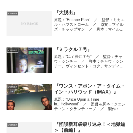
た知能犯と、上司と対立している刑事と
の、行き詰まる頭脳戦を描いたサスペン
スです。 アクショ...
『大脱出』
cinema
原題：“Escape Plan” ／ 監督：ミカエ
ル・ハフストローム ／ 原案：マイル
ズ・チャップマン ／ 脚本：マイル
ズ・チャップマン、アーネル・ジェス
コ ／ 製作：マーク・キャントン、ラ
ンドール・エメット、レミントン・チェ
イス、ロビー・...
『ミラクル７号』
cinema
原題：“CJ7 長江７号” ／ 監督：チャ
ウ・シンチー ／ 脚本：チャウ・シン
チー、ヴィンセント・コク、サンディ・
ショウ・ライキン、フォン・チーチャ
ン、ラム・フォン ／ 製作：チュイ・
ポーチュウ、ハン・サンピン、ヴィンセ
ント・コク ／ アソ...
『ワンス・アポン・ア・タイム・
cinema
イン・ハリウッド（IMAX）』
原題：“Once Upon a Time
in...Hollywood” ／ 監督＆脚本：クエン
ティン・タランティーノ ／ 製作：デ
ヴィッド・ハイマン、シャノン・マッキ
ントッシュ、クエンティン・タランティ
ーノ ／ 製作総指揮：ジョージア・
『怪談新耳袋殴り込み！＜地獄編
cinema
カ...
＞【前編】』