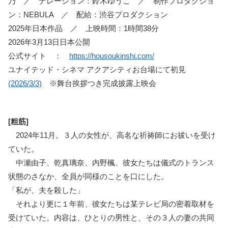
乃 ／ ナレーション：鈴木ゆうこ ／ 制作プロダクショ
ン：NEBULA ／ 配給：渋谷プロダクション
2025年日本作品 ／ 上映時間：1時間38分
2026年3月13日日本公開
公式サイト ：
https://housoukinshi.com/
ユナイテッド・シネマ アクアシティお台場にて初見
(2026/3/3)
※舞台挨拶つき完成披露上映会
[粗筋]
2024年11月。３人の女性が、高名な祈祷師にお祓いを受け
ていた。
中瀬由子、乾真璃奈、内野楓、彼女たちは儀式のトランス
状態のさなか、全員が同様のことを口にした。
「私が、夫を殺した」
それより更に１年前、彼女たちは某テレビ局の密着取材を
受けていた。内容は、ひとりの男性と、その３人の妻の共同