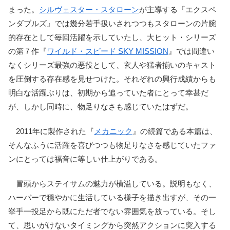
まった。
シルヴェスター・スタローン
が主導する『エクスペ
ンダブルズ』では幾分若手扱いされつつもスタローンの片腕
的存在として毎回活躍を示していたし、大ヒット・シリーズ
の第７作『
ワイルド・スピード SKY MISSION
』では間違い
なくシリーズ最強の悪役として、玄人や猛者揃いのキャスト
を圧倒する存在感を見せつけた。それぞれの興行成績からも
明白な活躍ぶりは、初期から追っていた者にとって幸甚だ
が、しかし同時に、物足りなさも感じていたはずだ。
2011年に製作された『
メカニック
』の続篇である本篇は、
そんなふうに活躍を喜びつつも物足りなさを感じていたファ
ンにとっては福音に等しい仕上がりである。
冒頭からステイサムの魅力が横溢している。説明もなく、
ハーバーで穏やかに生活している様子を描き出すが、その一
挙手一投足から既にただ者でない雰囲気を放っている。そし
て、思いがけないタイミングから突然アクションに突入する