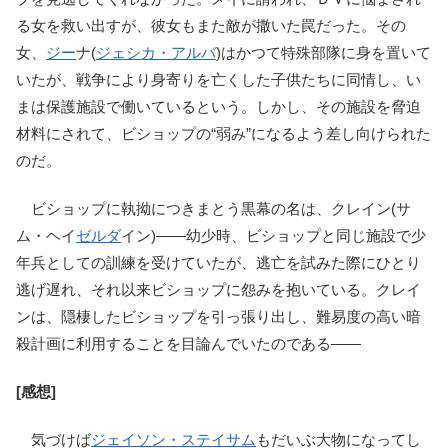
る女を救い出すが、彼女もまた敵が撒いた罠だった。その
女、
ジー
ナ(
ジェシカ・アルバ
)はかつて特殊部隊に身を置いて
いたが、戦争により身寄りを亡くした子供たちに同情し、い
まは保護施設で働いているという。しかし、その施設を脅迫
材料にされて、ビショップの“弱み”になるよう差し向けられた
のだ。
ビショップに執拗につきまとう黒幕の名は、クレイン(サ
ム・ヘイ
ゼルダ
イン)――幼少時、ビショップと同じ施設で少
年兵としての訓練を受けていたが、逃亡を試みた際にひとり
逃げ遅れ、それ以来ビショップに怨みを抱いている。クレイ
ンは、隠棲したビショップを引っ張り出し、難易度の高い暗
殺計画に利用することを目論んでいたのである――
[感想]
気づけば
ジェイソン・ステイサム
もだいぶ大物になってし