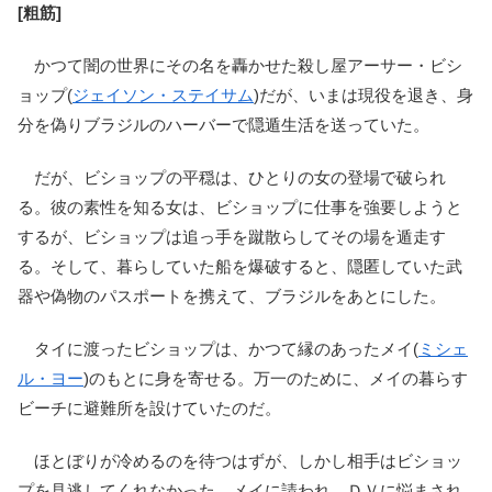
[粗筋]
かつて闇の世界にその名を轟かせた殺し屋アーサー・ビシ
ョップ(
ジェイソン・ステイサム
)だが、いまは現役を退き、身
分を偽りブラジルのハーバーで隠遁生活を送っていた。
だが、ビショップの平穏は、ひとりの女の登場で破られ
る。彼の素性を知る女は、ビショップに仕事を強要しようと
するが、ビショップは追っ手を蹴散らしてその場を遁走す
る。そして、暮らしていた船を爆破すると、隠匿していた武
器や偽物のパスポートを携えて、ブラジルをあとにした。
タイに渡ったビショップは、かつて縁のあったメイ(
ミシェ
ル・ヨー
)のもとに身を寄せる。万一のために、メイの暮らす
ビーチに避難所を設けていたのだ。
ほとぼりが冷めるのを待つはずが、しかし相手はビショッ
プを見逃してくれなかった。メイに請われ、ＤＶに悩まされ