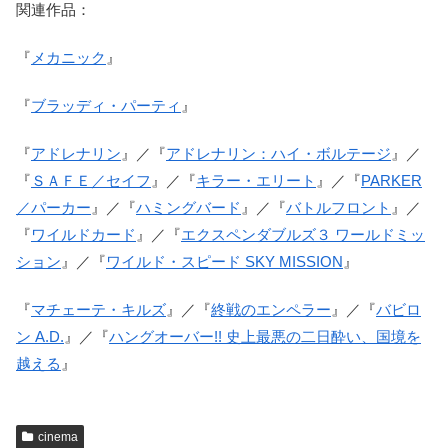
関連作品：
『
メカニック
』
『
ブラッディ・パーティ
』
『
アドレナリン
』／『
アドレナリン：ハイ・ボルテージ
』／
『
ＳＡＦＥ／セイフ
』／『
キラー・エリート
』／『
PARKER
／パーカー
』／『
ハミングバード
』／『
バトルフロント
』／
『
ワイルドカード
』／『
エクスペンダブルズ３ ワールドミッ
ション
』／『
ワイルド・スピード SKY MISSION
』
『
マチェーテ・キルズ
』／『
終戦のエンペラー
』／『
バビロ
ン A.D.
』／『
ハングオーバー!! 史上最悪の二日酔い、国境を
越える
』
cinema