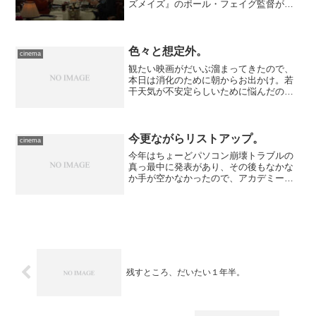
ズメイズ』のポール・フェイグ監督が知
的に下品に紡ぎ出すスパイ・コメディ。
色々と想定外。
cinema
観たい映画がだいぶ溜まってきたので、
本日は消化のために朝からお出かけ。若
干天気が不安定らしいために悩んだので
すが、予報では夕方くらいまで保ちそう
なので、お昼ぐらいに帰還するつもりな
ら問題はなかろう、と自転車にて出発。
たぶん今年に入って初めて...
今更ながらリストアップ。
cinema
今年はちょーどパソコン崩壊トラブルの
真っ最中に発表があり、その後もなかな
か手が空かなかったので、アカデミー候
補作のリストを作成してませんでした
が、今日になって気分転換も兼ねて取り
急ぎ作成、ちょうど候補作の発表された1
月25日の項に追加しまし...
残すところ、だいたい１年半。