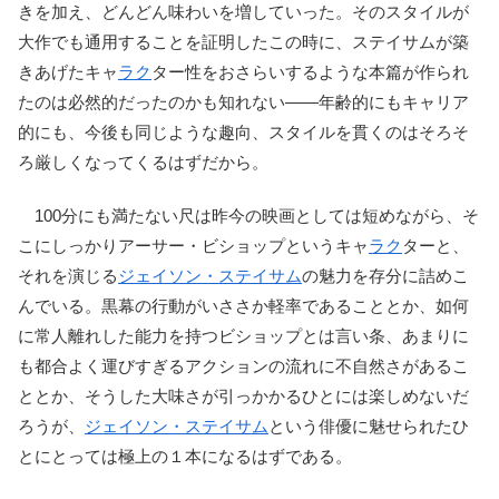
きを加え、どんどん味わいを増していった。そのスタイルが
大作でも通用することを証明したこの時に、ステイサムが築
きあげたキャ
ラク
ター性をおさらいするような本篇が作られ
たのは必然的だったのかも知れない――年齢的にもキャリア
的にも、今後も同じような趣向、スタイルを貫くのはそろそ
ろ厳しくなってくるはずだから。
100分にも満たない尺は昨今の映画としては短めながら、そ
こにしっかりアーサー・ビショップというキャ
ラク
ターと、
それを演じる
ジェイソン・ステイサム
の魅力を存分に詰めこ
んでいる。黒幕の行動がいささか軽率であることとか、如何
に常人離れした能力を持つビショップとは言い条、あまりに
も都合よく運びすぎるアクションの流れに不自然さがあるこ
ととか、そうした大味さが引っかかるひとには楽しめないだ
ろうが、
ジェイソン・ステイサム
という俳優に魅せられたひ
とにとっては極上の１本になるはずである。