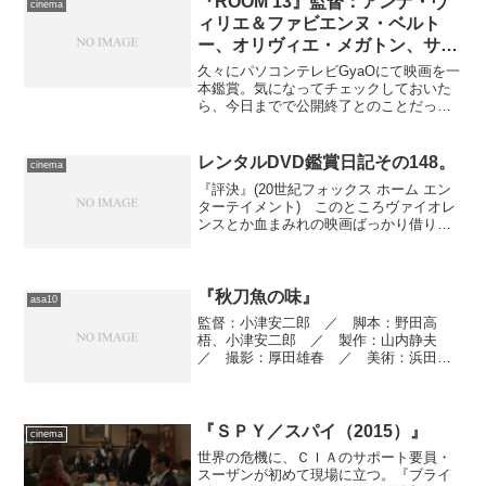
『ROOM 13』監督：アンナ・ヴ
cinema
ィリエ＆ファビエンヌ・ベルト
ー、オリヴィエ・メガトン、サ
ラ・レヴィ他／DVD発売元：
久々にパソコンテレビGyaOにて映画を一
Pony Canyon
本鑑賞。気になってチェックしておいた
ら、今日までで公開終了とのことだった
ので慌てて片付けたという始末のため、
現時点では観られません悪しからず。気
になる方はDVDやビデオを捜すか、再公
レンタルDVD鑑賞日記その148。
cinema
開されるのをお待ち...
『評決』(20世紀フォックス ホーム エン
ターテイメント) このところヴァイオレ
ンスとか血まみれの映画ばっかり借りる
傾向にあったので、たまには重量感のあ
るドラマか正統派のミステリを観ておこ
うかしら、とTSUTAYAの店内をうろうろ
していて、...
『秋刀魚の味』
asa10
監督：小津安二郎 ／ 脚本：野田高
梧、小津安二郎 ／ 製作：山内静夫
／ 撮影：厚田雄春 ／ 美術：浜田辰
雄 ／ 照明：石渡健蔵 ／ 編集：浜
村義康 ／ 録音：妹尾芳三郎 ／ 音
楽：斎藤高順 ／ 出演：笠智衆、岩下
志麻、三上真一郎、佐田啓二...
『ＳＰＹ／スパイ（2015）』
cinema
世界の危機に、ＣＩＡのサポート要員・
スーザンが初めて現場に立つ。『ブライ