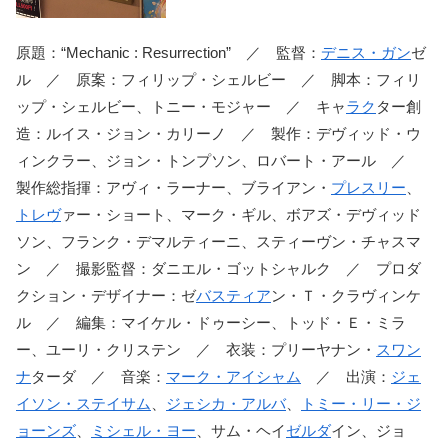
原題：“Mechanic : Resurrection” ／ 監督：
デニス・ガン
ゼ
ル ／ 原案：フィリップ・シェルビー ／ 脚本：フィリ
ップ・シェルビー、トニー・モジャー ／ キャ
ラク
ター創
造：ルイス・ジョン・カリーノ ／ 製作：デヴィッド・ウ
ィンクラー、ジョン・トンプソン、ロバート・アール ／
製作総指揮：アヴィ・ラーナー、ブライアン・
プレスリー
、
トレヴ
ァー・ショート、マーク・ギル、ボアズ・デヴィッド
ソン、フランク・デマルティーニ、スティーヴン・チャスマ
ン ／ 撮影監督：ダニエル・ゴットシャルク ／ プロダ
クション・デザイナー：ゼ
バスティア
ン・Ｔ・クラヴィンケ
ル ／ 編集：マイケル・ドゥーシー、トッド・Ｅ・ミラ
ー、ユーリ・クリステン ／ 衣装：プリーヤナン・
スワン
ナ
ターダ ／ 音楽：
マーク・アイシャム
／ 出演：
ジェ
イソン・ステイサム
、
ジェシカ・アルバ
、
トミー・リー・ジ
ョーンズ
、
ミシェル・ヨー
、サム・ヘイ
ゼルダ
イン、ジョ