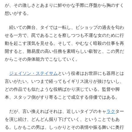
が、その激しさとあまりに鮮やかな手際に序盤から胸のすく
想いがする。
続いての舞台、タイでは一転し、ビショップの過去を匂わ
せる一方で、罠であることを察しつつも不運な女のために行
動を起こす漢気を見せる。そして、やむなく暗殺の仕事を再
開すると、難易度の高い任務を素晴らしい叡智と、この男だ
からこその身体能力でこなしていく。
ジェイソン・ステイサム
という役者はお世辞にも器用とは
言いがたい。いつまで経ってもイギリス訛りが抜けないし、
どの作品でも似たような役柄ばかり演じている。監督や脚
本、スタッフ側がすり寄ることで成立する俳優ではある。
だが、言い換えればそれは、近しいタイプのキャ
ラク
ター
を演じ続け、どんどん掘り下げていく、ということでもあ
る。しかもこの男は、しっかりとその表情や振る舞いに奥行