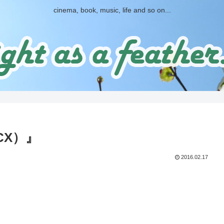
cinema, book, music, life and so on...
CX）』
2016.02.17