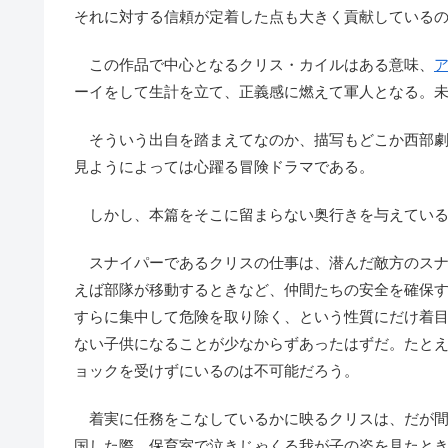
それに対する信頼が定着した点も大きく貢献している
この作品で中心となるクリス・カイルはある意味、
ーイをして生計を立て、正義感に燃えて軍人となる。
そういう出自を踏まえてなのか、描写もどこか西部劇
見ようによっては心躍る冒険ドラマである。
しかし、本篇をそこに留まらない奥行きを与えている
スナイパーであるクリスの仕事は、潜んだ敵方のスナ
えば部隊が移動するときなど、仲間たちの安全を確保
すらに集中して危険を取り除く、という性質にだけ着
ない子供になることが少なからずあったはずだ。たと
ョックを受けずにいるのは不可能だろう。
着実に任務をこなしているかに映るクリスは、だが間
国した際、保育室で泣きじゃくる我が子の姿を見たと