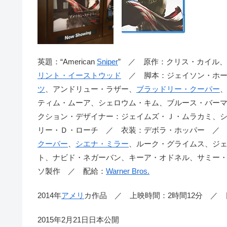
英題：“American
Sniper
” ／ 原作：クリス・カイル
リント・イーストウッド
／ 脚本：ジェイソン・ホー
ツ
、アンドリュー・ラザー、
ブラッドリー・クーパー
ティム・ムーア、シェロウム・キム、ブルース・バーマン ／
クション・デザイナー：ジェイムズ・Ｊ・ムラカミ、
リー・Ｄ・ローチ ／ 衣装：デボラ・ホッパー ／
クーパー
、
シエナ・ミラー
、ルーク・グライムス、ジ
ト、ナビド・ネガーバン、キーア・オドネル、サミー・シ
ソ製作 ／ 配給：
Warner Bros.
2014年
アメリ
カ作品 ／ 上映時間：2時間12分 ／ 
2015年2月21日日本公開