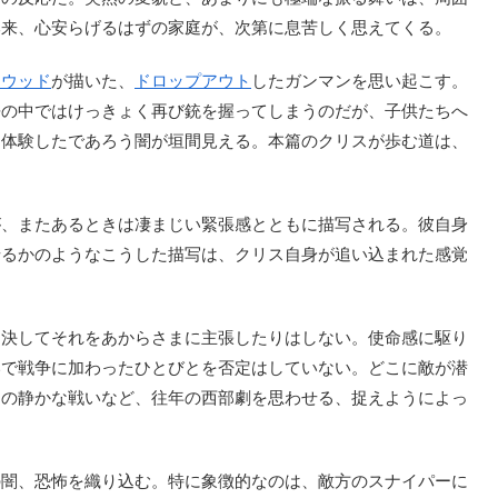
本来、心安らげるはずの家庭が、次第に息苦しく思えてくる。
トウッド
が描いた、
ドロップアウト
したガンマンを思い起こす。
語の中ではけっきょく再び銃を握ってしまうのだが、子供たちへ
て体験したであろう闇が垣間見える。本篇のクリスが歩む道は、
、またあるときは凄まじい緊張感とともに描写される。彼自身
せるかのようなこうした描写は、クリス自身が追い込まれた感覚
し決してそれをあからさまに主張したりはしない。使命感に駆り
いで戦争に加わったひとびとを否定はしていない。どこに敵が潜
との静かな戦いなど、往年の西部劇を思わせる、捉えようによっ
。
闇、恐怖を織り込む。特に象徴的なのは、敵方のスナイパーに