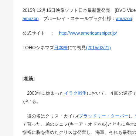
2015年12月16日映像ソフト日本最新盤発売 [DVD Vide
amazon
｜ブルーレイ・スチールブック仕様：
amazon
]
公式サイト ：
http://www.americansniper.jp/
TOHOシネマズ
日本橋
にて初見
(2015/02/21)
[粗筋]
2003年に始まった
イラク戦争
において、４回の遠征で
がいる。
彼の名はクリス・カイル(
ブラッドリー・クーパー
)。
て育った。弟のジェフ(キーア・オドネル)とともに各
惨禍に胸を痛めたクリスは発奮し、海軍、それも最強