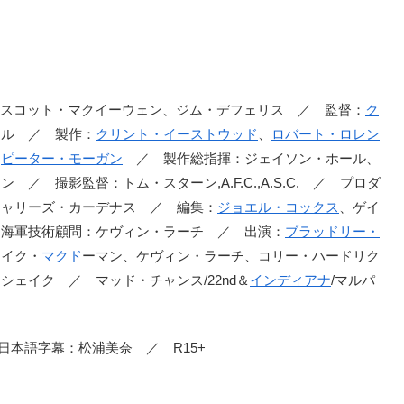
、スコット・マクイーウェン、ジム・デフェリス ／ 監督：
ク
ル ／ 製作：
クリント・イーストウッド
、
ロバート・ロレン
、
ピーター・モーガン
／ 製作総指揮：ジェイソン・ホール、
 撮影監督：トム・スターン,A.F.C.,A.S.C. ／ プロダ
シャリーズ・カーデナス ／ 編集：
ジョエル・コックス
、ゲイ
 海軍技術顧問：ケヴィン・ラーチ ／ 出演：
ブラッドリー・
ェイク・
マクド
ーマン、ケヴィン・ラーチ、コリー・ハードリク
ェイク ／ マッド・チャンス/22nd＆
インディアナ
/マルパ
日本語字幕：松浦美奈 ／ R15+