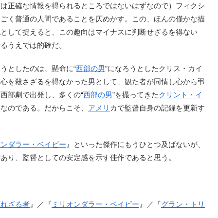
には正確な情報を得られるところではないはずなので）フィクシ
、ごく普通の人間であることを仄めかす。この、ほんの僅かな描
記として捉えると、この趣向はマイナスに判断せざるを得ない
せるうえでは的確だ。
うとしたのは、懸命に“
西部の男
”になろうとしたクリス・カイ
に心を殺さざるを得なかった男として、観た者が同情し心から弔
西部劇で出発し、多くの“
西部の男
”を撮ってきた
クリント・イ
歌なのである。だからこそ、
アメリ
カで監督自身の記録を更新す
オンダラー・ベイビー
』といった傑作にもうひとつ及ばないが、
であり、監督としての安定感を示す佳作であると思う。
されざる者
』／『
ミリオンダラー・ベイビー
』／『
グラン・トリ