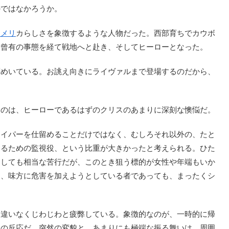
のではなかろうか。
アメリ
カらしさを象徴するような人物だった。西部育ちでカウボ
未曾有の事態を経て戦地へと赴き、そしてヒーローとなった。
めいている。お誂え向きにライヴァルまで登場するのだから、
のは、ヒーローであるはずのクリスのあまりに深刻な懊悩だ。
イパーを仕留めることだけではなく、むしろそれ以外の、たと
するための監視役、という比重が大きかったと考えられる。ひた
目しても相当な苦行だが、このとき狙う標的が女性や年端もいか
え、味方に危害を加えようとしている者であっても、まったくシ
違いなくじわじわと疲弊している。象徴的なのが、一時的に帰
きの反応だ。突然の変貌と、あまりにも極端な振る舞いは、周囲