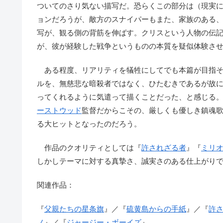
ついてのさり気ない描写だ。恐らくこの部分は（現実
ョンだろうが、敵方のスナイパーもまた、家族のある
写が、観る側の背筋を伸ばす。クリスという人物の伝
が、彼が経験した戦争というものの本質を疑似体験さ
ある程度、リアリティを犠牲にしてでも本篇が目指そ
ルを、無慈悲な暗殺者ではなく、ひたむきであるが故
ってくれるように気遣って描くことだった、と感じる。
ーストウッド
監督だからこその、厳しくも優しき鎮魂
る大ヒットとなったのだろう。
作品のクオリティとしては『
許されざる者
』『
ミリ
しかしテーマに対する真摯さ、誠実さのある仕上がり
関連作品：
『
父親たちの星条旗
』／『
硫黄島からの手紙
』／『
許
ノ
』／『
ジャージー・ボーイズ
』