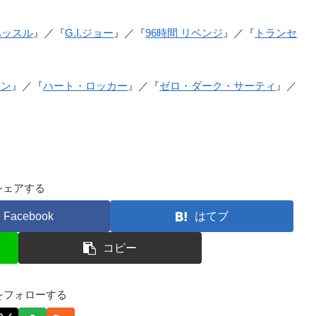
ハッスル
』／『
G.I.ジョー
』／『
96時間 リベンジ
』／『
トランセ
ーン
』／『
ハート・ロッカー
』／『
ゼロ・ダーク・サーティ
』／
シェアする
Facebook
はてブ
コピー
kfをフォローする