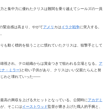
力と集中力に優れたクリスは難関を乗り越えてシールズの一員
の緊迫感は高まり、やがて
アメリ
カは
イラク戦争
に突入する。
た。
りも動く標的を狙うことに慣れていたクリスは、狙撃手として
雄視され、テロ組織からは賞金つきで狙われる立場となる。
ア
エナ・ミラー
)と幼い子供があり、クリスはいい父親たらんと努
わじわと壊れていった――
品最高の興収を上げる大ヒットとなっている。公開時に
アカデミ
うが、そこには
イーストウッド
監督が磨き上げた職人的手腕と、