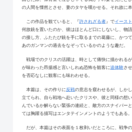
の人間を慄然とさせ、妻のタヤを嘆かせる。それ故に
この作品を観ていると、『
許されざる者
』で
イース
何故銃を置いたのか、彼はほとんど口にしないし、物
の接し方、ふたたび銃を手に取るまでの葛藤に、かつ
あのガンマンの過去をなぞっているかのような趣だ。
戦場でのクリスの活躍は、時として痛快に描かれるが
が味わった昂揚感と言いしれぬ恐怖を観客に
追体験
さ
を否応なしに観客にも味わわせる。
本篇は、その作りに
反戦
の意志を窺わせるが、しか
立てられ、自ら戦地へ赴いたクリスや、彼と同様の想
んでいるか解らない緊張の連続と、敵方のスナイパー
ては胸躍る描写はエンタテインメントのようでもある
だが、本篇はその表面を１枚剥いだところに、戦争の