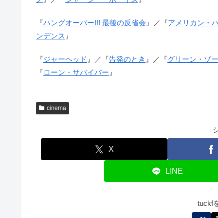
『
ハングオーバー!!! 最後の反省会
』／『
アメリカン・
ンデンス
』
『
ジャーヘッド
』／『
告発のとき
』／『
グリーン・ゾ
『
ローン・サバイバー
』
cinema
X
LINE
tuc