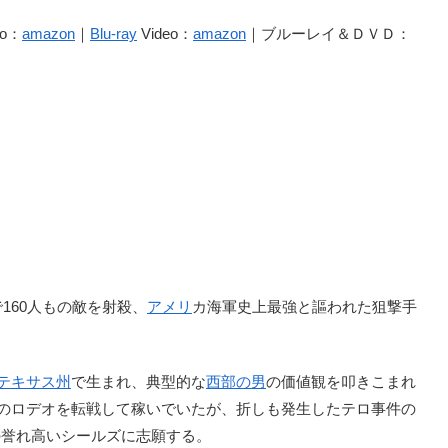
o：
amazon
｜
Blu-ray
Video：
amazon
｜ブルーレイ＆ＤＶＤ：
160人もの敵を射殺、
アメリ
カ海軍史上最強と謳われた狙撃手
テキサス州
で生まれ、典型的な
西部の男
の価値観を叩きこまれ
地のロデオを転戦して稼いでいたが、折しも発生したテロ事件の
の誉れ高いシールズに志願する。