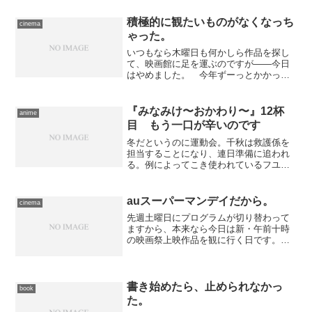
積極的に観たいものがなくなっち
cinema
ゃった。
いつもなら木曜日も何かしら作品を探し
て、映画館に足を運ぶのですが――今日
はやめました。 今年ずーっとかかって
いた作業が山場に来ているので、一段落
するまで控えよう、という気持ちもある
んですが、その状況をおしてまで観た
『みなみけ〜おかわり〜』12杯
anime
い、と思う作品がいまかかっ...
目 もう一口が辛いのです
冬だというのに運動会。千秋は救護係を
担当することになり、連日準備に追われ
る。例によってこき使われているフユキ
の態度に苛立つが、実は彼がまた引っ越
すことが決まっていることを、千秋はま
だ知らない…… ……なんかなあ。本当
auスーパーマンデイだから。
cinema
に、フユキをいい子に描き...
先週土曜日にプログラムが切り替わって
ますから、本来なら今日は新・午前十時
の映画祭上映作品を観に行く日です。
が、しかし今日はauとTOHOシネマズで
実施している割引キャンペーンで、一般
作品が900円で鑑賞できる。私の利用して
いる割引よりもお安...
書き始めたら、止められなかっ
book
た。