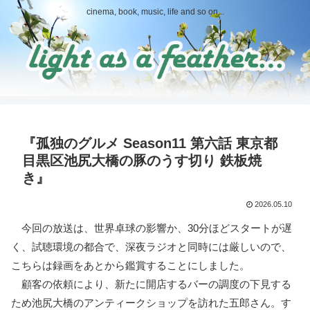
cinema, book, music, life and so on...
『孤独のグルメ Season11 第六話 東京都
目黒区池尻大橋の豚のうす切り 鉄板焼
き』
2026.05.10
今回の放送は、世界卓球の影響か、30分ほどスタートが遅
く、試聴環境の都合で、深夜ラジオと同時には厳しいので、
こちらは録画をあとから鑑賞することにしました。
顧客の依頼により、新たに開店するバーの調度の下見する
ため池尻大橋のアンティークショップを訪れた五郎さん。す