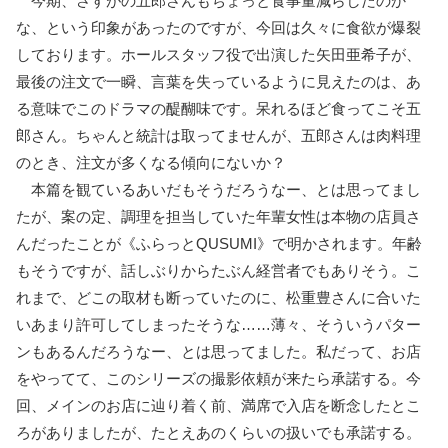
今期、さすがの五郎さんもちょっと食事量減らしたのか
な、という印象があったのですが、今回は久々に食欲が爆裂
しております。ホールスタッフ役で出演した矢田亜希子が、
最後の注文で一瞬、言葉を失っているように見えたのは、あ
る意味でこのドラマの醍醐味です。呆れるほど食ってこそ五
郎さん。ちゃんと統計は取ってませんが、五郎さんは肉料理
のとき、注文が多くなる傾向にないか？
本篇を観ているあいだもそうだろうなー、とは思ってまし
たが、案の定、調理を担当していた年輩女性は本物の店員さ
んだったことが《ふらっとQUSUMI》で明かされます。年齢
もそうですが、話しぶりからたぶん経営者でもありそう。こ
れまで、どこの取材も断っていたのに、松重豊さんに合いた
いあまり許可してしまったそうな……薄々、そういうパター
ンもあるんだろうなー、とは思ってました。私だって、お店
をやってて、このシリーズの撮影依頼が来たら承諾する。今
回、メインのお店に辿り着く前、満席で入店を断念したとこ
ろがありましたが、たとえあのくらいの扱いでも承諾する。