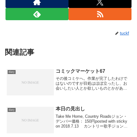
tuckf
関連記事
コミックマーケット67
diary
その後コミケへ。作業が完了したわけで
はないのですが目処はほぼ立ったし、お
会いしたい人とか欲しいものとかがあっ
たので。 12時ぐらいに現地に到着、ほ
ぼ同じタイミングで入場自由となった模
様で、やはり昨日よりは相当スムーズに
流れているらしい。でも...
本日の見出し
diary
Take Me Home, Country Roadsジョン・
デンバー価格： 150円posted with sticky
on 2018.7.13 カントリー歌手ジョン・
デンバーのあまりにも有名すぎる代表
作。なんでこの曲かって？ それは...