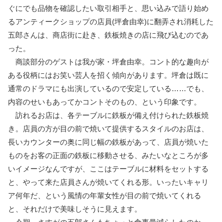
ぐにでも品物を確認したい取引相手と、思い込みで語り始め
るアンティークショップの店員(坪倉由幸)に翻弄され消耗した
五郎さんは、商店街に赴き、鉄板焼きの店に飛び込むのであ
った。
商談部分のゲストは我が家・坪倉由幸。コント的な趣向が
ある役柄にはお笑い芸人を招く傾向があります。坪倉は既に
通常のドラマにも出演しているので安定している……でも、
内容のせいもあってかコントそのもの、という印象です。
訪れるお店は、各テーブルに鉄板が備え付けられた鉄板焼
き。店員の方が目の前で焼いて提供するスタイルのお店は、
長いカウンターの奥に同じ幅の鉄板があって、店員が焼いた
ものをお客の正面の鉄板に移動させる、みたいなところが多
いイメージなんですが、ここはテーブルに材料をセットする
と、やって来た店員さんが焼いてくれる形。いったいキャリ
ア何年だ、という風情の年輩女性が目の前で焼いてくれる
と、それだけで美味しそうに見えます。