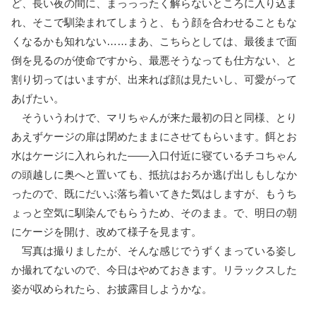
ど、長い夜の間に、まっっったく解らないところに入り込ま
れ、そこで馴染まれてしまうと、もう顔を合わせることもな
くなるかも知れない……まあ、こちらとしては、最後まで面
倒を見るのが使命ですから、最悪そうなっても仕方ない、と
割り切ってはいますが、出来れば顔は見たいし、可愛がって
あげたい。
そういうわけで、マリちゃんが来た最初の日と同様、とり
あえずケージの扉は閉めたままにさせてもらいます。餌とお
水はケージに入れられた――入口付近に寝ているチコちゃん
の頭越しに奥へと置いても、抵抗はおろか逃げ出しもしなか
ったので、既にだいぶ落ち着いてきた気はしますが、もうち
ょっと空気に馴染んでもらうため、そのまま。で、明日の朝
にケージを開け、改めて様子を見ます。
写真は撮りましたが、そんな感じでうずくまっている姿し
か撮れてないので、今日はやめておきます。リラックスした
姿が収められたら、お披露目しようかな。