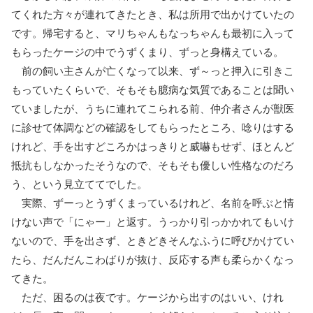
てくれた方々が連れてきたとき、私は所用で出かけていたの
です。帰宅すると、マリちゃんもなっちゃんも最初に入って
もらったケージの中でうずくまり、ずっと身構えている。
前の飼い主さんが亡くなって以来、ず～っと押入に引きこ
もっていたくらいで、そもそも臆病な気質であることは聞い
ていましたが、うちに連れてこられる前、仲介者さんが獣医
に診せて体調などの確認をしてもらったところ、唸りはする
けれど、手を出すどころかはっきりと威嚇もせず、ほとんど
抵抗もしなかったそうなので、そもそも優しい性格なのだろ
う、という見立ててでした。
実際、ずーっとうずくまっているけれど、名前を呼ぶと情
けない声で「にゃー」と返す。うっかり引っかかれてもいけ
ないので、手を出さず、ときどきそんなふうに呼びかけてい
たら、だんだんこわばりが抜け、反応する声も柔らかくなっ
てきた。
ただ、困るのは夜です。ケージから出すのはいい、けれ