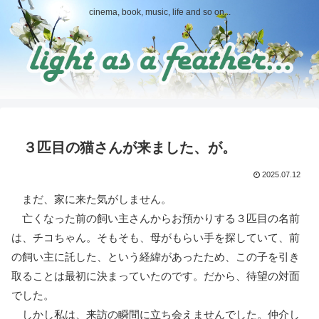
cinema, book, music, life and so on...
３匹目の猫さんが来ました、が。
2025.07.12
まだ、家に来た気がしません。
亡くなった前の飼い主さんからお預かりする３匹目の名前
は、チコちゃん。そもそも、母がもらい手を探していて、前
の飼い主に託した、という経緯があったため、この子を引き
取ることは最初に決まっていたのです。だから、待望の対面
でした。
しかし私は、来訪の瞬間に立ち会えませんでした。仲介し