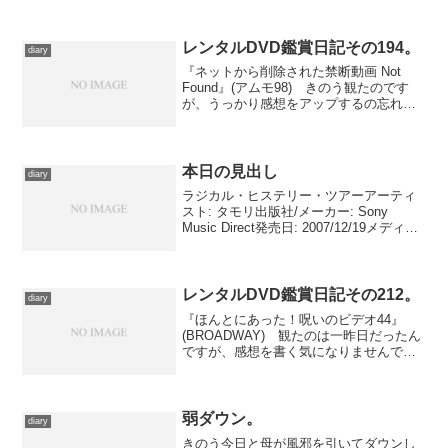
レンタルDVD鑑賞日記その194。
diary
『ネットから削除された禁断動画 Not
Found』(アムモ98) きのう観たのです
が、うっかり感想をアップするの忘れて
ました。またぞろ怪奇映像です。但し、
近ごろのこの手の流行に添って、いわゆ
る“心霊動画”と呼ばれるものに限らず、何
らかの理...
本日の見出し
diary
ラジカル・ヒステリー・ツアーアーティ
スト: タモリ出版社/メーカー: Sony
Music Direct発売日: 2007/12/19メディア:
CD購入: 5人 クリック: 121回この商品を
含むブログ (66件) を見る 手抜きで恐縮
で...
レンタルDVD鑑賞日記その212。
diary
『ほんとにあった！呪いのビデオ44』
(BROADWAY) 観たのは一昨日だったん
ですが、感想を書く気になりませんでし
た。ライヴの当日券確保に挑んで消耗し
ていたせいもありますが……危惧したと
おりの尻すぼみだったために。 いや、
危惧していた以上...
弱ダウン。
diary
きのう今日と母が風邪を引いてダウンし