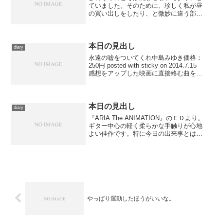
ていました。そのために、珍しく私が昼
の買い出しをしたり、と微妙に違う部分
はあれど、私自身は平常営業に近かった
――はずなんですが、昼食後に仮眠を取
ったら、久々にちょっと寝過ごした。２
時間ぐらい余計に眠ってし...
本日の見出し
diary
永遠の嘘をついてくれ中島みゆき価格：
250円 posted with sticky on 2014.7.15
感想をアップした映画に直接絡む曲を探
すことが出来なかったので、近しいタイ
トルとか内容をライブラリから探してみ
て、思い出したのが...
本日の見出し
diary
『ARIA The ANIMATION』のＥＤより。
ギター中心の軽く柔らかな手触りが心地
よい佳作です。特に今日の出来事とはな
んの関係もないんですが、まだ見出しに
引いてなかったので。ていうかＢＧＭも
使わずに読書したり感想書き続けたりだ
ったので...
やっぱり運動したほうがいいな。