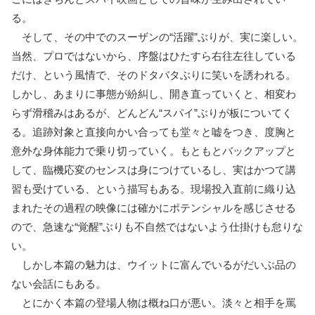
る。
そして、その中でのスーザンの“活躍”ぶりが、実に楽しい。
当然、プロではないから、序盤はひたすら右往左往している
だけ、という風情で、そのドタバタぶりに笑いを誘われる。
しかし、あまりに事態が紛糾し、開き直っていくと、相変わ
らず滑稽みはあるが、どんどん“スパイ”ぶりが板についてく
る。追跡対象と直接向かい合っても堂々と嘘をつき、度胸と
意外な身体能力で乗り切っていく。もともとバックアップと
して、臨機応変のセンスは身につけているし、実はかつて講
習も受けている、という描写もある。現場投入直前に織り込
まれたその過程の映像には確かにポテンシャルを感じさせる
ので、急速な“覚醒”ぶりも不自然ではないよう仕掛けも怠りな
い。
しかし本篇の魅力は、ウイットに富んでいるがだいぶ品の
ない会話にもある。
とにかく本篇の登場人物は概ね口が悪い。淡々と相手を罵