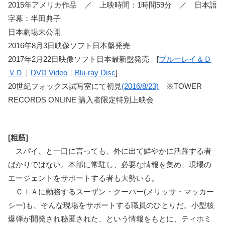
2015年アメリカ作品 ／ 上映時間：1時間59分 ／ 日本語
字幕：半田典子
日本劇場未公開
2016年8月3日映像ソフト日本盤発売
2017年2月22日映像ソフト日本最新盤発売 [
ブルーレイ＆Ｄ
ＶＤ
｜
DVD Video
｜
Blu-ray Disc
]
20世紀フォックス試写室にて初見
(2016/8/23)
※TOWER
RECORDS ONLINE 購入者限定特別上映会
[粗筋]
スパイ、と一口に言っても、外に出て鮮やかに活躍する者
ばかりではない。本部に常駐し、必要な情報を集め、現場の
エージェントをサポートする者も大勢いる。
ＣＩＡに勤務するスーザン・クーパー(メリッサ・マッカー
シー)も、そんな現場をサポートする職員のひとりだ。小型核
爆弾が開発され秘匿された、という情報をもとに、ティホミ