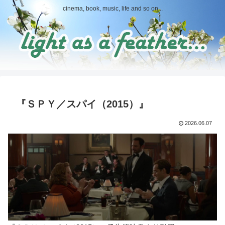
cinema, book, music, life and so on...
『ＳＰＹ／スパイ（2015）』
2026.06.07