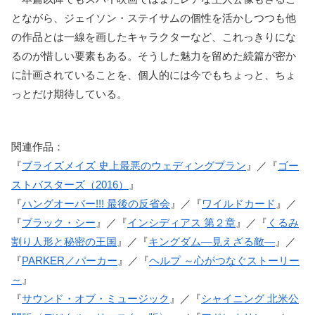
とながら、ジェイソン・ステイサムの個性を活かしつつも他
の作品とは一線を画したキャラクターなど、これっきりにな
るのが惜しい要素もある。そうした魅力を留めた続篇が密か
に計画されていることを、個人的には今でもちょっと、ちょ
っとだけ期待している。
関連作品：
『
ブライズメイズ 史上最悪のウェディングプラン
』／『
ゴー
ストバスターズ（2016）
』
『
ハングオーバー!!! 最後の反省会
』／『
ワイルドカード
』／
『
ブラック・シー
』／『
インシディアス 第２章
』／『
くるみ
割り人形と秘密の王国
』／『
キングダム―見えざる敵―
』／
『
PARKER／パーカー
』／『
ヘルプ ～心がつなぐストーリー
～
』
『
サウンド・オブ・ミュージック
』／『
シャイニング 北米公