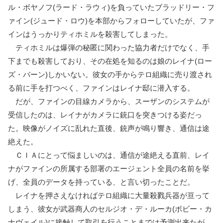
ル・ボヤノフ(ラード・ラウィ)を負っていたブラッドリー・フ
ァイン(ジュード・ロウ)を本部からフォローしていたが、ファ
インはうっかりティホミルを殺害してしまった。
ティホミルは爆弾の秘匿に関わった協力者だけでなく、手
下までも殺害しており、その在処を知るのは娘のレイナ(ロー
ズ・バーン)しかいない。彼女の手からテロ組織に売り渡され
る前に手を打つべく、ファインはレイナ邸に潜入する。
だが、ファインの目線カメラから、スーザンのシステムが
受信したのは、レイナがカメラに銃口を突きつける姿だっ
た。映像がノイズに乱れた直後、銃声が鳴り響き、通信は途
絶えた。
ＣＩＡにとって悩ましいのは、通信が途絶える直前、レイ
ナがファインの所属する部署のエージェント全員の名前を挙
げ、全員のデータを持っている、と言い切ったことだ。
レイナを押さえなければテロ組織に大量殺戮兵器が亘って
しまう、彼女が武器商人のセルジオ・デ・ルーカ(ボビー・カ
ナヴェイル)に接触して取引を行うことまでは予測出来たが、