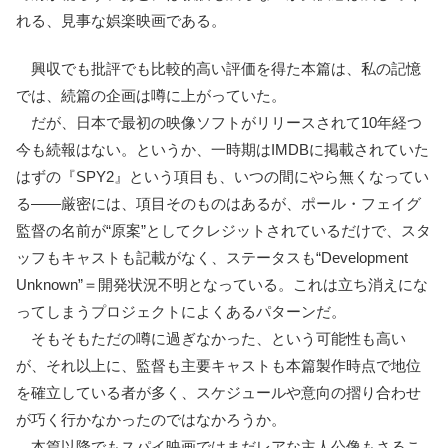
れる、見事な娯楽映画である。
興収でも批評でも比較的高い評価を得た本篇は、私の記憶
では、続篇の企画は噂に上がっていた。
だが、日本で最初の映像ソフトがリリースされて10年経つ
今も続報はない。というか、一時期はIMDBに掲載されていた
はずの『SPY2』という項目も、いつの間にやら無くなってい
る――厳密には、項目そのものはあるが、ポール・フェイグ
監督の名前が“原案”としてクレジットされているだけで、スタ
ッフもキャストも記載がなく、ステータスも“Development
Unknown”＝開発状況不明となっている。これは立ち消えにな
ってしまうプロジェクトによくあるパターンだ。
そもそもただの噂に過ぎなかった、という可能性も高い
が、それ以上に、監督も主要キャストも本篇製作時点で地位
を確立している者が多く、スケジュールや意向の摺り合わせ
が巧く行かなかったのではなかろうか。
本篇以降でもスパイ映画ではまだレアな主人公像もさるこ