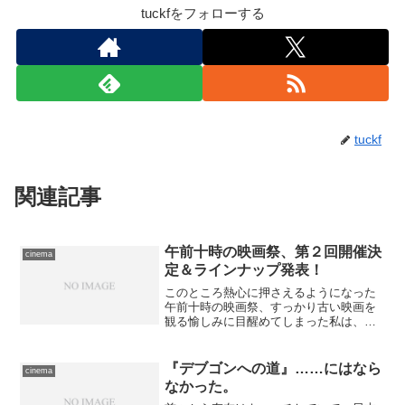
tuckfをフォローする
tuckf
関連記事
午前十時の映画祭、第２回開催決
cinema
定＆ラインナップ発表！
このところ熱心に押さえるようになった
午前十時の映画祭、すっかり古い映画を
観る愉しみに目醒めてしまった私は、し
かしこれでかかる作品については大スク
リーンで初めて鑑賞する、という経験を
優先したくなってきたので、既に開催は
『デブゴンへの道』……にはなら
cinema
ほぼ確定的だった第２回の...
なかった。