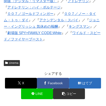
開版〈デジタル・リマスター版〉
』／『
アドレナリン
』／
『
アドレナリン：ハイ・ボルテージ
』
『
００７／ゴールドフィンガー
』／『
００７／ノー・タイ
ム・トゥ・ダイ
』／『
アクシデンタル・スパイ
』／『
ジョニ
ー・イングリッシュ 気休めの報酬
』／『
キングスマン
』／
『
劇場版 SPY×FAMILY CODE:White
』／『
ワイルド・スピー
ド／ファイヤーブースト
』
cinema
シェアする
X
Facebook
はてブ
LINE
コピー