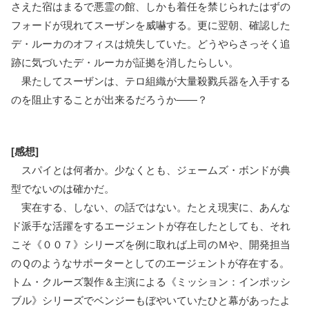
さえた宿はまるで悪霊の館、しかも着任を禁じられたはずの
フォードが現れてスーザンを威嚇する。更に翌朝、確認した
デ・ルーカのオフィスは焼失していた。どうやらさっそく追
跡に気づいたデ・ルーカが証拠を消したらしい。
果たしてスーザンは、テロ組織が大量殺戮兵器を入手する
のを阻止することが出来るだろうか――？
[感想]
スパイとは何者か。少なくとも、ジェームズ・ボンドが典
型でないのは確かだ。
実在する、しない、の話ではない。たとえ現実に、あんな
ド派手な活躍をするエージェントが存在したとしても、それ
こそ《００７》シリーズを例に取れば上司のＭや、開発担当
のＱのようなサポーターとしてのエージェントが存在する。
トム・クルーズ製作＆主演による《ミッション：インポッシ
ブル》シリーズでベンジーもぼやいていたひと幕があったよ