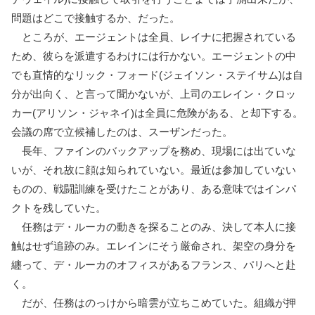
問題はどこで接触するか、だった。
ところが、エージェントは全員、レイナに把握されている
ため、彼らを派遣するわけには行かない。エージェントの中
でも直情的なリック・フォード(ジェイソン・ステイサム)は自
分が出向く、と言って聞かないが、上司のエレイン・クロッ
カー(アリソン・ジャネイ)は全員に危険がある、と却下する。
会議の席で立候補したのは、スーザンだった。
長年、ファインのバックアップを務め、現場には出ていな
いが、それ故に顔は知られていない。最近は参加していない
ものの、戦闘訓練を受けたことがあり、ある意味ではインパ
クトを残していた。
任務はデ・ルーカの動きを探ることのみ、決して本人に接
触はせず追跡のみ。エレインにそう厳命され、架空の身分を
纏って、デ・ルーカのオフィスがあるフランス、パリへと赴
く。
だが、任務はのっけから暗雲が立ちこめていた。組織が押