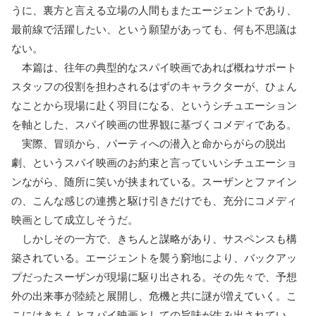
うに、裏方と言える立場の人間もまたエージェントであり、
最前線で活躍したい、という願望があっても、何も不思議は
ない。
本篇は、往年の典型的なスパイ映画であれば概ねサポート
スタッフの役割を担わされるはずのキャラクターが、ひょん
なことから現場に赴く羽目になる、というシチュエーション
を軸とした、スパイ映画の世界観に基づくコメディである。
実際、冒頭から、パーティへの潜入と命からがらの脱出
劇、というスパイ映画のお約束と言っていいシチュエーショ
ンながら、随所に笑いが挟まれている。スーザンとファイン
の、こんな感じの連携と駆け引きだけでも、充分にコメディ
映画として成立しそうだ。
しかしその一方で、きちんと謀略があり、サスペンスも構
築されている。エージェントを襲う窮地により、バックアッ
プだったスーザンが現場に駆り出される。その先々で、予想
外の出来事が陸続と展開し、危機と共に謎が増えていく。こ
こにはきちんとスパイ映画としての旨味が生み出されてい