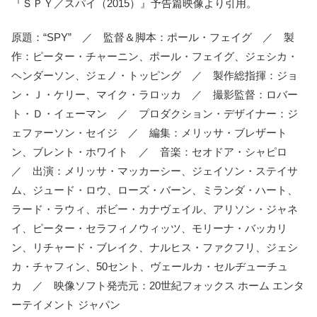
『ＳＰＹ／スパイ（2015）』予告篇映像より引用。
原題：“SPY” ／ 監督＆脚本：ポール・フェイグ ／ 製
作：ピーター・チャーニン、ポール・フェイグ、ジェシカ・
ヘンダーソン、ジェノ・トッピング ／ 製作総指揮：ジョ
ン・Ｊ・ケリー、マイク・ラロッカ ／ 撮影監督：ロバー
ト・Ｄ・イェーマン ／ プロダクション・デザイナー：ジ
ェファーソン・セイジ ／ 編集：メリッサ・ブレザート
ン、ブレント・ホワイト ／ 音楽：セオドア・シャピロ
／ 出演：メリッサ・マッカーシー、ジェイソン・ステイサ
ム、ジュード・ロウ、ローズ・バーン、ミランダ・ハート、
ラード・ラウィ、ボビー・カナヴェイル、アリソン・ジャネ
イ、ピーター・セラフィノウィッツ、モリーナ・バッカリ
ン、リチャード・ブレイク、ナルヒス・ファクフリ、ジェシ
カ・チャフィン、50セント、ヴェールカ・セルヂューチュ
カ ／ 映像ソフト発売元：20世紀フォックス ホーム エンタ
ーテイメント ジャパン