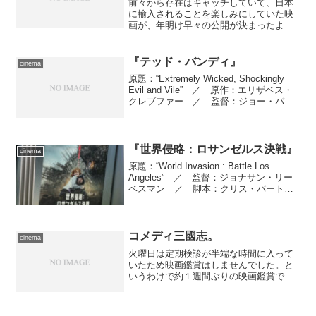
前々から存在はキャッチしていて、日本
に輸入されることを楽しみにしていた映
画が、年明け早々の公開が決まったよう
です。 主演は“宇宙最速の男”ドニー・イ
ェン、監督はそのドニーのもとでスタン
トやアクション監督を何度も務めた谷垣
『テッド・バンディ』
cinema
健治。これだけで期待...
原題：“Extremely Wicked, Shockingly
Evil and Vile” ／ 原作：エリザベス・
クレブファー ／ 監督：ジョー・バリ
ンジャー ／ 脚本：マイケル・ワーウ
ィー ／ 製作：マイケル・コスティガ
ン、ニコラス・...
『世界侵略：ロサンゼルス決戦』
cinema
原題：“World Invasion : Battle Los
Angeles” ／ 監督：ジョナサン・リー
ベスマン ／ 脚本：クリス・バートリ
ニー ／ 製作：ニール・Ｈ・モリッ
ツ、オリ・マーマー ／ 製作総指揮：
ジェフリー・チャーノフ、デ...
コメディ三國志。
cinema
火曜日は定期検診が半端な時間に入って
いたため映画鑑賞はしませんでした。と
いうわけで約１週間ぶりの映画鑑賞で
す。 出かけたのはTOHOシネマズ上
野。鑑賞したのは、乱世の中国を描いた
歴史物の定番を、福田雄一監督が新解釈