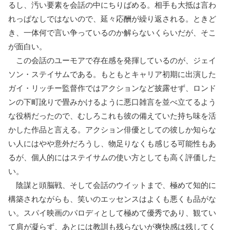
るし、汚い要素を会話の中にちりばめる。相手も大抵は言わ
れっぱなしではないので、延々応酬が繰り返される。ときど
き、一体何で言い争っているのか解らないくらいだが、そこ
が面白い。
この会話のユーモアで存在感を発揮しているのが、ジェイ
ソン・ステイサムである。もともとキャリア初期に出演した
ガイ・リッチー監督作ではアクションなど披露せず、ロンド
ンの下町訛りで畳みかけるように悪口雑言を並べ立てるよう
な役柄だったので、むしろこれも彼の備えていた持ち味を活
かした作品と言える。アクション俳優としての彼しか知らな
い人にはやや意外だろうし、物足りなくも感じる可能性もあ
るが、個人的にはステイサムの使い方としても高く評価した
い。
陰謀と頭脳戦、そして会話のウイットまで、極めて知的に
構築されながらも、笑いのエッセンスはよくも悪くも品がな
い。スパイ映画のパロディとして極めて優秀であり、観てい
て肩が凝らず、あとには教訓も残らないが爽快感は残してく