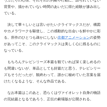
うふたりの心情、それぞれの判断や行動に、語られていない
背景や、描かれていない時間のあいだに得た経験が滲み出し
ている。
決して華々しいとは言いがたいクライマックスだが、構図
やカメラワークを駆使し、この感動的な出会いを鮮やかに彩
る。所作のひとつも疎かにしない
京都アニメーション
の姿勢
があってこそ、このクライマックスは美しく心に残るものに
なっている。
もちろんテレビシリーズ本篇を観ていれば深く楽しめるの
も間違いないが、単品としても好篇だと思う。テレビシリー
ズもそうだったが、観終わって、誰かに秘めていた言葉を届
けたくなるような、そんな作品である。
なお本篇はこのあと、恐らくはヴァイオレット自身の物語
の完結篇となるであろう、正伝の劇場版が公開される。