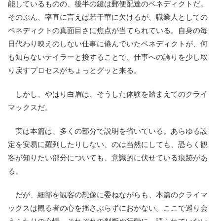
能しているものの、後半の鍵は郵便配達のベネディクトだ。
そのぶん、率直に言えば若干華に欠けるが、職業人としての
ベネディクトの真面目さに焦点が当てられている。自身の毎
日代わり映えのしない仕事に倦んでいたベネディクトが、何
も知らないテイラーと接することで、仕事への誇りを少し取
り戻すプロセスがちょっとグッと来る。
しかし、やはり白眉は、そうした体験を踏まえてのクライ
マックスだ。
実は本篇は、多くの部分で説明を省いている。あらゆる設
定を安易に羅列したりしない、のは当然にしても、恐らく観
客が知りたい部分についても、意識的に伏せている痕跡があ
る。
だが、細部を観客の想像に委ねながらも、本篇のクライマ
ックスは観る者の心を揺さぶらずにおかない。ここで巡り会