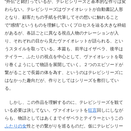
“外伝”と銘打っているが、テレビシリーズと基本的な作りは変
わらない。テレビシリーズはヴァイオレットが自動書記人形
となり、顧客たちの手紙を代筆してその想いに触れること
で“感情”というものを理解していくプロセスを辿る大きな枠組
があるが、各話ごとに異なる視点人物のナレーションが入
り、それぞれの目から見たヴァイオレットが語られる、とい
うスタイルを取っている。本篇も、前半はイザベラ、後半は
テイラー、ふたりの視点を中心として、ヴァイオレットを取
り巻くようにして物語を展開していく。２つのエピソードが
繋がることで長篇の体を為す、というのはテレビシリーズに
はなかった趣向だが、作りとしてはシリーズを敷衍してい
る。
しかし、この作品を理解するのに、テレビシリーズを観て
いる必要は決してない。ヴァイオレットを
狂言
回しにしなが
らも、物語としてはあくまでイザベラとテイラーというこの
ふたりの女
性とその繋がりを巡るものだ。仮にテレビシリー