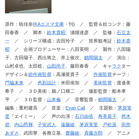
原作：暁佳奈(
KAエスマ文庫
・刊) ／ 監督＆絵コンテ：藤
田春香 ／ 脚本：
鈴木貴昭
、浦畑達彦 ／ 監修：
石立太
一
／ シリーズ構成：吉田玲子 ／ 世界観考証：
鈴木貴
昭
／ 企画プロデューサー：八田英明 ／ 製作：八田陽
子、古田陽子、西出将之、井上俊次、
鶴岡陽太
／ 演出：
山村卓也、太田稔、
山田尚子
、藤田春香 ／ キャ
ラク
ター
デザイン＆
総作画監督
：高瀬亜貴子 ／
作画監督
チーフ：
門脇未来
／
色彩設計
：米田侑加 ／
美術監督
：渡邊美
希子 ／ ３Ｄ美術：鵜ノ口穣二 ／ 撮影監督：船本孝
平 ／ ３Ｄ監督：
山本倫
／ 音響監督：
鶴岡陽太
／
編集：重村建吾 ／ 音楽：
Evan Call
／ 主題歌：
茅原実
里
『エイミー』 ／ 声の出演：
石川由依
、
寿美菜子
、
悠木
碧
、
内山昂輝
、
子安武人
、
遠藤綾
、
茅原実里
、
戸松遥
、
田所
あずさ
、武田華、各務立基、
齋藤綾
、
斉藤次郎
／ アニメ