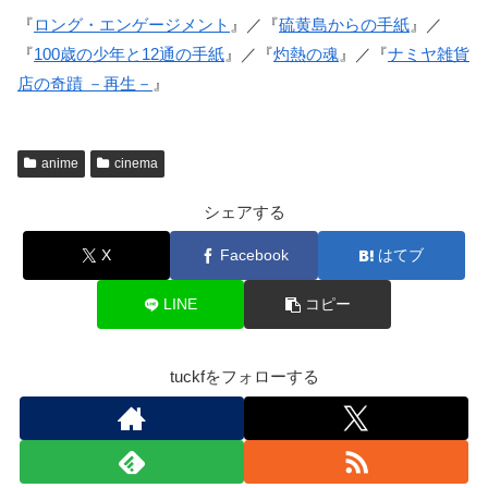
『
ロング・エンゲージメント
』／『
硫黄島からの手紙
』／
『
100歳の少年と12通の手紙
』／『
灼熱の魂
』／『
ナミヤ雑貨
店の奇蹟 －再生－
』
anime
cinema
シェアする
X
Facebook
はてブ
LINE
コピー
tuckfをフォローする