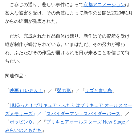
ご存じの通り、悲しい事件によって
京都アニメーション
は
甚大な被害を受け、その余波によって新作の公開は2020年1月
からの延期が発表された。
だが、完成された作品自体は残り、新作はその資産を受け
継ぎ制作が続けられている。いまはただ、その努力が報わ
れ、ふたたびその作品が届けられる日が来ることを信じて待
ちたい。
関連作品：
『
映画 けいおん！
』／『
聲の形
』／『
リズと青い鳥
』
『
HUGっと！プリキュア・ふたりはプリキュア オールスター
ズメモリーズ
』／『
スパイダーマン：スパイダーバース
』／
『
ポッピンＱ
』／『
プリキュアオールスターズ New Stage／
みらいのともだち
』