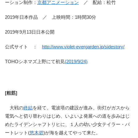
ーション制作：
京都アニメーション
／ 配給：松竹
2019年日本作品 ／ 上映時間：1時間30分
2019年9月13日日本公開
公式サイト ：
http://www.violet-evergarden.jp/sidestory/
TOHOシネマズ上野にて初見
(2019/9/24)
[粗筋]
大戦の
終結
を経て、電波塔の建設が進み、街灯がガスから
電気へと切り替わりはじめ、いよいよ発展への道を歩みはじ
めたライデンシャフトリヒに、１人の幼い少女テイラー・バ
ートレット(
悠木碧
)が海を越えてやって来た。