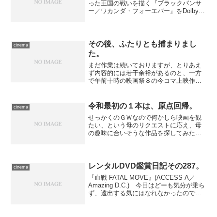
った王国の戦いを描く『ブラックパンサ
ー／ワカンダ・フォーエバー』をDolby
CINEMAにて鑑賞。現実の出来事ともシ
ンクロする感動的大作。
その後、ふたりとも捕まりまし
cinema
た。
まだ作業は続いておりますが、とりあえ
ず内容的には若干余裕があるのと、一方
で午前十時の映画祭８の今コマ上映作品
を鑑賞できる最後のタイミングでもあっ
たので、購入可能になった時点でチケッ
トを押さえておりました。……ただ、購
令和最初の１本は、原点回帰。
cinema
入した時点では、月曜日の...
せっかくのＧＷなので何かしら映画を観
たい、という母のリクエストに応え、母
の趣味に合いそうな作品を探してみた
ら、良さそうなのがあった。私自身この
あいだまでノーチェックだった作品で、
出来不出来は解らないものの、この原
作、この監督ならまあ大丈夫だ...
レンタルDVD鑑賞日記その287。
cinema
『血戦 FATAL MOVE』(ACCESS-A／
Amazing D.C.) 今日はどーも気分が乗ら
ず、遠出する気にはなれなかったので、
自宅にて月額レンタルで借りたものを鑑
賞。『エレクション』の製作を手懸けた
デニス・ロー監督作品、香港の犯罪...