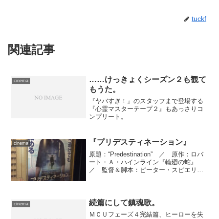
tuckf
関連記事
……けっきょくシーズン２も観て
cinema
もうた。
『ヤバすぎ！』のスタッフまで登場する
『心霊マスターテープ２』もあっさりコ
ンプリート。
『プリデスティネーション』
cinema
原題：“Predestination” ／ 原作：ロバ
ート・Ａ・ハインライン『輪廻の蛇』
／ 監督＆脚本：ピーター・スピエリッ
グ＆マイケル・スピエリッグ ／ 製
作：パディ・マクドナルド、ティム・マ
クガハン、ピーター・スピエリッグ、マ
イケル・...
続篇にして鎮魂歌。
cinema
ＭＣＵフェーズ４完結篇、ヒーローを失