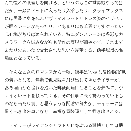
んで憧れの眼差しを向ける、というのもこの世界観ならでは
だが、一緒にベッドに入ったり入浴したり、クライマックス
には男装に身を包んだヴァイオレットとドレス姿のイザベラ
が踊るシーンがあったり、とあまりにも華麗でくすぐったい
見せ場がちりばめられている。特にダンスシーンは多彩なカ
メラワークを試みながらも所作の表現が細やかで、それまで
ふたりのあいだで交わされた思いを昇華する、前半屈指の名
場面となっている。
そんな乙女のロマンスから一転、後半は“小さな冒険物語”風
の装いとなる。無断で孤児院を飛び出してきたテイラーが、
ある理由から憧れを抱いた郵便配達になることを夢みて、ヴ
ァイオレットを頼ってくる。その仕事に長く携わっているも
のなら当たり前、と思うような配慮や努力が、テイラーには
驚くべき出来事となり、幸福な冒険譚として描き出される。
テイラーがライデンシャフトリヒを訪ねる動機としては機