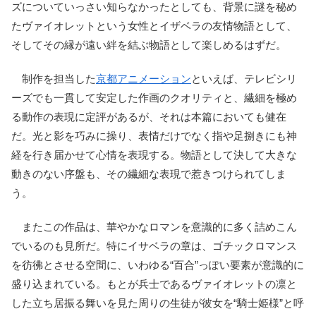
ズについていっさい知らなかったとしても、背景に謎を秘め
たヴァイオレットという女性とイザベラの友情物語として、
そしてその縁が遠い絆を結ぶ物語として楽しめるはずだ。
制作を担当した
京都アニメーション
といえば、テレビシリ
ーズでも一貫して安定した作画のクオリティと、繊細を極め
る動作の表現に定評があるが、それは本篇においても健在
だ。光と影を巧みに操り、表情だけでなく指や足捌きにも神
経を行き届かせて心情を表現する。物語として決して大きな
動きのない序盤も、その繊細な表現で惹きつけられてしま
う。
またこの作品は、華やかなロマンを意識的に多く詰めこん
でいるのも見所だ。特にイサベラの章は、ゴチックロマンス
を彷彿とさせる空間に、いわゆる“百合”っぽい要素が意識的に
盛り込まれている。もとが兵士であるヴァイオレットの凛と
した立ち居振る舞いを見た周りの生徒が彼女を“騎士姫様”と呼