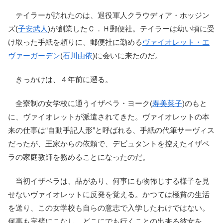
テイラーが訪れたのは、退役軍人クラウディア・ホッジン
ズ(
子安武人
)が創業したＣ．Ｈ郵便社。テイラーは幼い頃に受
け取った手紙を頼りに、郵便社に勤める
ヴァイオレット・エ
ヴァーガーデン
(
石川由依
)に会いに来たのだ。
きっかけは、４年前に遡る。
全寮制の女学校に通うイザベラ・ヨーク(
寿美菜子
)のもと
に、ヴァイオレットが派遣されてきた。ヴァイオレットの本
来の仕事は“自動手記人形”と呼ばれる、手紙の代筆サーヴィス
だったが、王家からの依頼で、デビュタントを控えたイザベ
ラの家庭教師を務めることになったのだ。
当初イザベラは、品があり、何事にも物怖じする様子を見
せないヴァイオレットに反発を覚える。かつては極貧の生活
を送り、この女学校も自らの意志で入学したわけではない。
何事も完璧にこなし、どこにでも行くことの出来る彼女を、