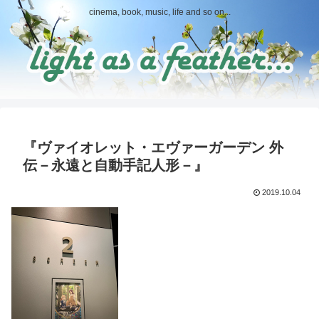
cinema, book, music, life and so on...
『ヴァイオレット・エヴァーガーデン 外
伝－永遠と自動手記人形－』
2019.10.04