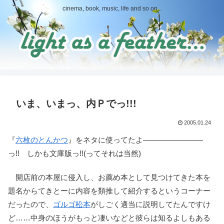
cinema, book, music, life and so on...
いま、いまっ、内Ｐでっ!!!
2005.01.24
『
六枚のとんかつ
』をネタに使ってたよ――――――――
っ!! しかも文庫版っ!!(ってそれは当然)
開店前の本屋に侵入し、お薦め本として見つけてきた本を
題名からてきとーに内容を類推して紹介するというコーナー
だったので、
ゴルゴ松本
がしごく適当に説明してたんですけ
ど……中身のほうがもっと凄いなどと彼らは知るよしもある