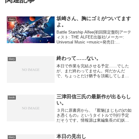
坂崎さん、胸にゴミがついてます
diary
よ。
Battle Starship Alfee(初回限定盤B)アーテ
ィスト: THE ALFEE出版社/メーカー:
Universal Music =music=発売日:
2019/06/26メディア: CDこの商品を含む
ブログを見る というわ...
終わって……ない。
diary
本日で作業を完結させる予定……でした
が、まだ終わってません。何だかんだ
で、ちょっとだけ猶予を頂戴してしま
い、残りわずかのところだったのです
が、慌ててやっつけるよりは、と少し休
息を取りながらちまちま進めていたから
です。でも昨晩は５時半まで起き...
三津田信三氏の最新作が出るらし
book
い。
３月に原書房から、『厭魅(まじもの)の如
き憑くもの』というタイトルで刊行予定
だそうです。情報源は東編集長の幻妖ブ
ックブログ。もしかしたら、かつてちら
っと聞いたことのあるアレかしら。だと
したら無茶苦茶嬉しいぞ。３月には他に
本日の見出し
diary