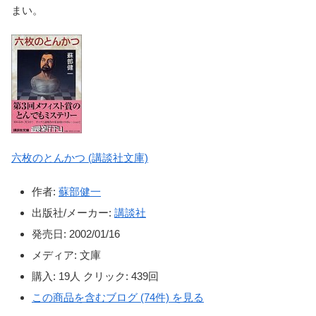
まい。
六枚のとんかつ (講談社文庫)
作者:
蘇部健一
出版社/メーカー:
講談社
発売日:
2002/01/16
メディア:
文庫
購入
: 19人
クリック
: 439回
この商品を含むブログ (74件) を見る