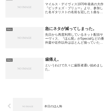
も某お知り合いの新刊...
マイルス・デイヴィス1970年発表の大作
『ビッチェズ・ブリュー』より、参加し
た名ギタリストの名前を冠した１曲を。
ごった煮状態のこのアルバムのなかでは
比較的聴きやすいパートです。短めだ
し。
急にネタが減ってしまった。
diary
先日から再度利用しているネット配信サ
ーヴィス、『ほん呪』がSpecialなどの番
外篇や近作以外はほとんど揃っていたの
で、短期間のつもりながら重宝していた
のですが、月が変わった途端に、岩澤演
出時代の作品までが配信終了となってし
まい、一気に寂し...
歯痛え。
diary
というわけで久々に歯医者通い始めまし
た。
本日のほん怖