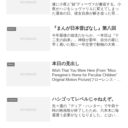
遂に小夜と“妹”ディーヴァが邂逅する。小
夜がハジをシュヴァリエに変えてしまっ
た運命の日、彼女自身が解き放った罪業
の象徴――斃さねばならぬ相手を前に激
昂する小夜だったが、ディーヴァは無邪
気に彼女を圧倒する…… シリーズ全体
『まんが日本昔ばなし』第八回
anime
としてのバランスはと...
今年最後の放送だからか、一本目は『十
二支の由来』。神様が新年、自分の家に
早く着いた順に一年交替で動物の大将に
してあげよう、という提案を動物たちに
した。策を弄するネズミに、仲良しだっ
た犬と猿とが険悪になり、といった具合
に競争の模様を描く。日本...
本日の見出し
diary
Wish That You Were Here (From “Miss
Peregrine’s Home for Peculiar Children”
Original Motion Picture)フローレンス・ア
ンド・ザ・マシーン価格：...
ハシゴってレベルじゃねえぞ。
cinema
先々週の『ディア・ハンター』で午前十
時の映画祭が終了したため、六本木に毎
週通う必要がなくなりました。とはい
え、週１でうどん屋に寄るのが習慣のよ
うになってしまったし、純粋にお気に入