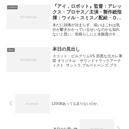
りなので、なるべく六本木界隈で映画を
観る用事を作って訪れるよう...
『アイ，ロボット』監督：アレッ
cinema
クス・プロヤス／主演・製作総指
揮：ウィル・スミス／配給・ＤＶ
Ｄ発売：20世紀フォックス
未だに頭痛が治まらず、或いはこれは気
分が鬱ぎかかっているせいなのかも知れ
ないと思い、気晴らしにと未鑑賞のＤＶ
Ｄのなかから劇場で見逃し、しかもこい
つぁ間違いなく頭を使う必要がない、と
思えるものを選んで、正月の『ウェイキ
本日の見出し
diary
ング・ライフ』のときと同...
スコット・ピルグリムVS.邪悪な元カレ軍
団 オリジナル・サウンドトラックアーテ
ィスト: サントラ,ブルートーンズ,ブラッ
ド・レッド・シューズ,メトリック,セック
ス・ボブオム,ブロークン・ソーシャル・
シーン,ザ・ローリング・ストーンズ,ベッ
ク...
120GBあっても足りないのか。
本日のお買い物