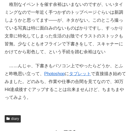
格別なイベントを催す余裕はいまないのですが、いいタイ
ミングなので一年近く手つかずのトップページぐらいは新調
しようかと思ってます――が、ネタがない。このところ撮っ
ている写真は特に面白みのないものばかりですし、すっかり
文章に特化してしまった生活のお陰でイラストのストックも
皆無。少なくともオフラインで下書きをして、スキャナーに
かけてから彩色して、という手続を踏む余裕はない
……んじゃ、下書きもパソコン上でやったらどうか、とふ
と昨晩思い立って、
Photoshop
に
タブレット
で直接描き始めて
みました。どのみち、作業や仕事の合間を見てなので、30万
Hit達成後すぐアップすることは出来ませんけど、ちまちまや
ってみよう。
diary