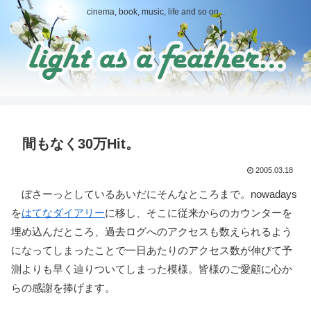
cinema, book, music, life and so on...
間もなく30万Hit。
2005.03.18
ぼさーっとしているあいだにそんなところまで。nowadays
を
はてなダイアリー
に移し、そこに従来からのカウンターを
埋め込んだところ、過去ログへのアクセスも数えられるよう
になってしまったことで一日あたりのアクセス数が伸びて予
測よりも早く辿りついてしまった模様。皆様のご愛顧に心か
らの感謝を捧げます。