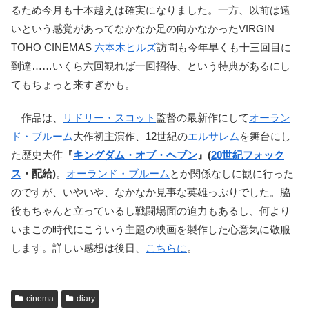
るため今月も十本越えは確実になりました。一方、以前は遠
いという感覚があってなかなか足の向かなかったVIRGIN
TOHO CINEMAS
六本木ヒルズ
訪問も今年早くも十三回目に
到達……いくら六回観れば一回招待、という特典があるにし
てもちょっと来すぎかも。
作品は、
リドリー・スコット
監督の最新作にして
オーラン
ド・ブルーム
大作初主演作、12世紀の
エルサレム
を舞台にし
た歴史大作
『
キングダム・オブ・ヘブン
』(
20世紀フォック
ス
・配給)
。
オーランド・ブルーム
とか関係なしに観に行った
のですが、いやいや、なかなか見事な英雄っぷりでした。脇
役もちゃんと立っているし戦闘場面の迫力もあるし、何より
いまこの時代にこういう主題の映画を製作した心意気に敬服
します。詳しい感想は後日、
こちらに
。
cinema
diary