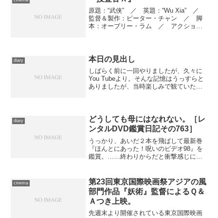
cinema
原題：“武侠” ／ 英題：“Wu Xia” ／
監督＆製作：ピーター・チャン ／ 脚
本：オーブリー・ラム ／ アクション
監督：ドニー・イェン ／ 撮影監督：
ジェイク・ポロック、ライ・イウファ
イ ／ 美術：イー・チュンマン ／
編集：デレク・...
本日の見出し
diary
しばらく前に一回やりましたが、久々に
You Tubeより。そんな記憶はうっすらと
ありましたが、当時楽しみで観ていた
『タモリの音楽は世界だ！』にパット・
メセニーが出演していて、その部分がア
ップされていたのを発見して、嬉しさの
あまり引用。短縮版...
どうしても母にはなれない。［レ
diary
ンタルDVD鑑賞日記その763］
うっかり、あいだ２本を飛ばして最新巻
『ほんとにあった！呪いのビデオ98』を
鑑賞。……終わりからだと衝撃感じにく
いよね。
第23回東京国際映画祭アジアの風
cinema
部門作品『妖術』監督によるＱ＆
Ａつき上映。
先週末より開催されている東京国際映画