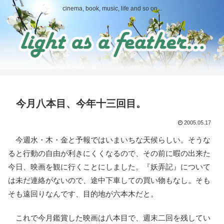
cinema, book, music, life and so on...
今月八本目、今年十三回目。
2005.05.17
今週水・木・金と予報ではいまいちな天候らしい。そうな
ると行動の自由が利きにくくなるので、その前に暇の出来た
今日、映画を観に行くことにしました。『妖弄記』について
は未だ連絡がないので、途中下車しての買い物もなし。そも
そも遠回りなんです、目的地が六本木だと。
これで今月鑑賞した映画は八本目で、週末二回を残してい