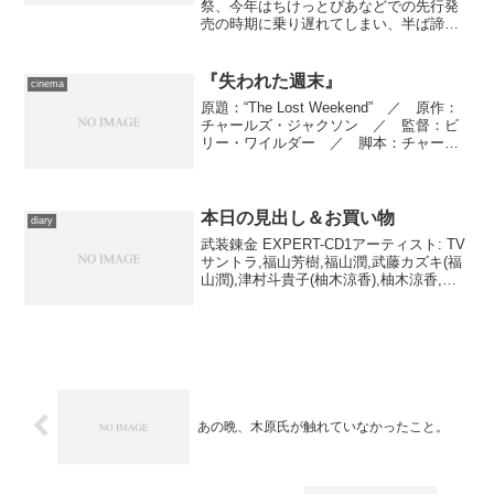
祭、今年はちけっとぴあなどでの先行発
売の時期に乗り遅れてしまい、半ば諦め
ていたのですが、ある方から指定券引換
券を頂戴したので、それで観られるもの
を１本ぐらい拾って来よう、と出かけて
『失われた週末』
cinema
きました。この引換券、前...
原題：“The Lost Weekend” ／ 原作：
チャールズ・ジャクソン ／ 監督：ビ
リー・ワイルダー ／ 脚本：チャール
ズ・ブラケット、ビリー・ワイルダー
／ 製作：チャールズ・ブラケット
／ 撮影監督：ジョン・サイツ ／ 特
殊効果：...
本日の見出し＆お買い物
diary
武装錬金 EXPERT-CD1アーティスト: TV
サントラ,福山芳樹,福山潤,武藤カズキ(福
山潤),津村斗貴子(柚木涼香),柚木涼香,真
殿光昭,江原正士,平野綾,風間勇刀,近藤孝
行出版社/メーカー: ジェネオン エンタテ
インメント発売日: ...
あの晩、木原氏が触れていなかったこと。