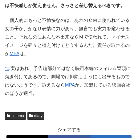
は不快感しか覚えません。さっさと差し替えるべきです。
個人的にもっと不愉快なのは、あれのＣＭに使われている
女の子が、かなり表情に力があり、無言でも実力を窺わせる
こと。それなのにあんな不出来なＣＭで使われて、マイナス
イメージを延々と植え付けてどうするんだ。責任が取れるの
か
MPA
は。
*1
:
実はあれ、予告編部分ではなく映画本編のフィルム冒頭に
焼き付けてあるので、劇場では排除しようにも出来るもので
はないようです。訴えるなら
MPA
か、加盟している映画会社
のほうが適当。
cinema
diary
シェアする