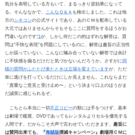
気分を表明している方もいて、まるっきり逆効果になって
る。そんななかで、
こんなＱ＆Ａ
も検出しました。これは地
方の
シネコン
の公式サイトであり、あのＣＭを配布している
大元ではありませんからそもそもここに質問をするほうがお
門違いなのです
*1
が、しかし何だこの的はずれな解答は。質
問は“不快な表現”を問題にしているのに、解答は趣旨の正当性
しか謳っていない。こんなに噛み合っていない解答では余計
に不快感を煽るだけだと気づかないんだろうか。さすがに
同
様の質問がふたたび来たときは立場を変えています
が、ただ
単に逃げを打っているだけにしか見えません。これならまだ
「貴重なご意見と受け止め〜」という決まり口上のほうがま
だ誠実に感じられるぞ。
こちとら本当に一切
不正コピー
の類には手をつけず、基本
は劇場で鑑賞、DVDであってもレンタルよりセルを優先する
人間です。だからこそ大声で言わせていただきます。
趣旨に
は賛同出来ても、『
海賊版
撲滅キャンペーン』劇場用ＣＭに