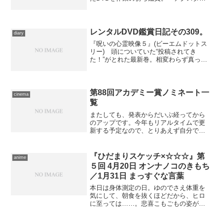
シーズン１ Vol.1』(Paramount Home
Entertainment Japan) 初めてリリースさ
れたときのTV...
レンタルDVD鑑賞日記その309。
diary
『呪いの心霊映像５』(ビーエムドットス
リー) 頭についていた“投稿されてき
た！”がとれた最新巻。相変わらず真っ向
から『ほん呪』フォロワーの道を邁進し
てます。決して突出はしていないけれ
ど、ある程度品性を保っているので、本
当に安心して観ていられ...
第88回アカデミー賞ノミネート一
cinema
覧
またしても、発表からだいぶ経ってから
のアップです。今年もリアルタイムで更
新する予定なので、とりあえず自分でも
確認するために。特に気にしてなかっ
た、という方も暇つぶしにご覧下さい
な。
『ひだまりスケッチ×☆☆☆』第
anime
５回 4月20日 オンナノコのきもち
／1月31日 まっすぐな言葉
本日は身体測定の日。ゆのでさえ体重を
気にして、朝食を抜くほどだから、ヒロ
に至っては……。悲喜こもごもの姿が繰
り広げられ、ほっと一安心して迎えた午
後のティータイム、突然ゆのの携帯電話