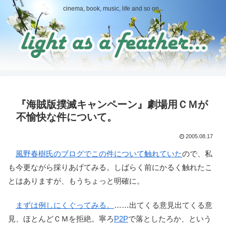
cinema, book, music, life and so on...
『海賊版撲滅キャンペーン』劇場用ＣＭが
不愉快な件について。
2005.08.17
風野春樹氏のブログでこの件について触れていた
ので、私
も今更ながら採りあげてみる。しばらく前にかるく触れたこ
とはありますが、もうちょっと明確に。
まずは例しにくぐってみる。
……出てくる意見出てくる意
見、ほとんどＣＭを拒絶。寧ろ
P2P
で落としたろか、という