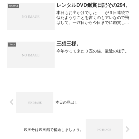
を鳴らしたのは、他の住人の知らない“先
レンタルDVD鑑賞日記その294。
cinema
輩”でした。 Ａパート...
本日もお出かけでした――が３日連続で
似たようなことを書くのもアレなので飛
ばして、一昨日から今日までに鑑賞した
レンタルＤＶＤについて触れてみる。忙
しい忙しい言いながらしっかり観ている
のは、映画を観ないと活動停止するから
――ではなく、返却期限ま...
三猫三様。
diary
今年やって来た３匹の猫、最近の様子。
本日の見出し
映画分は映画館で補給しましょう。