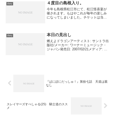
４度目の島根入り。
diary
今年も島根県松江市にて、松江怪喜宴が
催されます。もはやこれが毎年の楽しみ
になってしまいました。チケットは当
然、発売直後に押さえている訳ですが、
飛行機に至っては、会期が発表されるや
いなや、確保してしまいました……イベ
ントのチケットが買えない場...
本日の見出し
diary
燃えよドラゴンアーティスト: サントラ出
版社/メーカー: ワーナーミュージック・
ジャパン発売日: 2007/02/21メディア: CD
購入: 1人 クリック: 16回この商品を含む
ブログ (8件) を見る 映画『燃えよドラ
ゴン』の、というよ...
『ぱにぽにだっしゅ！』第拾七話 天道は親
なし
スレイヤーズすぺしゃる(25) 騎士道のスス
メ