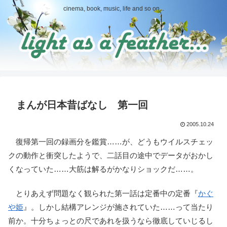
cinema, book, music, life and so on...
まんが日本昔ばなし 第一回
2005.10.24
復帰第一回の録画分を鑑賞……が、どうもウイルスチェッ
クの動作と衝突したようで、二話目の途中でデータがおかし
くなっていた……大筋は解るがかなりショックだ……。
とりあえず問題なく観られた第一話は定番中の定番『
かぐ
や姫
』。しかし結構アレンジが施されていた……って当たり
前か。十分ちょっとの尺であれを扱うなら徹底していじるし