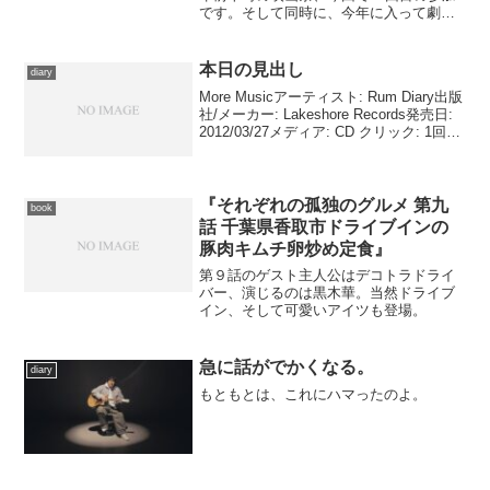
です。そして同時に、今年に入って劇場
で鑑賞した映画、重複を除く100本目にあ
たります。意識して、100本目にこれが来
るように狙ってみました。 作品は、ピ
本日の見出し
diary
ーター・ウィア...
More Musicアーティスト: Rum Diary出版
社/メーカー: Lakeshore Records発売日:
2012/03/27メディア: CD クリック: 1回こ
の商品を含むブログを見る 映画『ラ
ム・ダイアリー』のサウンドトラッ...
『それぞれの孤独のグルメ 第九
book
話 千葉県香取市ドライブインの
豚肉キムチ卵炒め定食』
第９話のゲスト主人公はデコトラドライ
バー、演じるのは黒木華。当然ドライブ
イン、そして可愛いアイツも登場。
急に話がでかくなる。
diary
もともとは、これにハマったのよ。