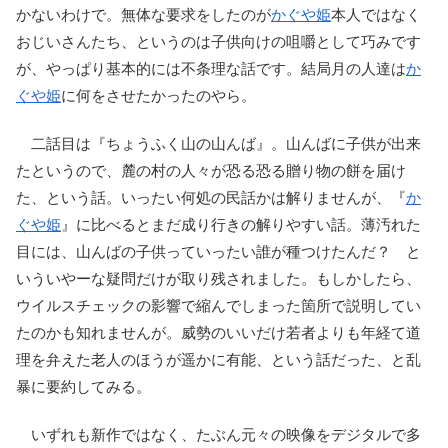
かないわけで。無体な要求をしたのが
かぐや姫
本人ではなく
おじいさんたち、というのは子供向けの咀嚼として巧みです
が、やっぱり基本的には不条理な話です。結局月の人達は
か
ぐや姫
に何をさせたかったのやら。
二話目は『ちょうふく山の山んば』。山んばに子供が出来
たというので、麓の村の人々が恐る恐る贈り物の餅を届け
た、という話。いったい何処の民話かは解りませんが、『
か
ぐや姫
』に比べるとまだ成り行きの解りやすい話。薄汚れた
目には、山んばの子供っていったい誰が種つけたんだ？ と
いういやーな疑問だけが取り残されました。もしかしたら、
ウイルスチェックの影響で縮んでしまった箇所で説明してい
たのかも知れませんが。威勢のいいだけ若者よりも年経て道
理を弁えた老人のほうが遥かに有能、という話だった、と乱
暴に要約してみる。
いずれも新作ではなく、たぶん元々の映像をデジタルで多