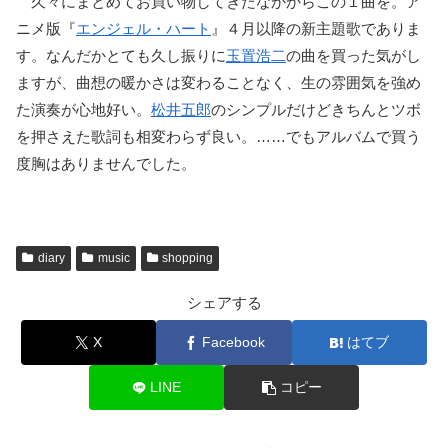
久々にまとめてお買い物してきたなかからこの１曲を。ア
ニメ版『
エンジェル・ハート
』４月以降の新主題歌でありま
す。なんだかとても久し振りに
玉置浩二
の曲を買った気がし
ますが、曲想の暖かさは変わることなく、生の雰囲気を強め
た演奏が心地好い。
松井五郎
のシンプルだけどきちんとツボ
を押さえた歌詞も相変わらず良い。……でもアルバムで買う
度胸はありませんでした。
diary
music
shopping
シェアする
X
Facebook
はてブ
LINE
コピー