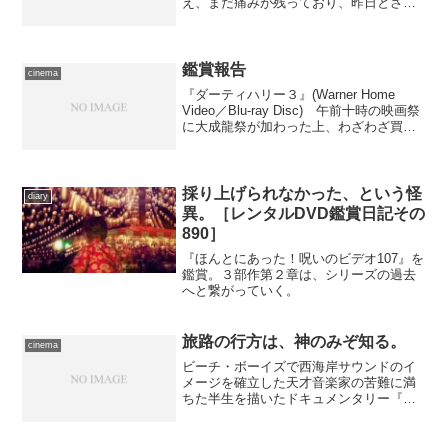
え、まだ痛みが残っており、昨日とさほ
ど変わらない時間に目が醒めてしまう。
ただ、昨日よりは幾分マシな状態です
し、既にチケットを確保してしまってい
るので、眠気をこらえてお出...
鑑賞報告
cinema
『ダーティハリー３』(Warner Home
Video／Blu-ray Disc) 午前十時の映画祭
に大成龍祭が加わった上、わざわざ買っ
てしまったために安心してなかなか観る
きっかけがつかめずようやく鑑賞。実に
５ヶ月ぶりくらいの、イーストウ...
採り上げられなかった、という怪
diary
異。［レンタルDVD鑑賞日記その
890］
『ほんとにあった！呪いのビデオ107』を
鑑賞。３部作第２章は、シリーズの過去
へと繋がっていく。
旅路の行方は、神のみぞ知る。
cinema
ビーチ・ボーイズで西海岸サウンドのイ
メージを確立した天才音楽家の苦難に満
ちた半生を描いたドキュメンタリー『ブ
ライアン・ウィルソン 約束の旅路』を鑑
賞。天才の苦悩と、音楽が出来る喜びを
味わえる好篇。