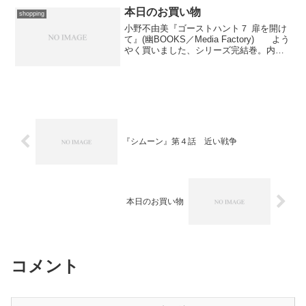
本日のお買い物
shopping
小野不由美『ゴーストハント７ 扉を開け
て』(幽BOOKS／Media Factory) よう
やく買いました、シリーズ完結巻。内容
はともかく、あちこち刳り抜いたカバー
デザインが印象的……でも、こんなに穴
が開いていて“カバー”と言えるんだろう...
『シムーン』第４話 近い戦争
本日のお買い物
コメント