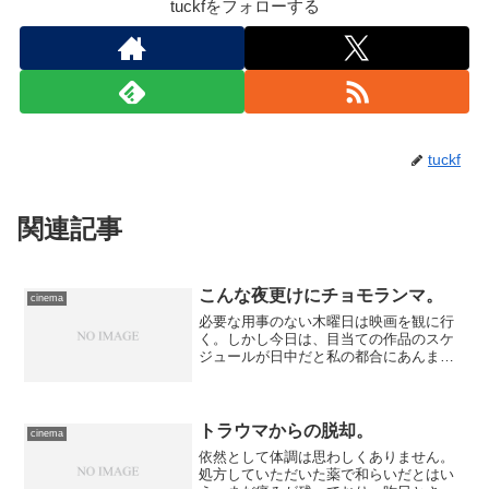
tuckfをフォローする
tuckf
関連記事
こんな夜更けにチョモランマ。
cinema
必要な用事のない木曜日は映画を観に行
く。しかし今日は、目当ての作品のスケ
ジュールが日中だと私の都合にあんまし
合わず、20時50分スタートの回を選ぶこ
とに。夜出かけるのはあまり好きではあ
りません。特に、行き先が新宿だとなお
さらに……電車だと酔...
トラウマからの脱却。
cinema
依然として体調は思わしくありません。
処方していただいた薬で和らいだとはい