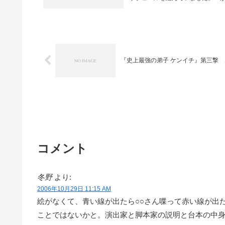
『史上最強の弟子 ケンイチ』第三撃
コメント
冬野
より:
2006年10月29日 11:15 AM
絵がなくて、青い線が出たら○○さん喋って赤い線が出た
ことではないかと。演出家と脚本家の説明と台本の中