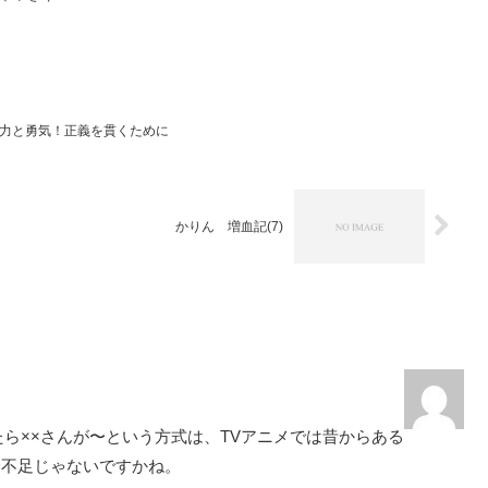
 力と勇気！正義を貫くために
かりん 増血記(7)
ら××さんが〜という方式は、TVアニメでは昔からある
身不足じゃないですかね。