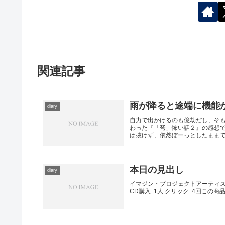
関連記事
雨が降ると途端に機能
diary
自力で出かけるのも億劫だし、そ
わった『「弩」怖い話２』の感想
は抜けず、依然ぼーっとしたままであ
本日の見出し
diary
イマジン・プロジェクトアーティスト: 
CD購入: 1人 クリック: 4回この商品