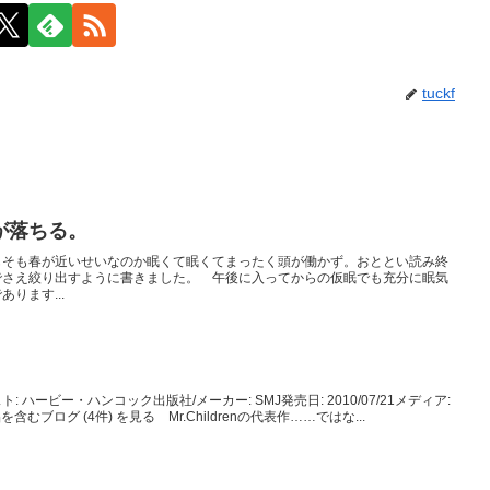
tuckf
が落ちる。
もそも春が近いせいなのか眠くて眠くてまったく頭が働かず。おととい読み終
でさえ絞り出すように書きました。 午後に入ってからの仮眠でも充分に眠気
ります...
ハービー・ハンコック出版社/メーカー: SMJ発売日: 2010/07/21メディア:
を含むブログ (4件) を見る Mr.Childrenの代表作……ではな...