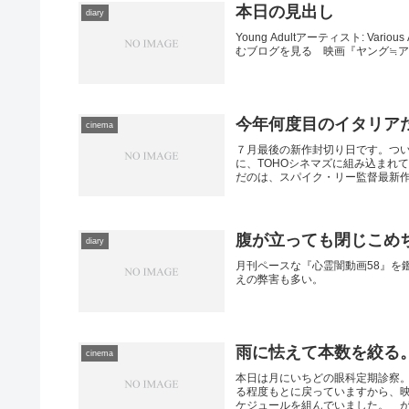
本日の見出し
diary
Young Adultアーティスト: Variou
むブログを見る 映画『ヤング≒ア
今年何度目のイタリア
cinema
７月最後の新作封切り日です。つい
に、TOHOシネマズに組み込まれ
だのは、スパイク・リー監督最新作に
腹が立っても閉じこめち
diary
月刊ペースな『心霊闇動画58』を
えの弊害も多い。
雨に怯えて本数を絞る
cinema
本日は月にいちどの眼科定期診察
る程度もとに戻っていますから、
ケジュールを組んでいました。 が、