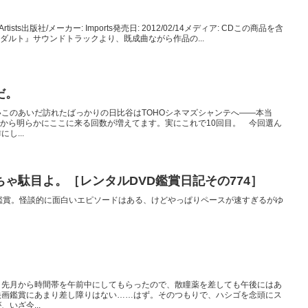
s Artists出版社/メーカー: Imports発売日: 2012/02/14メディア: CDこの商品を含
ダルト』サウンドトラックより、既成曲ながら作品の...
だ。
このあいだ訪れたばっかりの日比谷はTOHOシネマズシャンテへ――本当
てから明らかにここに来る回数が増えてます。実にこれで10回目。 今回選ん
し...
ゃ駄目よ。［レンタルDVD鑑賞日記その774］
鑑賞。怪談的に面白いエピソードはある、けどやっぱりペースが速すぎるがゆ
。
。先月から時間帯を午前中にしてもらったので、散瞳薬を差しても午後にはあ
映画鑑賞にあまり差し障りはない……はず。そのつもりで、ハシゴを念頭にス
いざ今...