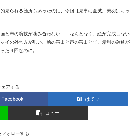
的見られる箇所もあったのに、今回は見事に全滅。美羽はちっ
画と声の演技が噛み合わない――なんとなく、絵が完成しない
チャイの外れ方が酷い。絵の演出と声の演出とで、意思の疎通が
たった４回なのに。
シェアする
Facebook
はてブ
コピー
kfをフォローする