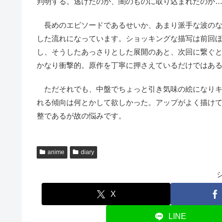
判明する。逃げたのか、闇のものに取り込まれたのか
長めのエピソードであるせいか、あまり派手な波のな
した流れになっています。ショッキングな描写は前回
し、そうしたあっさりとした展開のあと、次回に繋ぐ
かなり衝撃的。原作を丁寧に押さえているだけではあ
ただそれでも、中盤でちょっと引き気味の絵になり
れる傾向は何とかして欲しかった。アップがよく描け
整であるが故の悩みです。
anime
diary
X
LINE