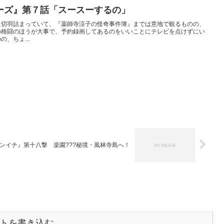
ーズ』第７話「スースーするの」
に切羽詰まっていて、『薬師寺涼子の怪奇事件簿』までは意地で観るものの、
の格闘のほうが大事で、予約録画してあるのをいいことにテレビを点けずにい
、ちょ...
ケンイチ』第十八撃 楽園???秘境・風林寺島へ！
トを書き込む