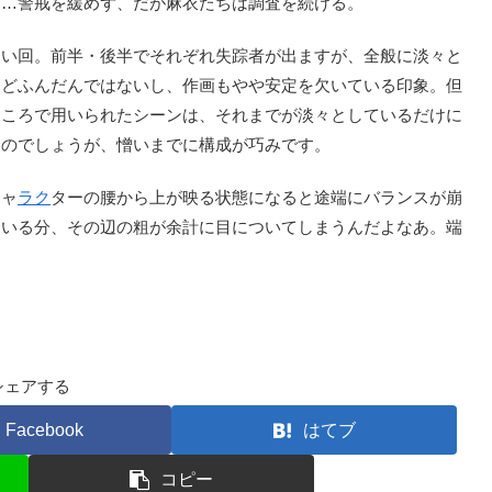
……警戒を緩めず、だが麻衣たちは調査を続ける。
い回。前半・後半でそれぞれ失踪者が出ますが、全般に淡々と
ほどふんだんではないし、作画もやや安定を欠いている印象。但
ところで用いられたシーンは、それまでが淡々としているだけに
るのでしょうが、憎いまでに構成が巧みです。
キャ
ラク
ターの腰から上が映る状態になると途端にバランスが崩
ている分、その辺の粗が余計に目についてしまうんだよなあ。端
シェアする
Facebook
はてブ
コピー