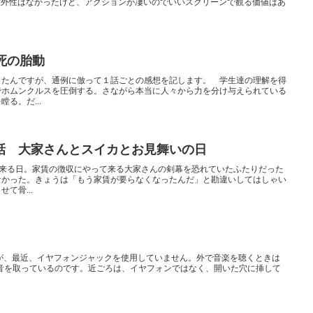
に意外性はなかったけど、アクションが凄いのでいいスクリーンで観る価値はあ
死の胎動
ったんですが、通例に倣って１話ごとの感想を記します。 学生達の理解を得
でホムンクルスを圧倒する。さながら本当に人々から力を分け与えられている
る。だ...
話 大家さんとスイカとお見舞いの日
の来る日。家賃の徴収にやって来る大家さんの剣幕を恐れていたふたりだった
なかった。きょうは「もう家賃が要らなくなったんだ」と勘違いしてはしゃい
て骨...
ますが、最近、イヤフォンジャックを使用していません。外で音楽を聴くときは
続して音を取っているのです。近ごろは、イヤフォンではなく、開いた穴に挿して