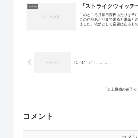
『ストライクウィッチ
anime
このところ月曜日深夜あたりは常
この作品あたりまで来ると眠気と
ました。依然として宿題はあるものの
ねーむーいー…………
『史上最強の弟子 
コメント
コメン