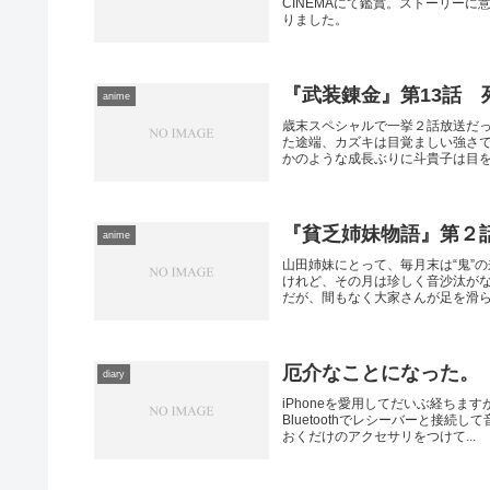
CINEMAにて鑑賞。ストーリー
りました。
『武装錬金』第13話 
anime
歳末スペシャルで一挙２話放送だ
た途端、カズキは目覚ましい強さ
かのような成長ぶりに斗貴子は目を瞠
『貧乏姉妹物語』第２
anime
山田姉妹にとって、毎月末は“鬼”
けれど、その月は珍しく音沙汰が
だが、間もなく大家さんが足を滑らせ
厄介なことになった。
diary
iPhoneを愛用してだいぶ経ち
Bluetoothでレシーバーと接
おくだけのアクセサリをつけて...