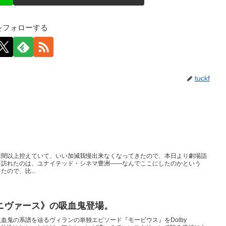
kfをフォローする
tuckf
週間以上控えていて、いい加減我慢出来なくなってきたので、本日より劇場詣
て訪れたのは、ユナイテッド・シネマ豊洲――なんでここにしたのかという
ので、比...
ニヴァース》の吸血鬼登場。
血鬼の系譜を辿るヴィランの単独エピソード『モービウス』をDolby