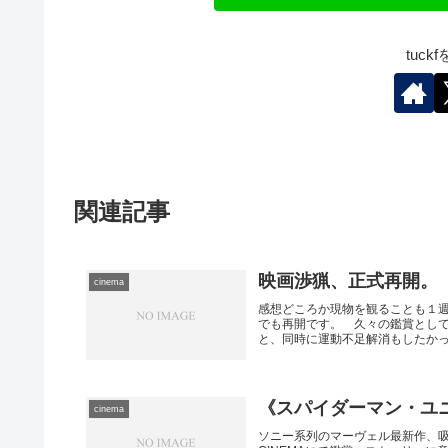
tuc
関連記事
映画渉猟、正式再開。
cinema
感想どころか現物を観ることも１
でも再開です。 久々の鑑賞とし
と、同時に運動不足解消もしたかった
《スパイダーマン・ユ
cinema
ソニー系列のマーヴェル最新作、吸