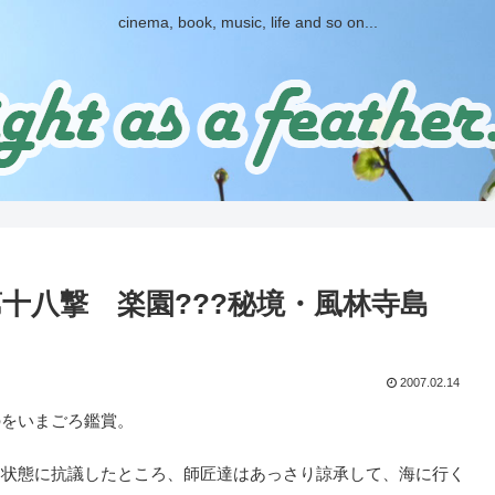
cinema, book, music, life and so on...
十八撃 楽園???秘境・風林寺島
2007.02.14
のをいまごろ鑑賞。
い状態に抗議したところ、師匠達はあっさり諒承して、海に行く