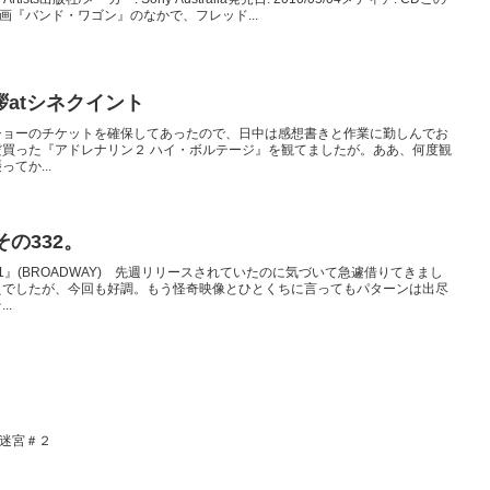
映画『バンド・ワゴン』のなかで、フレッド...
atシネクイント
ショーのチケットを確保してあったので、日中は感想書きと作業に勤しんでお
買った『アドレナリン２ ハイ・ボルテージ』を観てましたが。ああ、何度観
てか...
の332。
』(BROADWAY) 先週リリースされていたのに気づいて急遽借りてきまし
えでしたが、今回も好調。もう怪奇映像とひとくちに言ってもパターンは出尽
..
た迷宮＃２