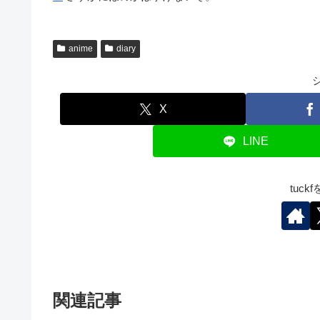
anime
diary
X
LINE
tuc
関連記事