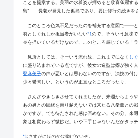
ことを提案する。美羽の水着姿が拝めると欣喜雀躍する
島”――長老が発見した孤島であり、要は修行の続きを
このところ色気不足だったのを補充する意図で――と
羽としぐれしか担当者がいない
*1
ので、そういう意味で
長を描いているだけなので、このところ感じている「ラ
見所としては、そーいう流れ故、これまでになく
し
に盛り込まれている点ですが、彼女の造型は癖が強く
登麻美子
の声が悪いとは思わないのですが、演技の付
少々鬱陶しい、というのが正直なところだったり。
さんざやきもきさせてくれましたが、来週からようや
あの男との因縁を乗り越えないでは来たる八拳豪との
かですが、でも待たされた感は否めない。その分、来
象は相変わらず微妙だ。いや下手じゃないんだがタッ
*1
:
さすがにほのかは挙げないぞ。