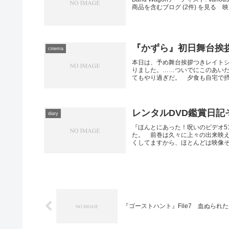
商品を含むブログ (2件) を見る 
『かずら』初日舞台挨拶
cinema
本日は、予め舞台挨拶つきレイト
りました。……ついでにこのあいだ
てもやり過ぎだ。 夕食も自宅で摂っ
レンタルDVD鑑賞日記そ
diary
『ほんとにあった！呪いのビデオ51
た。 前巻は久々に上々の出来映
くしてますから、ほとんどは映像そ.
『ゴーストハント』File7 血ぬられ