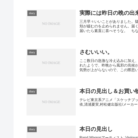
実際には昨日の晩の出
diary
三月早々いいことがありました。
頬が緩むのを止められません。届
届いたら素直に喜べそうな。 ちなみ
さむいいい。
diary
ここ数日の急激な冷え込みに加え
れたようで、昨晩から風邪の兆候
気勢が上がらないので、この際思いっ
本日の見出し＆お買い
diary
テレビ東京系アニメ「スケッチブック~f
依,清浦夏実,村松健出版社/メーカー: J
本日の見出し
diary
Band Wagonアーティスト: Various