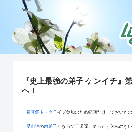
『史上最強の弟子 ケンイチ』第
へ！
新耳袋
トーク
ライブ参加のため録画だけしておいた
梁山泊
の
内弟子
となって三週間、まったく休みのな