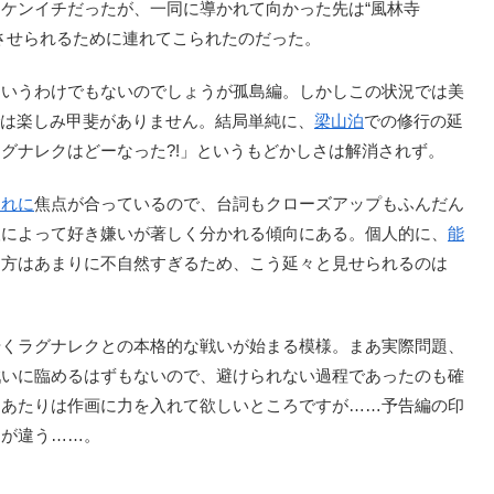
ケンイチだったが、一同に導かれて向かった先は“風林寺
させられるために連れてこられたのだった。
いうわけでもないのでしょうが孤島編。しかしこの状況では美
は楽しみ甲斐がありません。結局単純に、
梁山泊
での修行の延
グナレクはどーなった?!」というもどかしさは解消されず。
ぐれに
焦点が合っているので、台詞もクローズアップもふんだん
人によって好き嫌いが著しく分かれる傾向にある。個人的に、
能
け方はあまりに不自然すぎるため、こう延々と見せられるのは
くラグナレクとの本格的な戦いが始まる模様。まあ実際問題、
戦いに臨めるはずもないので、避けられない過程であったのも確
週あたりは作画に力を入れて欲しいところですが……予告編の印
チが違う……。