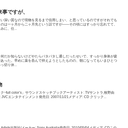
来事ですが、
疑い深い質なので現物を見るまで信用しまい、と思っているのですがそれでも
くのは一ヶ月から二ヶ月先という話ですが――その頃にはすっかり忘れてて、
に、仕...
、何だか知らないけどやたらバタバタし通しだったせいで、すっかり身体が疲
があった。早めに薬を呑んで抑えようとしたものの、朝になってもいまひとつ
切り休...
物
ull color’s」サウンドスケッチブックアーティスト: TVサントラ,牧野由
VCエンタテインメント発売日: 2007/11/21メディア: CD クリック...
 Artists出版社/メーカー: Sony Australia発売日: 2010/05/04メディア: CDこの