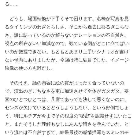
る……
どうも、場面転換が下手くそで困ります。名橋が写真を見
るタイミングのわざとらしさ、そこから過去に移るぎこちな
さ。誰に語っているのか解らないナレーションの不自然さ。
視点の所在がいい加減なので、観ている側がどこに立てばい
いのか把握できない。もともとあまり上手いシナリオが書け
ない傾向にありましたが、今回は特に駄目でした。イメージ
映像の使い方も雑だし。
そのうえ、話の内容に絵の質がまったく合っていないの
で、演出のぎこちなさを更に加速させて全体がガタガタ。要
素のひとつひとつは、凡庸であっても決して悪くないのに、
センスが欠けているとどうしようもない、という好例でしょ
う。特にルチアが今までその程度の“秘密”を認識せずにいたこ
と、またそうした理解もなしにあんな暗さを孕んでいた、と
いう流れは不自然すぎて、結果最後の感情描写もスミレのモ