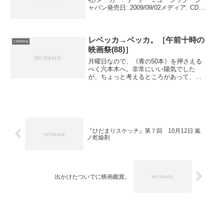
ャパン発売日: 2009/09/02メディア: CD購
入: 10人 クリック: 104回この商品を含む
ブログ (111件) を見る 映画『山...
レベッカ→ベッカ。［午前十時の
cinema
映画祭(88)］
月曜日なので、《青の50本》を押さえる
べく六本木へ。非常にいい陽気でした
が、ちょっと考えるところがあって、本
日は電車にて移動。母が出かけるついで
に送ってくれたので、いつもと違う駅を
利用したのですが、結果として余計に時
間がかかってしまった気が...
『ひだまりスケッチ』第７回 10月12日 嵐
ノ乾燥剤
出かけたついでに映画鑑賞。