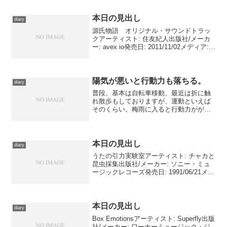
名作。
本日の見出し
diary
源氏物語 オリジナル・サウンドトラッ
クアーティスト: 住友紀人出版社/メーカ
ー: avex io発売日: 2011/11/02メディア:
CDこの商品を含むブログ (4件) を見る
映画『源氏物語 千年の謎』サウンドトラ
ックより。出来れば東...
陽気が悪いと行動力も落ちる。
diary
普段、基本は自転車移動、最近は折に触
れ散歩もしておりますが、運動といえば
そのくらい。梅雨に入ると行動力ががた
落ちになるのは至極当然の成り行きで
す。 しかもこの１週間のように、ぜん
ぜん日が射さないような時期ともなる
と、ほとんど身動きする機会が...
本日の見出し
diary
うたの引力実験室アーティスト: チャカと
昆虫採集出版社/メーカー: ソニー・ミュ
ージックレコーズ発売日: 1991/06/21メデ
ィア: CD購入: 1人 クリック: 4回この商品
を含むブログ (14件) を見る 多忙につき
本日も映画鑑賞は...
本日の見出し
diary
Box Emotionsアーティスト: Superfly出版
社/メーカー: ワーナーミュージック・ジ