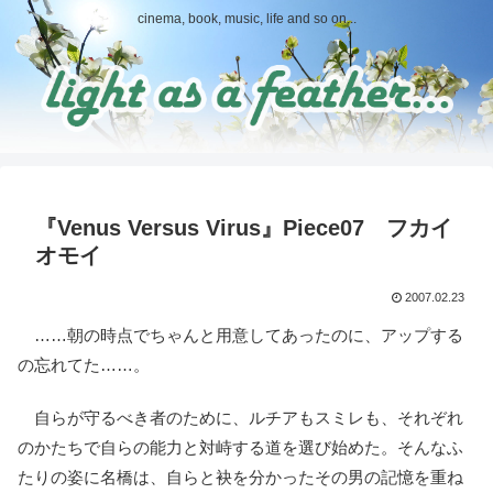
cinema, book, music, life and so on...
『Venus Versus Virus』Piece07 フカイ
オモイ
2007.02.23
……朝の時点でちゃんと用意してあったのに、アップする
の忘れてた……。
自らが守るべき者のために、ルチアもスミレも、それぞれ
のかたちで自らの能力と対峙する道を選び始めた。そんなふ
たりの姿に名橋は、自らと袂を分かったその男の記憶を重ね