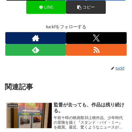
LINE
コピー
tuckfをフォローする
tuckf
関連記事
監督が去っても、作品は残り続け
cinema
る。
午前十時の映画祭16上映作品、少年時代
の冒険を描く『スタンド・バイ・ミー』
を鑑賞。最近、驚くようなニュースがあ
ったけど、それはそれとして、やっぱり