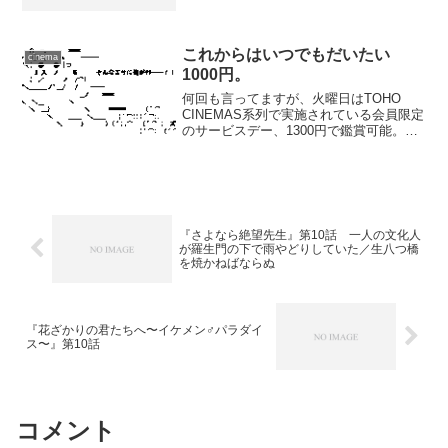
これからはいつでもだいたい
cinema
1000円。
何回も言ってますが、火曜日はTOHO
CINEMAS系列で実施されている会員限定
のサービスデー、1300円で鑑賞可能。こ
れはこの日に観ておこう、と前々から決
めていた作品を観に行くため早めに帰
宅。 日本映画テレビ技術協会の会員証
が届いていた。...
『さよなら絶望先生』第10話 一人の文化人
が羅生門の下で雨やどりしていた／生八つ橋
を焼かねばならぬ
『花ざかりの君たちへ〜イケメン♂パラダイ
ス〜』第10話
コメント