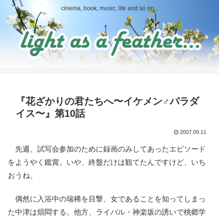
cinema, book, music, life and so on...
『花ざかりの君たちへ〜イケメン♂パラダ
イス〜』第10話
2007.09.11
先週、試写会参加のために録画のみしてあったエピソード
をようやく鑑賞。いや、終盤だけは観てたんですけど、いち
おうね。
偶然に入浴中の瑞稀を目撃、女であることを知ってしまっ
た中津は煩悶する。他方、ライバル・神楽坂の誘いで桃郷学