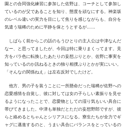
園との合同強化練習に参加した佐野は、コーチとして参加し
ているのが父であることを知り、態度を頑なにする。神楽坂
のレベル違いの実力を目にして焦りを感じながらも、自分を
気遣う瑞稀のために平静を保とうとするが……
しばらく前からこの話のもうひとりの主人公は中津なんだ
なー、と思ってましたが、今回は特に乗りまくってます。見
方をバラ色に転換したあたりの妄想ぶりとか、佐野に事実を
知っているのか訊ねるときの独り相撲ぶりとかが実にいい。
「そんなの関係ねえ」は左右反対でしたけど。
他方、男の子を装うことに一所懸命だった瑞稀が佐野への
恋愛感情を自覚し、彼に対しては女の子らしい素振りを見せ
るようになったことで、恋愛物としての湿り気もいい具合に
帯びてきました。中津も単独だとただの妄想野郎ですが、彼
らと絡めるとちゃんとシリアスになる。寮生たちが全力でギ
ャグに邁進するのと、うまい具合にバランスをとっているの