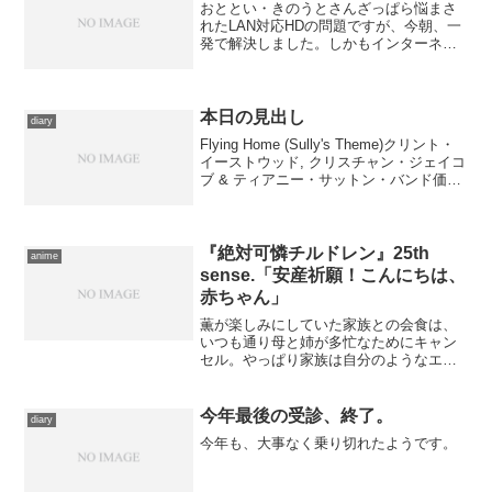
おととい・きのうとさんざっぱら悩まさ
れたLAN対応HDの問題ですが、今朝、一
発で解決しました。しかもインターネッ
ト上のfaqを参照して。セーフモード起動
したりといったあらゆる対策を無視し
て。何せ再インストールしたセキュリテ
ィ・ソフトのファイ...
本日の見出し
diary
Flying Home (Sully's Theme)クリント・
イーストウッド, クリスチャン・ジェイコ
ブ & ティアニー・サットン・バンド価
格： 250円 posted with sticky on
2016.10.21 今回は迷う余地...
『絶対可憐チルドレン』25th
anime
sense.「安産祈願！こんにちは、
赤ちゃん」
薫が楽しみにしていた家族との会食は、
いつも通り母と姉が多忙なためにキャン
セル。やっぱり家族は自分のようなエス
パーが生まれることを望んでいなかった
のでは、と薫は悩む。そんななか、ザ・
チルドレンの３人はトンネルの崩落事故
今年最後の受診、終了。
diary
に巻き込まれた人々の救助...
今年も、大事なく乗り切れたようです。