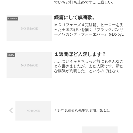
でいちど打ち止めです……寂しい。
続篇にして鎮魂歌。
cinema
ＭＣＵフェーズ４完結篇、ヒーローを失
った王国の戦いを描く『ブラックパンサ
ー／ワカンダ・フォーエバー』をDolby
CINEMAにて鑑賞。現実の出来事ともシ
ンクロする感動的大作。
１週間ほど入院します？
diary
……つい４ヶ月ちょっと前にもそんなこ
とを書きましたが、また入院です。新た
な病気が判明した、というのではなく、
前回右眼に施したのと同じ手術を左眼に
も実施するものです。もともと、右眼に
現れたのと同じ症状が遠からず左眼に来
るのは解っていたので、特...
『３年Ｂ組金八先生第８期』第１話