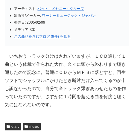
アーティスト:
パット・メセニー・グループ
出版社/メーカー:
ワーナーミュージック・ジャパン
発売日:
2005/02/09
メディア:
CD
この商品を含むブログ (9件) を見る
いちおうトラック分けはされていますが、１ＣＤ通して１
曲という体裁で作られた大作、久々に頭から終わりまで聴き
通したので記念に。普通にＣＤからＭＰ３に落とすと、再生
ソフトでシャッフルにかけたとき断片だけ入ってくるのが申
し訳なかったので、自分で全トラック繋ぎあわせたものを作
っていたのですが、さすがに１時間を超える曲を何度も聴く
気にはなれないのです。
diary
music