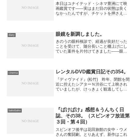
本日はユナイテッド・シネマ豊洲にて映
画鑑賞です――実はまだ目の状態は良く
なかったんですが、チケットを押さえち
ゃったから仕方ない。それに、昨日の日
中に比べるとだいぶ改善して、とりあえ
ず日常生活はなんとかなりそうなの
で……それでも可能な限り安全...
眼鏡を新調しました。
diary
きのうの眼科検診で、経過が良好だった
ことを受けて、随分長いこと棚上げにし
ていた案件を片付けてきました――眼鏡
の新調です。前に１回、眼科でカルテを
用意してもらったことがあったのです
が、直後にまた出血が起こったために無
駄になり、以来微妙に合わな...
レンタルDVD鑑賞日記その354。
cinema
『ディヴァイド』(松竹) 昨年、閉館を間
近に控えたシアターＮ渋谷にて上映され
ていましたが、けっきょく観逃してしま
ったこれをレンタルDVDにて鑑賞。『フ
ロンティア』『ヒットマン』を手懸けた
ザヴィエ・ジャン監督作品、核戦争から
逃れてシェルターに...
『ばけばけ』感想＆うんちく日
bakebake
誌、その38。（スピンオフ放送第
３回・第４回）
スピンオフ後半は花田旅館の女中・ウメ
さんの奮闘劇。とりあえず、新作はこれ