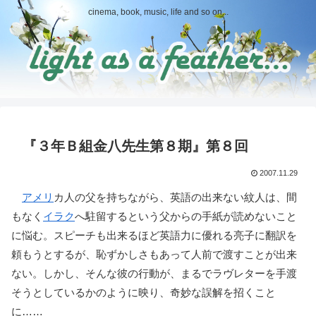
cinema, book, music, life and so on...
『３年Ｂ組金八先生第８期』第８回
2007.11.29
アメリ
カ人の父を持ちながら、英語の出来ない紋人は、間
もなく
イラク
へ駐留するという父からの手紙が読めないこと
に悩む。スピーチも出来るほど英語力に優れる亮子に翻訳を
頼もうとするが、恥ずかしさもあって人前で渡すことが出来
ない。しかし、そんな彼の行動が、まるでラヴレターを手渡
そうとしているかのように映り、奇妙な誤解を招くこと
に……