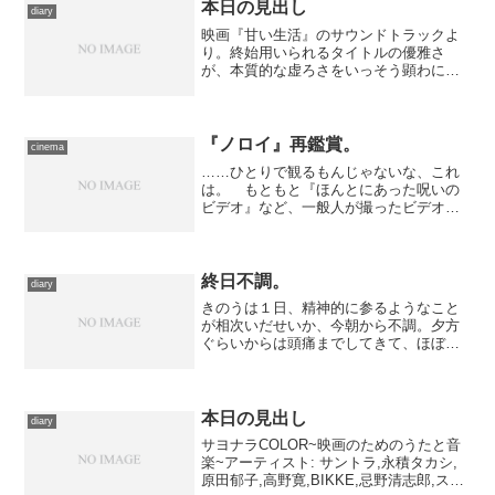
本日の見出し
diary
映画『甘い生活』のサウンドトラックよ
り。終始用いられるタイトルの優雅さ
が、本質的な虚ろさをいっそう顕わにし
ています。映画抜きで聴けば、普通に心
地好い曲なんですけど。
『ノロイ』再鑑賞。
cinema
……ひとりで観るもんじゃないな、これ
は。 もともと『ほんとにあった呪いの
ビデオ』など、一般人が撮ったビデオを
もとに取材・調査した映像とともに紹介
する作品を手懸けていた監督なので、そ
のテイストを踏襲した作りにはものすご
いリアルなおぞましさに充...
終日不調。
diary
きのうは１日、精神的に参るようなこと
が相次いだせいか、今朝から不調。夕方
ぐらいからは頭痛までしてきて、ほぼ風
邪の様相を呈していました。活動を抑
え、薬を飲んでしばし安静にしていた
ら、頭痛のほうは幾分和らぎましたが、
放っておくと明日以降に響きそ...
本日の見出し
diary
サヨナラCOLOR~映画のためのうたと音
楽~アーティスト: サントラ,永積タカシ,
原田郁子,高野寛,BIKKE,忌野清志郎,スチ