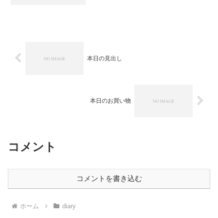
ャダラパー,ミト,伊藤大助,斉藤哲也,徳澤
青弦出版社/メーカー: ファイブスターズ
発売日: 2005/08/06...
本日の見出し
本日のお買い物
コメント
コメントを書き込む
ホーム
diary