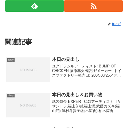
tuckf
関連記事
本日の見出し
diary
ユグドラシルアーティスト: BUMP OF
CHICKEN,藤原基央出版社/メーカー: トイ
ズファクトリー発売日: 2004/08/25メディ
ア: CD購入: 7人 クリック: 256回この商品
を含むブログ (573件) を見る 今日は素
直...
本日の見出し＆お買い物
diary
武装錬金 EXPERT-CD1アーティスト: TV
サントラ,福山芳樹,福山潤,武藤カズキ(福
山潤),津村斗貴子(柚木涼香),柚木涼香,真
殿光昭,江原正士,平野綾,風間勇刀,近藤孝
行出版社/メーカー: ジェネオン エンタテ
インメント発売日: ...