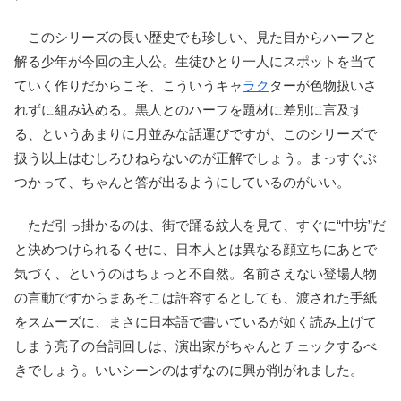
このシリーズの長い歴史でも珍しい、見た目からハーフと
解る少年が今回の主人公。生徒ひとり一人にスポットを当て
ていく作りだからこそ、こういうキャ
ラク
ターが色物扱いさ
れずに組み込める。黒人とのハーフを題材に差別に言及す
る、というあまりに月並みな話運びですが、このシリーズで
扱う以上はむしろひねらないのが正解でしょう。まっすぐぶ
つかって、ちゃんと答が出るようにしているのがいい。
ただ引っ掛かるのは、街で踊る紋人を見て、すぐに“中坊”だ
と決めつけられるくせに、日本人とは異なる顔立ちにあとで
気づく、というのはちょっと不自然。名前さえない登場人物
の言動ですからまあそこは許容するとしても、渡された手紙
をスムーズに、まさに日本語で書いているが如く読み上げて
しまう亮子の台詞回しは、演出家がちゃんとチェックするべ
きでしょう。いいシーンのはずなのに興が削がれました。