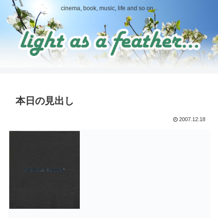
cinema, book, music, life and so on...
本日の見出し
2007.12.18