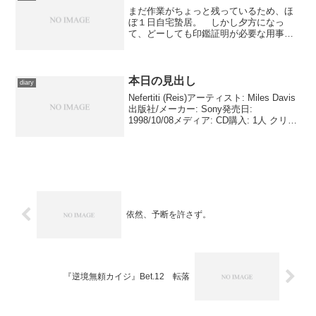
ト＆デイ』でいちどだけ...
まだ作業がちょっと残っているため、ほ
ぼ１日自宅蟄居。 しかし夕方になっ
て、どーしても印鑑証明が必要な用事が
出てしまい、取得のために近所のコンビ
ニまで赴いた。 が、こういうときに限
って、先に使っているひとがいた。こち
らは１枚だけだしそんなに急...
本日の見出し
diary
Nefertiti (Reis)アーティスト: Miles Davis
出版社/メーカー: Sony発売日:
1998/10/08メディア: CD購入: 1人 クリッ
ク: 8回この商品を含むブログ (38件) を見
る マイルス・デイヴィスのア...
依然、予断を許さず。
『逆境無頼カイジ』Bet.12 転落