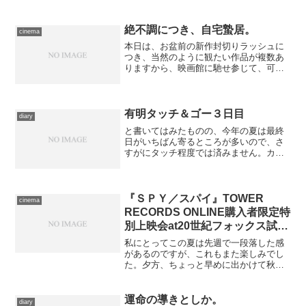
出版社/メーカー: エピックレコードジャ
パン...
絶不調につき、自宅蟄居。
cinema
本日は、お盆前の新作封切りラッシュに
つき、当然のように観たい作品が複数あ
りますから、映画館に馳せ参じて、可能
ならハシゴをして消化するつもりでおり
ました。 が、朝起きてみたら、体調が
思わしくない。怠さもさることながら、
参ったのは目の調子が良く...
有明タッチ＆ゴー３日目
diary
と書いてはみたものの、今年の夏は最終
日がいちばん寄るところが多いので、さ
すがにタッチ程度では済みません。カタ
ログをチェックしていたらどうなったこ
とか。 やや早めに出て、秋葉原に立ち
寄りCD一枚だけ購入し、それから現地入
り。駐まっているバイク...
『ＳＰＹ／スパイ』TOWER
cinema
RECORDS ONLINE購入者限定特
別上映会at20世紀フォックス試写
室。
私にとってこの夏は先週で一段落した感
があるのですが、これもまた楽しみでし
た。夕方、ちょっと早めに出かけて秋葉
原にて用足しをしたあと、地下鉄で六本
木に移動。本日の訪問先は20世紀フォッ
クスの試写室です。６年ほど前に『ナイ
運命の導きとしか。
diary