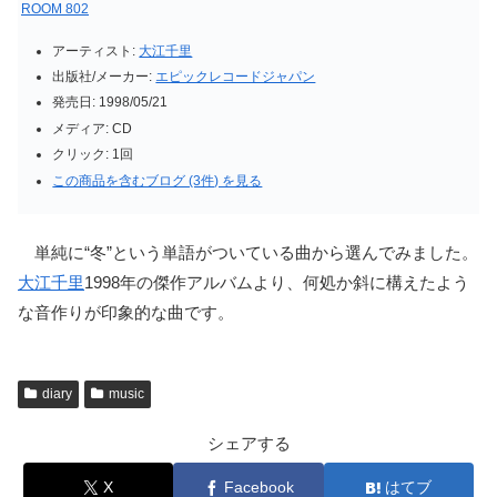
ROOM 802
アーティスト:
大江千里
出版社/メーカー:
エピックレコードジャパン
発売日:
1998/05/21
メディア:
CD
クリック
: 1回
この商品を含むブログ (3件) を見る
単純に“冬”という単語がついている曲から選んでみました。
大江千里
1998年の傑作アルバムより、何処か斜に構えたよう
な音作りが印象的な曲です。
diary
music
シェアする
X
Facebook
はてブ