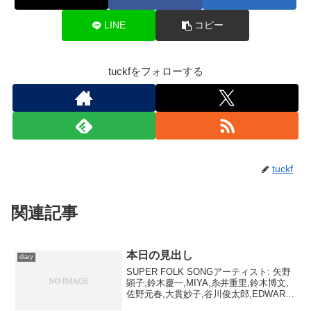
LINE
コピー
tuckfをフォローする
tuckf
関連記事
本日の見出し
diary
SUPER FOLK SONGアーティスト: 矢野
顕子,鈴木慶一,MIYA,糸井重里,鈴木博文,
佐野元春,大貫妙子,谷川俊太郎,EDWARD
J (JUN) BRIGATI,山下達郎,イッセー尾形