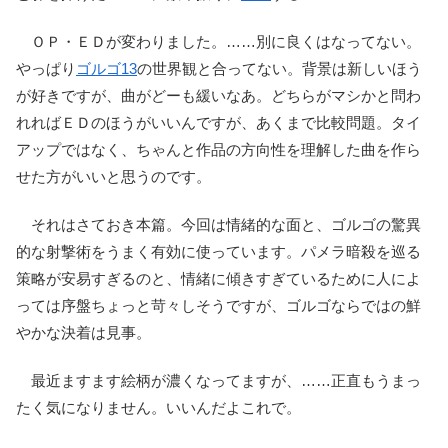
ＯＰ・ＥＤが変わりました。……別に良くはなってない。
やっぱり
ゴルゴ13
の世界観と合ってない。背景は新しいほう
が好きですが、曲がどーも緩いなあ。どちらがマシかと問わ
れればＥＤのほうがいいんですが、あくまで比較問題。タイ
アップではなく、ちゃんと作品の方向性を理解した曲を作ら
せた方がいいと思うのです。
それはさておき本篇。今回は情緒的な面と、ゴルゴの驚異
的な射撃術をうまく有効に使っています。パメラ暗殺を巡る
策略が安易すぎるのと、情緒に傾きすぎているために人によ
っては序盤ちょっと苛々しそうですが、ゴルゴならではの鮮
やかな決着は見事。
最近ますます絵柄が濃くなってますが、……正直もうまっ
たく気になりません。いいんだよこれで。