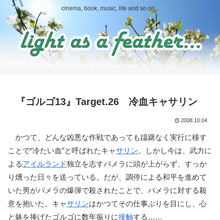
cinema, book, music, life and so on...
『ゴルゴ13』Target.26 冷血キャサリン
2008.10.04
かつて、どんな凶悪な作戦であっても躊躇なく実行に移す
ことで“冷たい血”と呼ばれたキャ
サリン
。しかし今は、武力に
よる
アイルランド
独立を志すパメラに頭が上がらず、すっか
り燻った日々を送っている。だが、調停による和平を進めて
いた男がパメラの爆弾で殺されたことで、パメラに対する殺
意を抱いた。キャ
サリン
はかつてその仕事ぶりを目にし、心
と躰を捧げたゴルゴに数年振りに
接触
する……