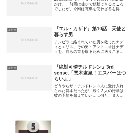
かけ。 前回は徒歩で移動できるところ
でしたが、今回は電車を使わざるを得な
い。その代わり、駅から不気味なほど近
いので、移動自体は楽です。 行き先は
大塚駅……ぶっちゃけ、これまで「降り
てみよう！」とさえ思っ...
『エル・カザド』第10話 天使と
anime
暮らす男
チンピラに絡まれていた男を救ったナデ
ィとエリス。その男・アントニオはナデ
ィを、自らの首を取るために送りこまれ
たと勘違いしていた。アントニオが一緒
に暮らす女・マルゲリータは、アントニ
オが放り込まれた刑務所で出会った、終
『絶対可憐チルドレン』3rd
anime
身刑を宣告された男の情婦...
sense.「悪木盗泉！エスパーはつ
らいよ」
どうやらザ・チルドレン３人に受け入れ
られた皆本だったが、続く３人の行動は
彼の予想を超えていた……何と、３人揃
って皆本の新しい住居に勝手に荷物を運
び込み、一緒に暮らすと言い出したの
だ。皆本は３人の勝手な判断に怒り、こ
こに来て仲違いをしてしまう...