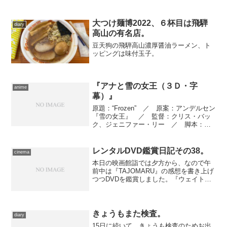
大つけ麺博2022、６杯目は飛騨
diary
高山の有名店。
豆天狗の飛騨高山濃厚醤油ラーメン、ト
ッピングは味付玉子。
『アナと雪の女王（３Ｄ・字
anime
幕）』
原題：“Frozen” ／ 原案：アンデルセン
『雪の女王』 ／ 監督：クリス・バッ
ク、ジェニファー・リー ／ 脚本：ジ
ェニファー・リー ／ 製作：ピータ
ー・デル・ヴェッチョ ／ 製作総指
揮：ジョン・ラセター ／ リード２Ｄ
レンタルDVD鑑賞日記その38。
cinema
アニメーター：マー...
本日の映画館詣では夕方から、なので午
前中は『TAJOMARU』の感想を書き上げ
つつDVDを鑑賞しました。『ウェイトレ
ス〜おいしい人生のつくりかた』(20世紀
フォックス ホーム エンターテイメン
ト) 女優として、インディペンデント作
品で活躍し...
きょうもまた検査。
diary
15日に続いて、きょうも検査のためお出