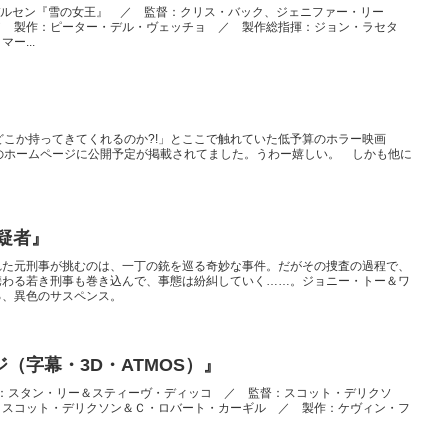
：アンデルセン『雪の女王』 ／ 監督：クリス・バック、ジェニファー・リー
／ 製作：ピーター・デル・ヴェッチョ ／ 製作総指揮：ジョン・ラセタ
ー...
どこか持ってきてくれるのか?!」とここで触れていた低予算のホラー映画
』、Presidioのホームページに公開予定が掲載されてました。うわー嬉しい。 しかも他に
疑者』
れた元刑事が挑むのは、一丁の銃を巡る奇妙な事件。だがその捜査の過程で、
携わる若き刑事も巻き込んで、事態は紛糾していく……。ジョニー・トー＆ワ
る、異色のサスペンス。
（字幕・3D・ATMOS）』
” ／ 原作：スタン・リー＆スティーヴ・ディッコ ／ 監督：スコット・デリクソ
、スコット・デリクソン＆Ｃ・ロバート・カーギル ／ 製作：ケヴィン・フ