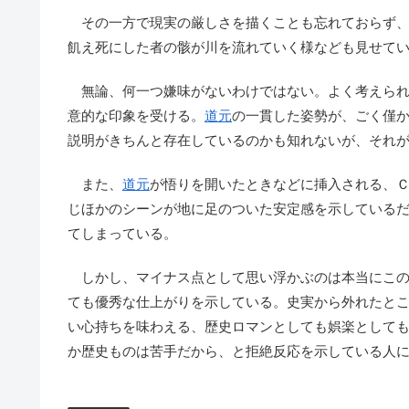
その一方で現実の厳しさを描くことも忘れておらず、
飢え死にした者の骸が川を流れていく様なども見せて
無論、何一つ嫌味がないわけではない。よく考えられ
意的な印象を受ける。
道元
の一貫した姿勢が、ごく僅
説明がきちんと存在しているのかも知れないが、それ
また、
道元
が悟りを開いたときなどに挿入される、
じほかのシーンが地に足のついた安定感を示している
てしまっている。
しかし、マイナス点として思い浮かぶのは本当にこの
ても優秀な仕上がりを示している。史実から外れたと
い心持ちを味わえる、歴史ロマンとしても娯楽として
か歴史ものは苦手だから、と拒絶反応を示している人