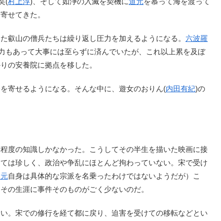
奘(
村上淳
)、そして如浄の入滅を契機に
道元
を慕って海を渡って
を寄せてきた。
った叡山の僧兵たちは繰り返し圧力を加えるようになる。
六波羅
助力もあって大事には至らずに済んでいたが、これ以上累を及ぼ
かりの安養院に拠点を移した。
を寄せるようになる。そんな中に、遊女のおりん(
内田有紀
)の
う程度の知識しかなかった。こうしてその半生を描いた映画に接
しては珍しく、政治や争乱にほとんど拘わっていない。宋で受け
道元
自身は具体的な宗派を名乗ったわけではないようだが）こ
、その生涯に事件そのものがごく少ないのだ。
い。宋での修行を経て都に戻り、迫害を受けての移転などとい