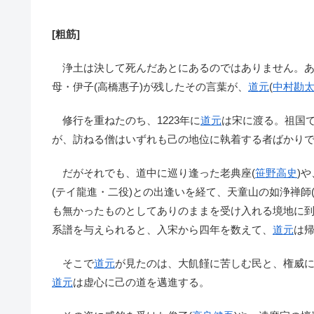
[粗筋]
浄土は決して死んだあとにあるのではありません。あ
母・伊子(高橋惠子)が残したその言葉が、
道元
(
中村勘
修行を重ねたのち、1223年に
道元
は宋に渡る。祖国
が、訪ねる僧はいずれも己の地位に執着する者ばかり
だがそれでも、道中に巡り逢った老典座(
笹野高史
)
(テイ龍進・二役)との出逢いを経て、天童山の如浄禅師
も無かったものとしてありのままを受け入れる境地に
系譜を与えられると、入宋から四年を数えて、
道元
は
そこで
道元
が見たのは、大飢饉に苦しむ民と、権威
道元
は虚心に己の道を邁進する。