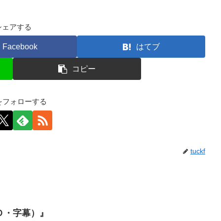
シェアする
Facebook
はてブ
コピー
kfをフォローする
tuckf
Ｄ・字幕）』