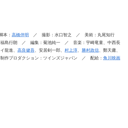
脚本：
高橋伴明
／ 撮影：水口智之 ／ 美術：丸尾知行
：福島行朗 ／ 編集：菊池純一 ／ 音楽：宇崎竜童、中西長
テイ龍進、
高良健吾
、安居剣一郎、
村上淳
、
勝村政信
、鄭天庸、
 制作プロダクション：ツインズジャパン ／ 配給：
角川映画