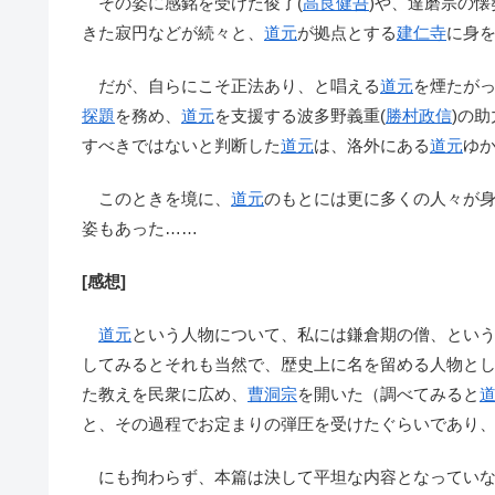
その姿に感銘を受けた俊了(
高良健吾
)や、達磨宗の懐
きた寂円などが続々と、
道元
が拠点とする
建仁寺
に身
だが、自らにこそ正法あり、と唱える
道元
を煙たが
探題
を務め、
道元
を支援する波多野義重(
勝村政信
)の
すべきではないと判断した
道元
は、洛外にある
道元
ゆ
このときを境に、
道元
のもとには更に多くの人々が身
姿もあった……
[感想]
道元
という人物について、私には鎌倉期の僧、とい
してみるとそれも当然で、歴史上に名を留める人物と
た教えを民衆に広め、
曹洞宗
を開いた（調べてみると
と、その過程でお定まりの弾圧を受けたぐらいであり
にも拘わらず、本篇は決して平坦な内容となっていな