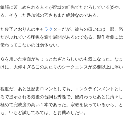
飢饉に苦しめられる人々が廃墟の軒先でたむろしている姿や、
いる。そうした匙加減の巧さもまた絶妙なのである。
た俊了とおりんのキャ
ラク
ターだが、彼らの扱いには一部、恣
かだがぶれている印象を齎す展開があるのである。製作者側には
が伝わってこないのは勿体ない。
ＣＧを用いた場面がちょっとわざとらしいのも気になった。なま
だけに、大仰すぎるこのあたりのシークエンスが必要以上に浮い
程度だ。あとは歴史ロマンとしても、エンタテインメントとし
ころで提示される最後の台詞も秀逸で、観終わったあとに清々し
も極めて完成度の高い１本であった。宗教を扱っているから、と
にも、いちど試してみては、とお薦めしたい。