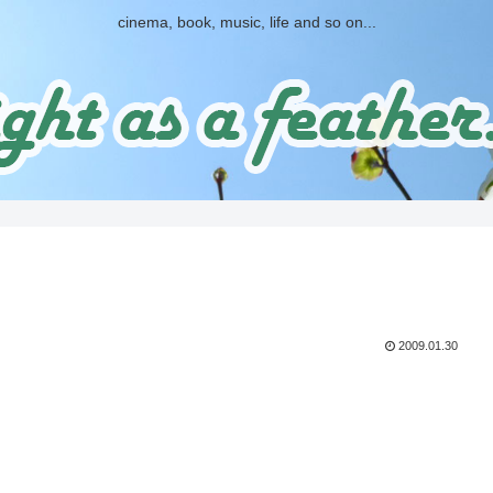
cinema, book, music, life and so on...
2009.01.30