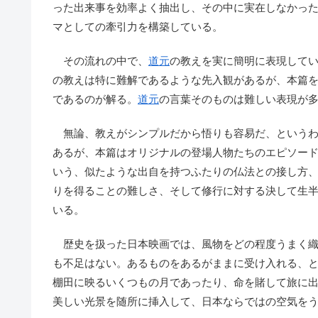
った出来事を効率よく抽出し、その中に実在しなかっ
マとしての牽引力を構築している。
その流れの中で、
道元
の教えを実に簡明に表現して
の教えは特に難解であるような先入観があるが、本篇
であるのが解る。
道元
の言葉そのものは難しい表現が
無論、教えがシンプルだから悟りも容易だ、というわ
あるが、本篇はオリジナルの登場人物たちのエピソー
いう、似たような出自を持つふたりの仏法との接し方
りを得ることの難しさ、そして修行に対する決して生
いる。
歴史を扱った日本映画では、風物をどの程度うまく織
も不足はない。あるものをあるがままに受け入れる、
棚田に映るいくつもの月であったり、命を賭して旅に
美しい光景を随所に挿入して、日本ならではの空気を