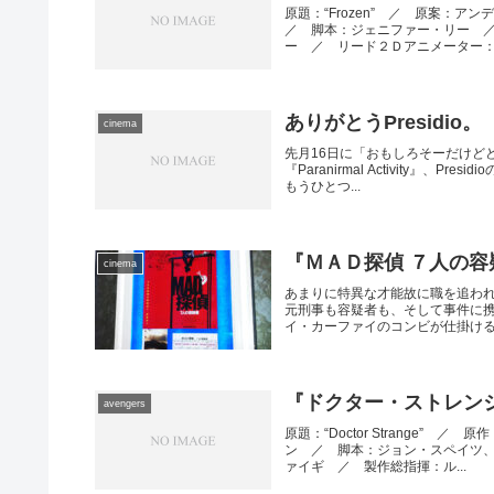
原題：“Frozen” ／ 原案
／ 脚本：ジェニファー・リー 
ー ／ リード２Ｄアニメーター：マ
ありがとうPresidio。
cinema
先月16日に「おもしろそーだけど
『Paranirmal Activity
もうひとつ...
『ＭＡＤ探偵 ７人の容
cinema
あまりに特異な才能故に職を追わ
元刑事も容疑者も、そして事件に
イ・カーファイのコンビが仕掛け
『ドクター・ストレンジ
avengers
原題：“Doctor Strange
ン ／ 脚本：ジョン・スペイツ
ァイギ ／ 製作総指揮：ル...