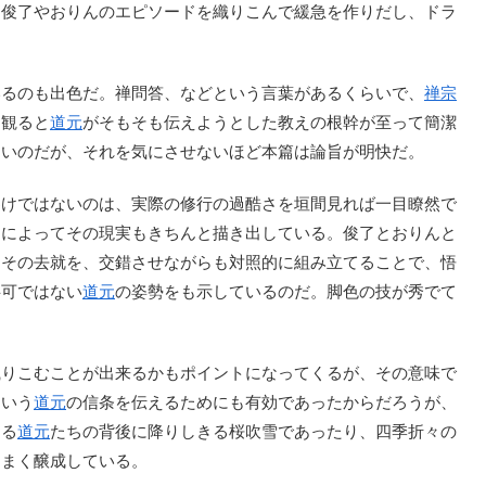
た俊了やおりんのエピソードを織りこんで緩急を作りだし、ドラ
いるのも出色だ。禅問答、などという言葉があるくらいで、
禅宗
を観ると
道元
がそもそも伝えようとした教えの根幹が至って簡潔
多いのだが、それを気にさせないほど本篇は論旨が明快だ。
けではないのは、実際の修行の過酷さを垣間見れば一目瞭然で
ドによってその現実もきちんと描き出している。俊了とおりんと
、その去就を、交錯させながらも対照的に組み立てることで、悟
半可ではない
道元
の姿勢をも示しているのだ。脚色の技が秀でて
りこむことが出来るかもポイントになってくるが、その意味で
という
道元
の信条を伝えるためにも有効であったからだろうが、
出る
道元
たちの背後に降りしきる桜吹雪であったり、四季折々の
うまく醸成している。