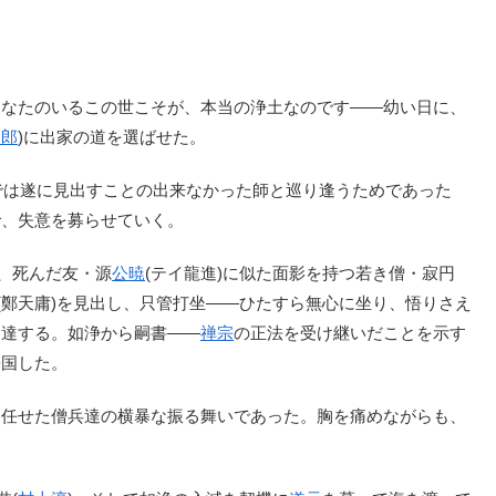
なたのいるこの世こそが、本当の浄土なのです――幼い日に、
太郎
)に出家の道を選ばせた。
では遂に見出すことの出来なかった師と巡り逢うためであった
で、失意を募らせていく。
や、死んだ友・源
公暁
(テイ龍進)に似た面影を持つ若き僧・寂円
(鄭天庸)を見出し、只管打坐――ひたすら無心に坐り、悟りさえ
到達する。如浄から嗣書――
禅宗
の正法を受け継いだことを示す
帰国した。
に任せた僧兵達の横暴な振る舞いであった。胸を痛めながらも、