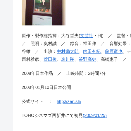
原作・製作総指揮：大谷哲夫(
文芸社
・刊) ／ 監督・
／ 照明：奥村誠 ／ 録音：福田伸 ／ 音響効果
谷雄 ／ 出演：
中村勘太郎
、
内田有紀
、
藤原竜也
、
西村雅彦、
菅田俊
、
哀川翔
、
笹野高史
、高橋惠子 ／
2008年日本作品 ／ 上映時間：2時間7分
2009年01月10日日本公開
公式サイト ：
http://zen.sh/
TOHOシネマズ西新井にて初見
(2009/01/29)