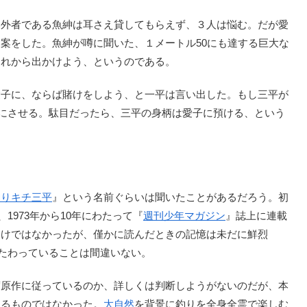
外者である魚紳は耳さえ貸してもらえず、３人は悩む。だが愛
案をした。魚紳が噂に聞いた、１メートル50にも達する巨大な
これから出かけよう、というのである。
子に、ならば賭けをしよう、と一平は言い出した。もし三平が
由にさせる。駄目だったら、三平の身柄は愛子に預ける、という
釣りキチ三平
』という名前ぐらいは聞いたことがあるだろう。初
1973年から10年にわたって『
週刊少年マガジン
』誌上に連載
わけではなかったが、僅かに読んだときの記憶は未だに鮮烈
横たわっていることは間違いない。
原作に従っているのか、詳しくは判断しようがないのだが、本
切るものではなかった。
大自然
を背景に釣りを全身全霊で楽しむ