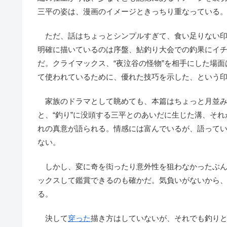
三平の姿は、漫画のイメージときっちり重なっている
ただ、話はちょっとシンプルすぎて、食い足りない印
明確に描いているのは序盤、鮎釣り大会での釣果にイ
だ。クライマックス、“夜泣谷の怪物”を相手にした場面
て使われているために、優れた技巧を示した、という
家族のドラマとして眺めても、本篇はちょっと月並みす
と、“釣り”に没頭する三平とのあいだに生じた溝、そ
れの真意が語られる。情感には富んでいるが、語って
ない。
しかし、変に奇を衒ったり意外性を狙わなかったぶん
ックスして鑑賞できるのも確かだ。気負いがないから
る。
決して
穿った
描き方はしていないが、それでも釣りと