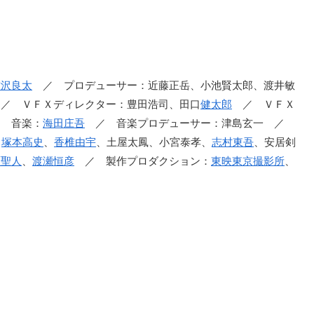
古沢良太
／ プロデューサー：近藤正岳、小池賢太郎、渡井敏
 ／ ＶＦＸディレクター：豊田浩司、田口
健太郎
／ ＶＦＸ
／ 音楽：
海田庄吾
／ 音楽プロデューサー：津島玄一 ／
、
塚本高史
、
香椎由宇
、土屋太鳳、小宮泰孝、
志村東吾
、安居剣
原聖人
、
渡瀬恒彦
／ 製作プロダクション：
東映東京撮影所
、