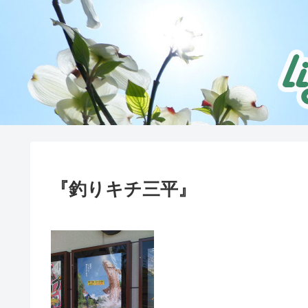
『釣りキチ三平』