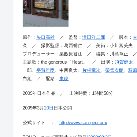
原作：
矢口高雄
／ 監督：
滝田洋二郎
／ 脚本：
久 ／ 撮影監督：葛西誉仁 ／ 美術：小川富美夫
プロデューサー：栗飯原君江 ／ 編集：川島章正 
主題歌：the generous『Heart』 ／ 出演：
須賀健太
一郎、
平賀雅臣
、中西良太、
片桐竜次
、
螢雪次朗
、
萩
白組 ／ 配給：
東映
2009年日本作品 ／ 上映時間：1時間58分
2009年3月
20日
日本公開
公式サイト ：
http://www.san-pei.com/