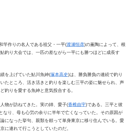
、和竿作りの名人である祖父・一平(
渡瀬恒彦
)の薫陶によって、根
た鮎釣り大会では、一匹の差ながら一平にも勝つほどに成長す
績を上げていた鮎川魚紳(
塚本高史
)は、勝負勝負の連続で釣り
ていたところ、活き活きと釣りを楽しむ三平の姿に魅せられ、声
えど釣りを愛する魚紳と意気投合する。
人物が訪ねてきた。実の姉、愛子(
香椎由宇
)である。三平と彼
明となり、母も心労の余りに半年で亡くなっていた。その原因が
口論になった挙句、親類を頼って単身東京に移り住んでいる。愛
東京に連れて行こうとしていたのだ。