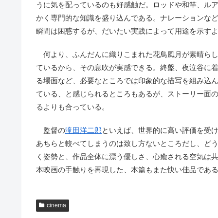
うに気を配っているのも好感触だ。ロッドや和竿、ル
かく専門的な知識を盛り込んである。ナレーションな
瞬間は困惑するが、だいたい実践によって用途を示す
何より、ふんだんに織りこまれた花鳥風月が素晴らし
ているから、その息吹が実感できる。終盤、夜泣谷に
る場面など、必要なところでは印象的な描写を組み込
ている、と感じられるところもあるが、ストーリー面
るよりも合っている。
監督の
滝田洋二郎
といえば、世界的に高い評価を受
あちらと較べてしまうのは致し方ないところだし、ど
く姿勢と、作品全体に漂う優しさ、心癒される空気は
本映画の手触りを再現した、本篇もまた快い佳品であ
cinema