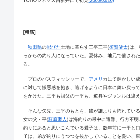
TOHOシネマズ西新井にて初見
(2009/03/26)
[粗筋]
秋田県
の
鄙びた
土地に暮らす三平三平(
須賀健太
)は
っからの釣り人になっていた。夏休み、地元で催され
る。
プロのバスフィッシャーで、
アメリ
カにて輝かしい成
に対して嫌悪感を抱き、逃げるように日本に舞い戻っ
をかけた。三平も祖父の一平も、道具やジャンルは違
そんな矢先、三平のもとを、彼が誰よりも怖れている
女の父・平(
萩原聖人
)は海釣りの最中に遭難、行方不
釣りにあると思いこんでいる愛子は、数年前に一平と
子は、弟が釣りにうつつを抜かしていることを憂い、