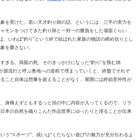
。
象を受けた。若い天才釣り師の話、というには、三平の実力を
チャモンをつけてきた釣り師と一対一の勝負をした場面ぐらい
は、いわば“釣り”という絆で結ばれた家族の物語の締め括りとし
印象を齎さない。
ぎる。両親の死、そのきっかけになった“釣り”を恨む姉
れが源流行と呼ぶ奥地への道程で埋まっていくと、終盤でそれぞ
いること自体は想像を超えることがなく、展開には終始意外性が
、身構えずともするっと頭の中に内容が入ってくるので、リラ
、日本の自然を織りこんだ作品世界にゆったりと浸ることが出来
いう“スポーツ”、或いは“くだらない遊び”の魅力が充分伝わるよ