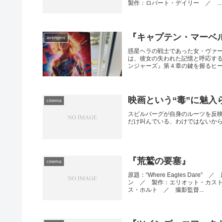
製作：ロバート・デイリー ／ ...
『キャプテン・マーベル
avengers
惑星ヘラの戦士であった女・ヴァ
は、彼女の失われた記憶と呼応す
ンジャーズ』第４章の鍵を握るヒ
映画という“毒”に魅入
cinema
スピルバーグが自身のルーツを反
だけ叫んでいる、わけではないか
『荒鷲の要塞』
cinema
原題：“Where Eagles D
ン ／ 製作：エリオット・カス
ス・ホルト ／ 撮影監督...