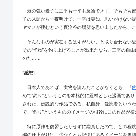
気の強い愛子に三平も一平も反論できず、そもそも部
子の来訪から一夜明けて、一平は突如、思いがけない提
ヤマメが棲むという夜泣谷の場所を思い出したから、
そんなものが実在するはずがない、と取り合わない愛
その“怪物”を釣り上げることが出来たなら、三平の自
のだ……
[感想]
日本人であれば、実物を読んだことがなくとも、『
めて“釣り”というものを本格的に題材とした漫画であり、
された、伝説的な作品である。私自身、愛読者という
で、“釣り”というもののイメージの根幹にこの作品が
特に原作を復習したりせずに鑑賞したので、どの程度
編の仕上がりは、少なくとも記憶にあるイメージを裏