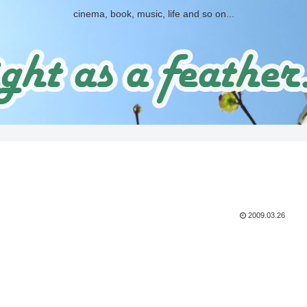
cinema, book, music, life and so on...
2009.03.26