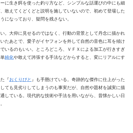
アーに生き餌を使った釣り方など、シンプルな話運びの中にも細
ど、敢えてくどくどと説明を施していないので、初めて登場した
ようになっており、疑問を残さない。
い。大仰に見せるのではなく、行動の背景として丹念に描かれ
着いたあとで、愛子がイヤフォンを外して自然の音色に耳を傾け
んでいるのもいい。ところどころ、ＶＦＸによる加工が行きすぎ
の単
純化
や敢えて誇張する手法などからすると、変にリアルにす
けた『
おくりびと
』も手懸けている。奇跡的な傑作に仕上がった
うしても見劣りしてしまうのも事実だが、自然や題材を誠実に描
共通している。現代的な技術や手法を用いながら、昔懐かしい日
る。