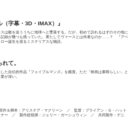
（字幕・3D・IMAX）』
ースは敵を追ううちに地球へと墜落する。だが、初めて訪れるはずのその地に
る記録が幾つも残っていた。果たしてヴァースとは何者なのか……？ 『アベ
ーロー誕生を巡るミステリアスな物語。
られて。
映した自伝的作品『フェイブルマンズ』を鑑賞。ただ「映画は素晴らしい」と
ら業が深い。
are” ／ 原作＆脚本：アリステア・マクリーン ／ 監督：ブライアン・Ｇ・ハット
トナー ／ 製作総指揮：ジェリー・ガーシュウィン ／ 共同製作：デニ