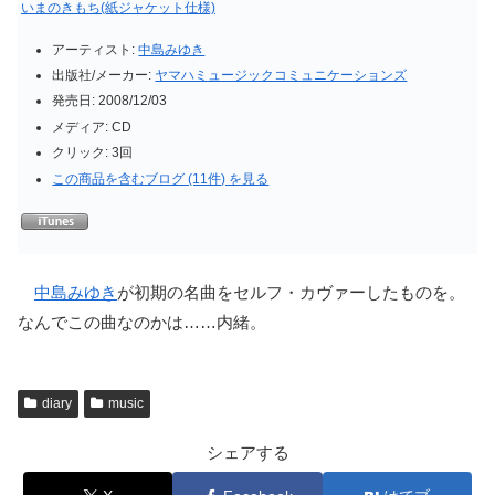
いまのきもち(紙ジャケット仕様)
アーティスト:
中島みゆき
出版社/メーカー:
ヤマハミュージックコミュニケーションズ
発売日:
2008/12/03
メディア:
CD
クリック
: 3回
この商品を含むブログ (11件) を見る
中島みゆき
が初期の名曲をセルフ・カヴァーしたものを。
なんでこの曲なのかは……内緒。
diary
music
シェアする