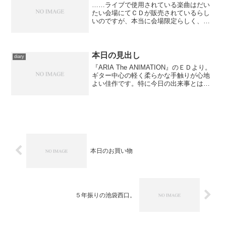
……ライブで使用されている楽曲はだい
たい会場にてＣＤが販売されているらし
いのですが、本当に会場限定らしく、オ
ンラインショップなどで入手する方法は
ないらしい。 かなりの数、ライブ映像
を漁ってきて、その清々しいまでのパク
りオマージュっぷりにかな...
本日の見出し
diary
『ARIA The ANIMATION』のＥＤより。
ギター中心の軽く柔らかな手触りが心地
よい佳作です。特に今日の出来事とはな
んの関係もないんですが、まだ見出しに
引いてなかったので。ていうかＢＧＭも
使わずに読書したり感想書き続けたりだ
ったので...
本日のお買い物
５年振りの池袋西口。