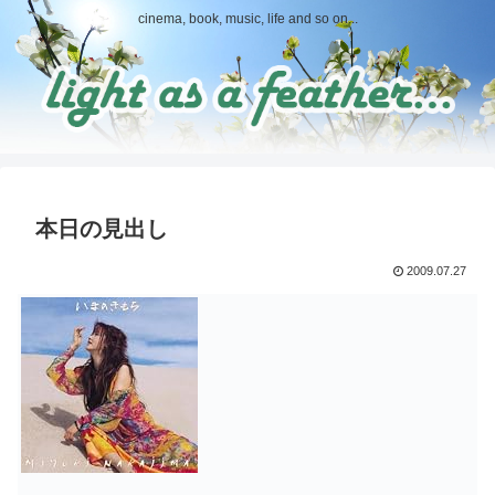
cinema, book, music, life and so on...
本日の見出し
2009.07.27