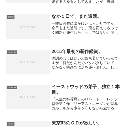
爆するのを旨としてきましたが、来週ま
でに色々とネタを仕込まねばならないが
全部買っていたらえらい出費になりそう
なので、部分的に意趣を曲げることにし
なか１日で、また通院。
diary
ました。 かなり最近まで...
一昨日診察に出かけたばっかりですが、
今日もまた通院です。薬を変えてさっそ
く問題が発生した、わけではない。病状
の関係から、普段の通院では、いちどの
検査でふたつの科を受診しているのです
が、一方の担当医が24日には都合がつか
ず、やむなく２日遅れで...
2015年最初の新作鑑賞。
cinema
体調のほうはだいぶ落ち着いているんで
すが、何だかんだでバタバタしていて、
なかなか映画館に足を運べません。しか
し、年末にも触れたように、これは絶対
に押さえねば、と思っていた作品をまだ
鑑賞していなかったり、そして金曜日か
らはふたたび封切りが始ま...
イーストウッドの弟子、独立１本
cinema
目。
『人生の特等席』のロバート・ロレンツ
監督第２作、リーアム・ニーソンが麻薬
カルテルから少年を守りながら旅する
『マークスマン』を鑑賞……イーストウ
ッド監督作、って言ってもおかしくない
よね。
東京03のＣＤが欲しい。
diary