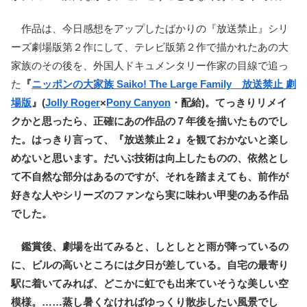
作品は、今日感想をアップしたばかりの『放送禁止』シリ
ーズ劇場版第２作にして、テレビ版第２作で描かれたあの大
家族のその後を、外国人ドキュメンタリー作家の目線で追っ
た
『
ニッポンの大家族 Saiko! The Large Family 放送禁止 劇
場版
』(
Jolly Roger
×
Pony Canyon
・配給)。てっきりリメイ
クかと思ったら、正確にあの作品の７年後を描いたものでし
た。はっきり言って、『放送禁止２』を観ておかないと楽し
めないと思います。だいぶ技術は向上したものの、依然とし
て不自然な部分はあるのですが、それを踏まえても、前作が
好きな人やシリーズのファンなら実に味わい甲斐のある作品
でした。
鑑賞後、劇場を出てみると、しとしとと雨が降っているの
に、ビルの高いところには夕日が差している。自宅の最寄り
駅に着いてみれば、どこかに虹でも出来ていそうな美しい空
模様。……蒸し暑くなければゆっくり散歩したい風景でし