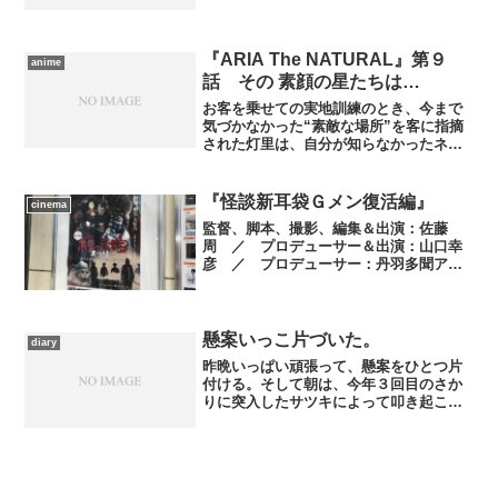
う仕組みになっていたのかは解りません
が、とりあえず私のいただいたものには
猫谷海羽を演じた後藤邑子さんのサイン
が書かれていました...
『ARIA The NATURAL』第９
anime
話 その 素顔の星たちは…
お客を乗せての実地訓練のとき、今まで
気づかなかった“素敵な場所”を客に指摘
された灯里は、自分が知らなかったネ
オ・ヴェネツィアの“素敵な場所”を見つ
けようと、藍華・アリスに案内してもら
う。たくさん覚えた代わりに、自分の場
『怪談新耳袋Ｇメン復活編』
cinema
所は見つけられなかった...
監督、脚本、撮影、編集＆出演：佐藤
周 ／ プロデューサー＆出演：山口幸
彦 ／ プロデューサー：丹羽多聞アン
ドリウ ／ ラインプロデューサー＆出
演：後藤剛 ／ 撮影、編集＆出演：谷
口恒平 ／ 音楽：スキャット後藤
／ 主題歌：MCビキニ a....
懸案いっこ片づいた。
diary
昨晩いっぱい頑張って、懸案をひとつ片
付ける。そして朝は、今年３回目のさか
りに突入したサツキによって叩き起こさ
れる……ここ数日同じパターンだと解っ
ていたのに、また嵌ってしまっ
た……。 午後からお出かけの予定があ
り、そのための書き物を片付けねば...