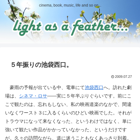
cinema, book, music, life and so on...
５年振りの池袋西口。
2009.07.27
豪雨の予報が出ている中、電車にて
池袋西口
へ。訪れた劇
場は、
シネマ・ロサ
――実に５年半ぶりぐらいです。前にこ
こで観たのは、忘れもしない、私の映画道楽のなかで、間違
いなくワースト３に入るくらいのひどい映画でした。それが
トラウマになって来なくなった、というわけではなく、単に
強いて観たい作品がかかっていなかった、というだけです
が。久々の訪問ながら、道に迷うこともなくあっさり到着。