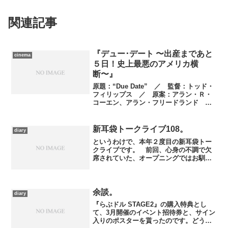
関連記事
『デュー･デート 〜出産まであと
cinema
５日！史上最悪のアメリカ横
断〜』
原題：“Due Date” ／ 監督：トッド・
フィリップス ／ 原案：アラン・Ｒ・
コーエン、アラン・フリードランド
／ 脚本：トッド・フィリップス、アラ
ン・Ｒ・コーエン、アラン・フリードラ
ンド、アダム・スティキエル ／ 製
新耳袋トークライブ108。
diary
作：トッド・フィリ...
というわけで、本年２度目の新耳袋トー
クライブです。 前回、心身の不調で欠
席されていた、オープニングではお馴染
みのあの方は、どうやら復活しつつある
ようですが、復活しすぎてとんでもない
ことをやっているために今回も欠席。次
回はどーしても話したいこ...
余談。
diary
『らぶドル STAGE2』の購入特典とし
て、3月開催のイベント招待券と、サイン
入りのポスターを貰ったのです。どうい