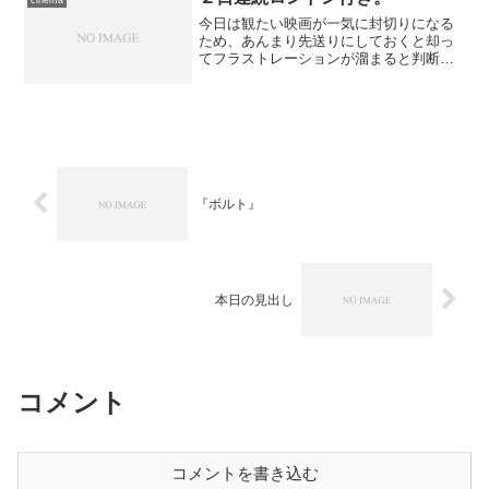
今日は観たい映画が一気に封切りになる
ため、あんまり先送りにしておくと却っ
てフラストレーションが溜まると判断、
しばらく前からハシゴする計画を練って
いましたが、その過程で昨晩のイベント
上映を発見したため、うちの１本である
『28週後...』はそち...
『ボルト』
本日の見出し
コメント
コメントを書き込む