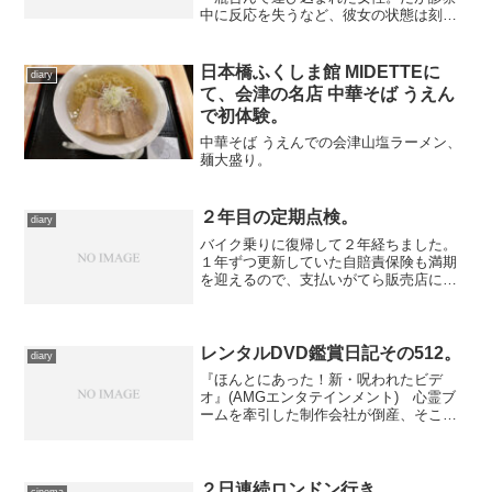
中に反応を失うなど、彼女の状態は刻一
刻と悪化していく。そんな中、キャメロ
ン医師がフォアマン医師に論文のテーマ
を借用されたことに立腹、ふたりの関係
日本橋ふくしま館 MIDETTEに
diary
も悪化の一途を辿り、治...
て、会津の名店 中華そば うえん
で初体験。
中華そば うえんでの会津山塩ラーメン、
麺大盛り。
２年目の定期点検。
diary
バイク乗りに復帰して２年経ちました。
１年ずつ更新していた自賠責保険も満期
を迎えるので、支払いがてら販売店に出
向き、ついでにオイルやチェーンなどを
ざっと点検してもらいました。 ……そ
れにつけても、今日は暑い。朝、バイク
で出るとき、「今日は半袖...
レンタルDVD鑑賞日記その512。
diary
『ほんとにあった！新・呪われたビデ
オ』(AMGエンタテインメント) 心霊ブ
ームを牽引した制作会社が倒産、そこの
社長が密かに集めていたいわくつきの映
像をかつてのスタッフが編集し公開、と
あるんですが、そのメインが『ほん呪』
出身の坂本一雪と福田陽...
２日連続ロンドン行き。
cinema