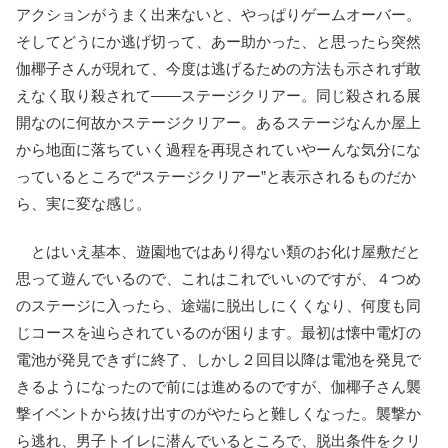
アクションがうまく出来ないと、やっぱりゲームオーバー。
そしてどうにか逃げ切って、あー助かった、と思ったら突然
伽椰子さんが現れて、今度は逃げるための方法も示されず敢
えなく取り殺されて――ステージクリアー。同じ殺される展
開なのに何故かステージクリアー。あるステージなんか屋上
から地面に落ちていく過程を再現されていやーんな気分にな
っているところで“ステージクリアー”と表示されるものだか
ら、実に変な感じ。
とはいえ基本、遊園地ではあり得ない類のお化け屋敷だと
思って遊んでいるので、これはこれでいいのですが、４つめ
のステージに入ったら、途端に脱出しにくくなり、何度も同
じコースを辿らされているのが困ります。最初は懐中電灯の
電池が発見できずに終了、しかし２回目以降は電池を発見で
きるようになったので前には進めるのですが、伽椰子さん襲
撃イベントから抜け出すのがやたらと難しくなった。襲撃か
ら逃れ、男子トイレに潜んでいるところで、脱出条件をクリ