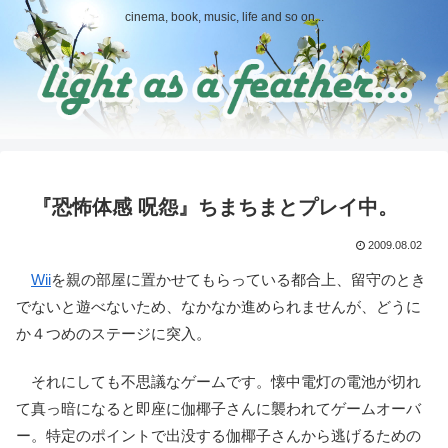
cinema, book, music, life and so on...
『恐怖体感 呪怨』ちまちまとプレイ中。
2009.08.02
Wii
を親の部屋に置かせてもらっている都合上、留守のとき
でないと遊べないため、なかなか進められませんが、どうに
か４つめのステージに突入。
それにしても不思議なゲームです。懐中電灯の電池が切れ
て真っ暗になると即座に伽椰子さんに襲われてゲームオーバ
ー。特定のポイントで出没する伽椰子さんから逃げるための