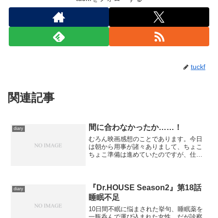
tuckf
関連記事
間に合わなかったか……！
diary
むろん映画感想のことであります。今日
は朝から用事が諸々ありまして、ちょこ
ちょこ準備は進めていたのですが、仕上
がる直前で風呂に入ったりしたら、日付
を跨いでしまいました。しょーがないの
で、いま書き上げた奴は明日の更新に廻
します。明日もちょっとバ...
『Dr.HOUSE Season2』第18話
diary
睡眠不足
10日間不眠に悩まされた挙句、睡眠薬を
一瓶呑んで運び込まれた女性。だが診察