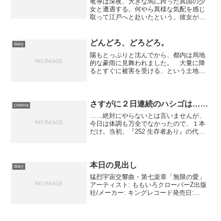
竜導は深夜、大きな馬に跨った異国の少
女と遭遇する。何やら異様な気配を感じ
取って江戸へと赴いたという。彼女が見
世物小屋とともに訪れたころから、周囲
ではかどわかしが相次いでいる。果たし
て彼女は、妖夷と関係があるの
どんどろ、どろどろ。
diary
か……？ 今回は妖夷の存在よりも...
陽もとっぷりと沈んでから、都内は局地
的な豪雨に見舞われました。 大量に降
るとすぐに被害を受ける、という土地も
あるはずですが、我が家は立地的にほぼ
心配はない。なので、雨が騒々しいな、
ぐらいでどっしりと構えていられるので
すが――雷はそうはいかな...
さすがに２日連続のハシゴは……
cinema
……絶対にやらないとは言いませんが、
今日は体調も万全でなかったので、１本
だけ。当初、『252 生存者あり』の代わ
りに観るつもりだった作品を拾いに午後
から豊洲へ……行く途中で、秋葉原の火
災が原因の渋滞に巻き込まれてしまっ
て、現地入りがやたらギ...
本日の見出し
diary
猛烈宇宙交響曲・第七楽章「無限の愛」
アーティスト: ももいろクローバーZ出版
社/メーカー: キングレコード発売日:
2012/03/07メディア: CD購入: 3人 クリッ
ク: 260回この商品を含むブログ (66件) を
見る 感想を書いた...