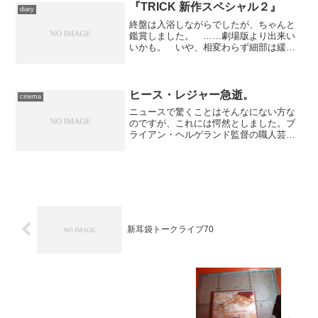
『TRICK 新作スペシャル２』
diary
終盤は入浴しながらでしたが、ちゃんと
鑑賞しました。 ……劇場版より出来い
いかも。 いや、相変わらず細部は緩い
し、規模は劇場版のほうが上ですが、ミ
ステリとしての面白さはこっちのほうが
優れていると思います。犯人は解りきっ
ていてもなかなか判明しな...
ヒース・レジャー急逝。
cinema
ニュースで驚くことはそんなにない方な
のですが、これには愕然としました。ブ
ライアン・ヘルゲランド監督の職人芸２
作品『ロック・ユー！』『悪霊喰』、ア
ン・リー監督がアカデミー賞を獲得した
『ブロークバック・マウンテン』、痛切
なラヴ・ストーリー『キャ...
新耳袋トークライブ70