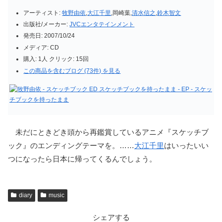
アーティスト:
牧野由依
,
大江千里
,岡崎葉,
清水信之
,
鈴木智文
出版社/メーカー:
JVCエンタテインメント
発売日:
2007/10/24
メディア:
CD
購入
: 1人
クリック
: 15回
この商品を含むブログ (73件) を見る
未だにときどき頭から再鑑賞しているアニメ『スケッチブ
ック』のエンディングテーマを。……
大江千里
はいったいい
つになったら日本に帰ってくるんでしょう。
diary
music
シェアする