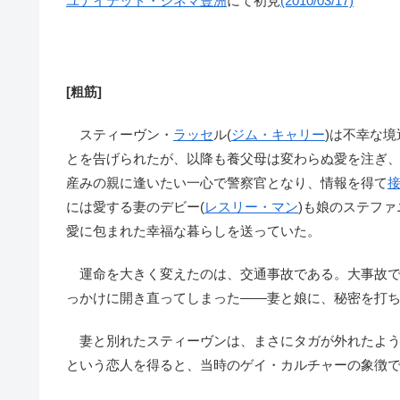
ユナイテッド・シネマ
豊洲
にて初見
(2010/03/17)
[粗筋]
スティーヴン・
ラッセ
ル(
ジム・キャリー
)は不幸な
とを告げられたが、以降も養父母は変わらぬ愛を注ぎ
産みの親に逢いたい一心で警察官となり、情報を得て
には愛する妻のデビー(
レスリー・マン
)も娘のステフ
愛に包まれた幸福な暮らしを送っていた。
運命を大きく変えたのは、交通事故である。大事故で
っかけに開き直ってしまった――妻と娘に、秘密を打
妻と別れたスティーヴンは、まさにタガが外れたよう
という恋人を得ると、当時のゲイ・カルチャーの象徴