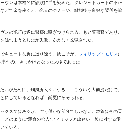
ーヴンは本格的に詐欺に手を染めた。クレジットカードの不正
引などで金を稼ぐと、恋人のジミーや、離婚後も良好な関係を築
ヴンの犯行は遂に警察に嗅ぎつけられる。もと警察官であり、
苦を逃れようとしたが失敗、あえなく投獄された。
でキュートな男に巡り逢う。彼こそが、
フィリップ・モリス
(
ユ
大事件の、きっかけとなった人物であった……
たいがために、刑務所入りになる――こういう大前提だけで、
もとにしているとなれば、尚更にそそられる。
ックスではあるが、ごく僅かな部分でしかない。本篇はその天
、どのように“運命の恋人”フィリップと出逢い、彼に対する愛
描いている。