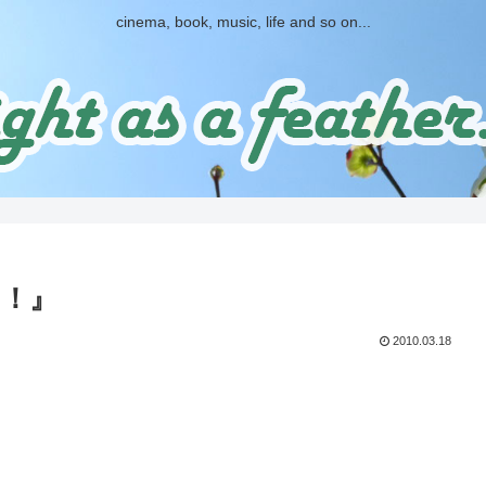
cinema, book, music, life and so on...
！』
2010.03.18