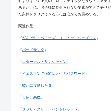
れよりはごく上質の、ロマンティックなラヴ・コメデ
あるだけに、お子様に見せられない要素がてんこ盛り
た条件をクリアできる方には心からお薦めする。
関連作品：
『
がんばれ！ベアーズ ＜ニュー・シーズン＞
』
『
バッドサンタ
』
『
エターナル・サンシャイン
』
『
イエスマン “YES”は人生のパスワード
』
『
彼が二度愛したＳ
』
『
天使と悪魔
』
『
３００＜スリー・ハンドレッド＞
』