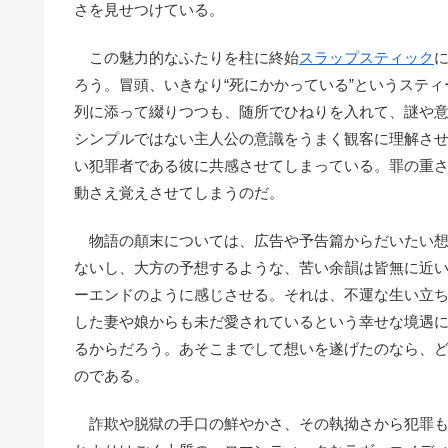
さを見せつけている。
この魅力的なふたりを柱に終始
スラップスティック
ろう。冒頭、いきなり“死にかかっている”というスティ
列に添って綴りつつも、随所でひねりを入れて、謎や
シンプルではない主人公の意識をうまく観客に理解さ
い犯罪者である彼に共感させてしまっている。罪の重
動さえ覚えさせてしまうのだ。
物語の顛末については、広告や予告篇からだいたい想
ないし、大方の予想するような、苦い余韻は皆無に近
ーエンドのように感じさせる。それは、不運な生い立
した妻や娘からも未だ愛されているという幸せな境遇
るからだろう。あそこまでして想いを遂げたのなら、
のである。
詐欺や脱獄の手口の鮮やかさ、その執拗さから犯罪も