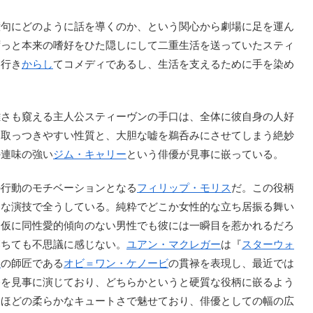
句にどのように話を導くのか、という関心から劇場に足を運ん
ずっと本来の嗜好をひた隠しにして二重生活を送っていたスティ
り行き
からし
てコメディであるし、生活を支えるために手を染め
さも窺える主人公スティーヴンの手口は、全体に彼自身の人好
く取っつきやすい性質と、大胆な嘘を鵜呑みにさせてしまう絶妙
外連味の強い
ジム・キャリー
という俳優が見事に嵌っている。
行動のモチベーションとなる
フィリップ・モリス
だ。この役柄
うな演技で全うしている。純粋でどこか女性的な立ち居振る舞い
、仮に同性愛的傾向のない男性でも彼には一瞬目を惹かれるだろ
落ちても不思議に感じない。
ユアン・マクレガー
は『
スターウォ
ー
の師匠である
オビ＝ワン・ケノービ
の貫禄を表現し、最近では
祭を見事に演じており、どちらかというと硬質な役柄に嵌るよう
るほどの柔らかなキュートさで魅せており、俳優としての幅の広