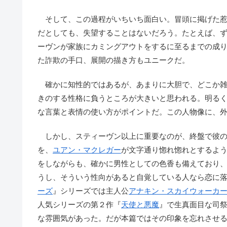
そして、この過程がいちいち面白い。冒頭に掲げた惹
だとしても、失望することはないだろう。たとえば、
ーヴンが家族にカミングアウトをするに至るまでの成
た詐欺の手口、展開の描き方もユニークだ。
確かに知性的ではあるが、あまりに大胆で、どこか雑
きのする性格に負うところが大きいと思われる。明る
な言葉と表情の使い方がポイントだ。この人物像に、
しかし、スティーヴン以上に重要なのが、終盤で彼の
を、
ユアン・マクレガー
が文字通り惚れ惚れとするよ
をしながらも、確かに男性としての色香も備えており
うし、そういう性向があると自覚している人なら恋に
ーズ
』シリーズでは主人公
アナキン・スカイウォーカ
人気シリーズの第２作『
天使と悪魔
』で生真面目な司
な雰囲気があった。だが本篇ではその印象を忘れさせ