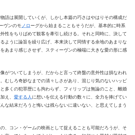
に物語は展開していくが、しかし本篇の巧さはやはりその構成だ
ーヴンのモ
ノロ
ーグから始まることもそうだが、基本的に時系
意外性をちりばめて観客を牽引し続ける。それと同時に、決して
せるように論旨を繰り広げ、本来決して同情する余地のあまりな
さをあまり感じさせず、スティーヴンの極端に大きな愛の形に感
像がついてしまうが、だからと言って終盤の意外性は損なわれ
い。むしろ奇妙なまでの清々しさがあり、混じり気のないハッピ
ちと多くの犯罪歴にも拘わらず、フィリップは無論のこと、離婚
に加え、
愛する人
に想いを伝える行動の数々に、全力を捧げてい
どんな結末だろうと悔いは残らないに違いない、と思えてしまう
の、コン・ゲームの映画として捉えることも可能だろうが、そ