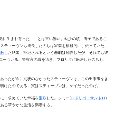
境遇に生まれ育った――とは言い難い。幼少の頃、養子であるこ
、スティーヴンも成長したのちは家業を積極的に手伝っていた。
接触
した結果、拒絶されるという悲劇は経験したが、それでも彼
ァニーもいる。警察官の職を退き、フロリダに転居したのちも、
あったが命に別状のなかったスティーヴンは、この出来事をき
ち明けたのである。実はスティーヴンは、ゲイだったのだ。
に、求めていた幸福を
謳歌
した。ジミー(
ロドリゴ・サントロ
)
である華やかな生活を満喫する。