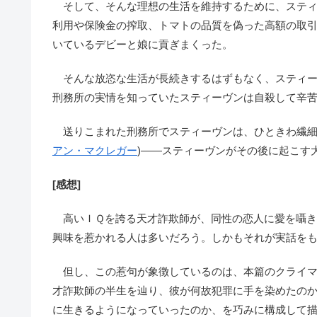
そして、そんな理想の生活を維持するために、スティ
利用や保険金の搾取、トマトの品質を偽った高額の取
いているデビーと娘に貢ぎまくった。
そんな放恣な生活が長続きするはずもなく、スティー
刑務所の実情を知っていたスティーヴンは自殺して辛
送りこまれた刑務所でスティーヴンは、ひときわ繊細
アン・マクレガー
)――スティーヴンがその後に起こす
[感想]
高いＩＱを誇る天才詐欺師が、同性の恋人に愛を囁き
興味を惹かれる人は多いだろう。しかもそれが実話を
但し、この惹句が象徴しているのは、本篇のクライマ
才詐欺師の半生を辿り、彼が何故犯罪に手を染めたのか
に生きるようになっていったのか、を巧みに構成して