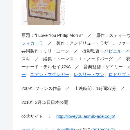
原題：“I Love You Phillip Morris” ／ 原
フィカーラ
／ 製作：アンドリュー・ラザー、ファー
共同製作：ミリ・ユーン ／ 撮影監督：
ハビエル・
スキ ／ 編集：トーマス・Ｊ・ノードバーグ ／ 
ーナード・テルセイ,CSA ／ 音楽監修：ゲイリー・
ー
、
ユアン・マクレガー
、
レスリー・マン
、
ロドリゴ
2009年フランス作品 ／ 上映時間：1時間37分 ／
2010年3月13日日本公開
公式サイト ：
http://iloveyou.asmik-ace.co.jp/