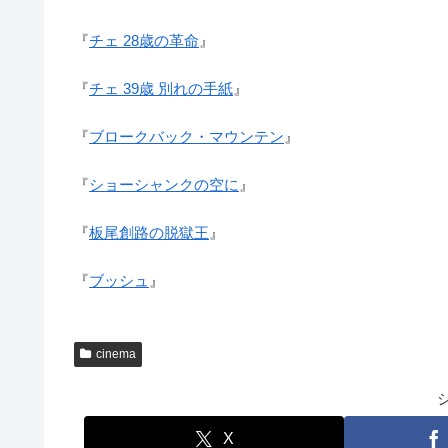
『
チェ 28歳の革命
』
『
チェ 39歳 別れの手紙
』
『
ブロークバック・マウンテン
』
『
ショーシャンクの空に
』
『
板尾創路の脱獄王
』
『
ブッシュ
』
cinema
X