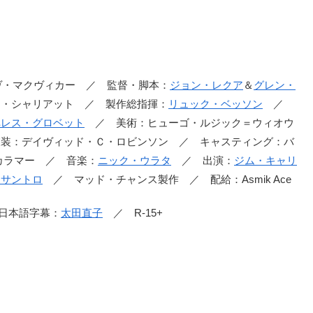
作：スティーヴ・マクヴィカー ／ 監督・脚本：
ジョン・レクア
＆
グレン・
・シャリアット ／ 製作総指揮：
リュック・ベッソン
／
ペレス・グロベット
／ 美術：ヒューゴ・ルジック＝ウィオウ
衣装：デイヴィッド・Ｃ・ロビンソン ／ キャスティング：バ
カラマー ／ 音楽：
ニック・ウラタ
／ 出演：
ジム・キャリ
・サントロ
／ マッド・チャンス製作 ／ 配給：Asmik Ace
 日本語字幕：
太田直子
／ R-15+