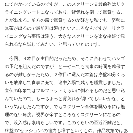
にてかかっているのですが、このスクリーン９最前列はリク
ライニングシートになっており、背凭れを倒して鑑賞するこ
とが出来る。前方の席で鑑賞するのが好きな私でも、姿勢に
無茶が出るので最前列は避けたいところなんですが、リクラ
イニングなら事情は違う。大きなスクリーンを楽な格好で観
られるなら試してみたい、と思っていたのです。
今回、３本目が主目的だったため、そこに合わせてハシゴ
の予定を組んだのですが、どーやっても食事の時間を確保す
るのが難しかったため、２作目に選んだ本篇は序盤30分くら
いを放棄して食事に充て、途中入場で残りを鑑賞しました。
宣伝の印象ではフルフラットくらいに倒れるものだと思い込
んでいたので、もーちょっと背凭れが傾いてもいいかな、と
いう気はしたんですが、でもスクリーン全体を眺めるには無
理のない角度。視界が余すところなくスクリーンになるの
で、没入感は素晴らしいです。このくらいの至近距離だと、
終盤の“セッション”の迫力も増すというもの。作品次第ではあ