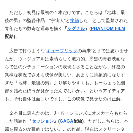
ただし、初見は最初の１本だけです。こちらは『地球、最
後の男』の監督作品、“宇宙人”と
接触
した、として監禁された
青年たちの数奇な運命を描く
『
シグナル
』(
PHANTOM FILM
配給)
。
広告で打つような“
キューブリック
の再来”とまでは思いませ
んが、ヴィジュアルは素晴らしく魅力的。序盤の青春映画な
らではのシチュエーションの表現もさることながら、終盤の
異様な状況でさえも映像が美しい。あまりに抽象的になりす
ぎた『地球、最後の男』より解りやすくも、もーちょっと細
部を詰めたほうが良かったんでないかい、というアイディア
も、それ自体は面白いですし、この映像で見せたのは正解。
２本目に選んだのは、J・Ｋ・シモンズにオスカーをもたら
した話題作
『
セッション
』(
GAGA
配給)
。ただしこちらは、本
篇を観るのが目的ではない。この作品、現在はスクリーン９