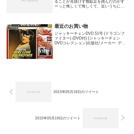
ることが見抜けず無駄足を踏んだのがず
ーっと悔しくて悔しくて、近いうちに行
きつけの蕎麦屋で食事するんだ！ と身
構えていました。しかし、そういうとき
に限って、近くの映画館のプログラムは
午前中に観たい作品がなか...
最近のお買い物
cinema
ジャッキーチェンDVD 51号 (ドラゴンフ
ァイター) (DVD付) (ジャッキーチェン
DVDコレクション)出版社/メーカー: デア
ゴスティーニ・ジャパン発売日:
2016/02/02メディア: 雑誌この商品を含む
ブログ (1件) を見る『...
2015年05月18日のツイート
2015年05月19日のツイート