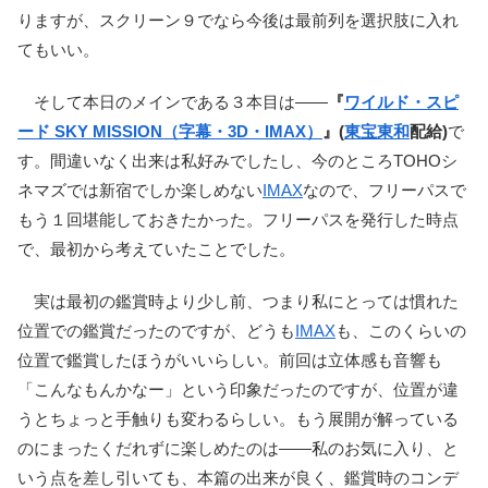
りますが、スクリーン９でなら今後は最前列を選択肢に入れ
てもいい。
そして本日のメインである３本目は――
『
ワイルド・スピ
ード SKY MISSION（字幕・3D・IMAX）
』(
東宝東和
配給)
で
す。間違いなく出来は私好みでしたし、今のところTOHOシ
ネマズでは新宿でしか楽しめない
IMAX
なので、フリーパスで
もう１回堪能しておきたかった。フリーパスを発行した時点
で、最初から考えていたことでした。
実は最初の鑑賞時より少し前、つまり私にとっては慣れた
位置での鑑賞だったのですが、どうも
IMAX
も、このくらいの
位置で鑑賞したほうがいいらしい。前回は立体感も音響も
「こんなもんかなー」という印象だったのですが、位置が違
うとちょっと手触りも変わるらしい。もう展開が解っている
のにまったくだれずに楽しめたのは――私のお気に入り、と
いう点を差し引いても、本篇の出来が良く、鑑賞時のコンデ