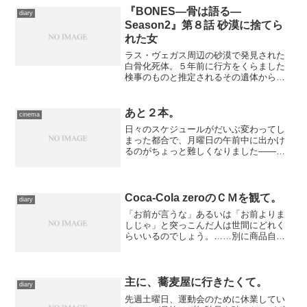
ぎ取った鮎川もついてくる...
『BONES―骨は語る―
diary
Season2』第８話 砂漠に捨てら
れた女
ラス・ヴェガス周辺の砂漠で発見された
白骨化死体。５年前に行方をくらました
検事のものと推定されるその遺体からほ
ど近くには、真新しい女性の屍体も転が
っていた。ギャンブル絡みの犯行が疑わ
れるが、殺害された状況が特定できな
あと２本。
cinema
い。様々な事実から、女性の...
日々のスケジュールがだいぶ変わってし
まった都合で、月曜日の午前中に出かけ
るのがちょっと難しくなりました――い
や、調整すりゃ多少は無理は利くんです
が、これまでのように、月曜日に午前十
時の映画祭を観に行くために日本橋に足
を運ぶのはちょっと難しい...
Coca-Cola zeroのＣＭを観て。
diary
「お前が言うな」あるいは「お前よりま
しじゃ」と突っこんだ人は世間にどれく
らいいるのでしょう。……別に商品自体
は嫌いじゃないが、あれを“本物”と言って
憚らない神経はよく解らない……
主に、蕎麦屋に行きたくて。
diary
先週土曜日、運動会のために休業してい