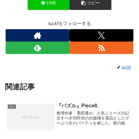
LINE
コピー
tuckfをフォローする
tuckf
関連記事
『パズル』Piece8.
diary
推理作家・墨田透が、人気シリーズの記
念すべき50作目の出版権を賞品としたゲ
ームつきのパーティを催した。彼の秘
書・庵藤椿が何者かに襲われているとこ
ろを救出した三人組は彼女によってパー
ティに誘われ、例によって金の気配を嗅