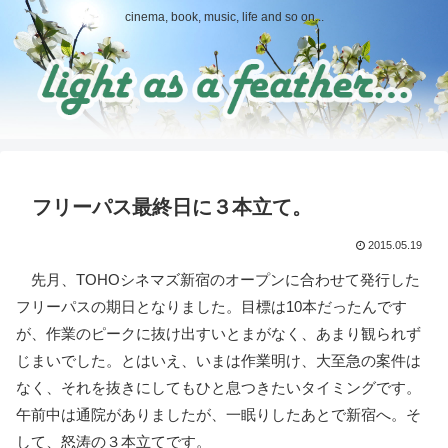
cinema, book, music, life and so on...
フリーパス最終日に３本立て。
2015.05.19
先月、TOHOシネマズ新宿のオープンに合わせて発行した
フリーパスの期日となりました。目標は10本だったんです
が、作業のピークに抜け出すいとまがなく、あまり観られず
じまいでした。とはいえ、いまは作業明け、大至急の案件は
なく、それを抜きにしてもひと息つきたいタイミングです。
午前中は通院がありましたが、一眠りしたあとで新宿へ。そ
して、怒涛の３本立てです。