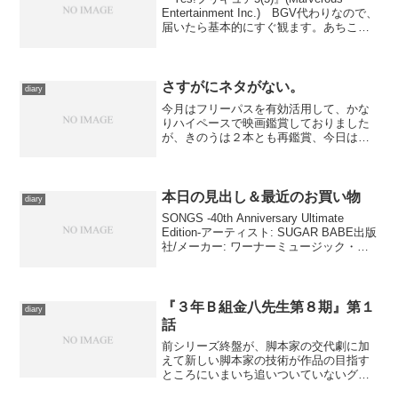
Entertainment Inc.) BGV代わりなので、
届いたら基本的にすぐ観ます。あちこち
の運動部で助っ人をしていたりんが遂に
部活を決める第13話、部費を求めて群が
る生徒たちを前にか...
さすがにネタがない。
diary
今月はフリーパスを有効活用して、かな
りハイペースで映画鑑賞しておりました
が、きのうは２本とも再鑑賞、今日は今
日で用事があるため映画を観る余裕がな
く、借りたDVDにも手をつけられず、で
新たなネタは仕込めませんでした。明日
には何か仕込める……は...
本日の見出し＆最近のお買い物
diary
SONGS -40th Anniversary Ultimate
Edition-アーティスト: SUGAR BABE出版
社/メーカー: ワーナーミュージック・ジ
ャパン発売日: 2015/08/05メディア: CDこ
の商品を含むブログ (2...
『３年Ｂ組金八先生第８期』第１
diary
話
前シリーズ終盤が、脚本家の交代劇に加
えて新しい脚本家の技術が作品の目指す
ところにいまいち追いついていないグダ
グダになってしまったので、二代目脚本