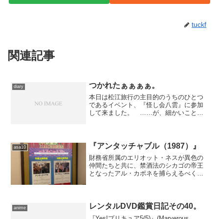
tuckf
関連記事
つかれたぁぁぁぁ。
diary
本日は松江旅行の主目的のうちのひとつ
であるイベント、『怪し会八雲』に参加
して来ました。 ……が、細かいことは
また後日。疲れ果てて寝落ちする寸前な
ので……。
『アンタッチャブル（1987）』
asa10
財務省所属のエリオット・ネスが異色の
仲間たちと共に、禁酒法のシカゴの帝王
となったアル・カポネを捕らえるべく、
手段を問わない戦いに挑む。人気テレビ
ドラマを、ブライアン・デ・パルマ監
督、ケヴィン・コスナー＆ショーン・コ
ネリーがリメイク。
レンタルDVD鑑賞日記その40。
anime
『Yes!プリキュア5(5)』(Marverous