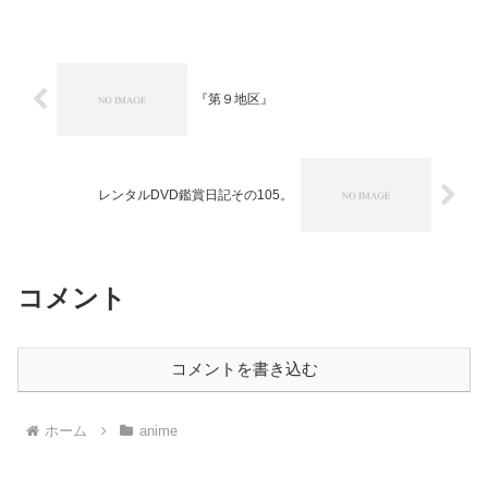
家が引き継いでの新シリーズにもいまい
ち期待は持てなかったのですが、これま
で支持してきた作品でもあ...
『第９地区』
レンタルDVD鑑賞日記その105。
コメント
コメントを書き込む
ホーム
anime