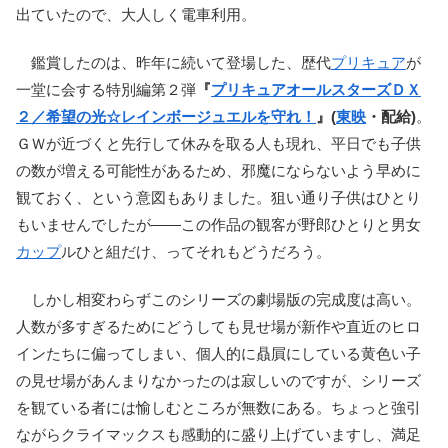
出ていたので、大人しく電車利用。
鑑賞したのは、昨年に続いて登場した、歴代
プリキュア
が
一堂に会する特別編第２弾
『
プリキュアオールスターズＤＸ
２／希望の光☆レインボージュエルを守れ！
』(
東映
・配給)
。
ＧＷが近づくと先行して休みを取る人も現れ、平日でも子供
の数が増える可能性があるため、邪魔にならないよう早めに
観ておく、という意図もありました。狙い通り子供はひとり
もいませんでしたが――この作品の観客が野郎ひとりと男女
カップ
ルひと組だけ、ってそれもどうだろう。
しかし相変わらずこのシリーズの劇場版の完成度は高い。
人数が多すぎるためにどうしても見せ場が新作や直近のヒロ
インたちに偏ってしまい、個人的に贔屓にしている黄色い子
の見せ場があんまりなかったのは寂しいのですが、シリーズ
を観ている者には愉しむところが無数にある。ちょっと強引
ながらクライマックスも感動的に盛り上げていますし、満足