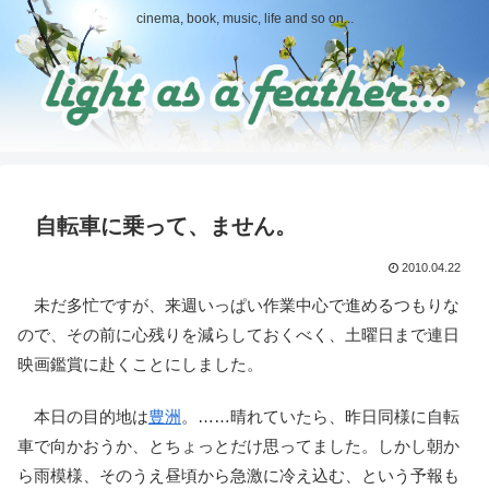
cinema, book, music, life and so on...
自転車に乗って、ません。
2010.04.22
未だ多忙ですが、来週いっぱい作業中心で進めるつもりな
ので、その前に心残りを減らしておくべく、土曜日まで連日
映画鑑賞に赴くことにしました。
本日の目的地は
豊洲
。……晴れていたら、昨日同様に自転
車で向かおうか、とちょっとだけ思ってました。しかし朝か
ら雨模様、そのうえ昼頃から急激に冷え込む、という予報も