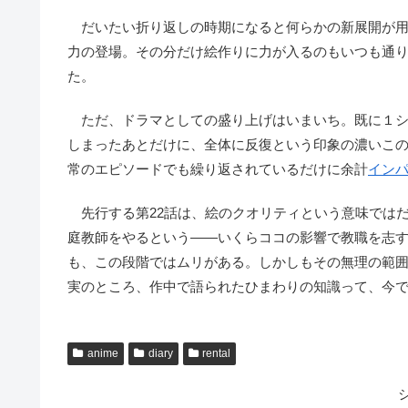
だいたい折り返しの時期になると何らかの新展開が用
力の登場。その分だけ絵作りに力が入るのもいつも通
た。
ただ、ドラマとしての盛り上げはいまいち。既に１シ
しまったあとだけに、全体に反復という印象の濃いこ
常のエピソードでも繰り返されているだけに余計
イン
先行する第22話は、絵のクオリティという意味では
庭教師をやるという――いくらココの影響で教職を志
も、この段階ではムリがある。しかしもその無理の範
実のところ、作中で語られたひまわりの知識って、今
anime
diary
rental