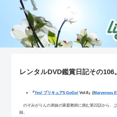
レンタルDVD鑑賞日記その106
『
Yes! プリキュア5 GoGo!
Vol.8』(
Marverous En
のぞみがりんの弟妹の家庭教師に挑む第22話から、
録。