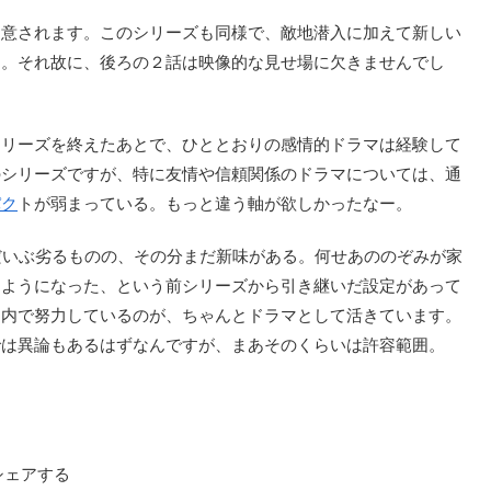
意されます。このシリーズも同様で、敵地潜入に加えて新しい
り。それ故に、後ろの２話は映像的な見せ場に欠きませんでし
リーズを終えたあとで、ひととおりの感情的ドラマは経験して
のシリーズですが、特に友情や信頼関係のドラマについては、通
パク
トが弱まっている。もっと違う軸が欲しかったなー。
だいぶ劣るものの、その分まだ新味がある。何せあののぞみが家
すようになった、という前シリーズから引き継いだ設定があって
囲内で努力しているのが、ちゃんとドラマとして活きています。
では異論もあるはずなんですが、まあそのくらいは許容範囲。
シェアする