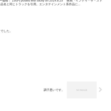
価格： 150円 posted with sticky on 2014.8.25 映画『イントゥ・ザ・スト
品名と同じトラックを引用。エンタテインメント系作品に...
日でした。
調子悪いです。