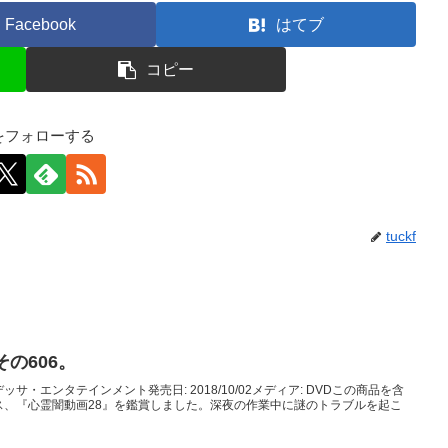
Facebook
はてブ
コピー
kfをフォローする
tuckf
の606。
デッサ・エンタテインメント発売日: 2018/10/02メディア: DVDこの商品を含
ス、『心霊闇動画28』を鑑賞しました。深夜の作業中に謎のトラブルを起こ