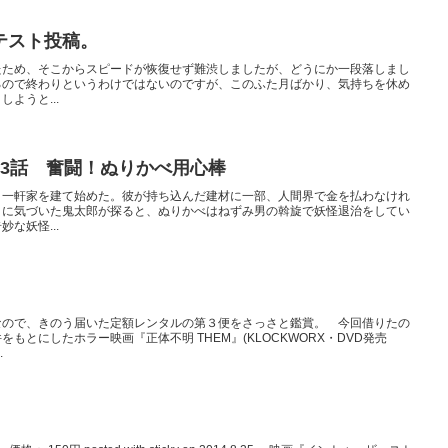
テスト投稿。
たため、そこからスピードが恢復せず難渋しましたが、どうにか一段落しまし
るので終わりというわけではないのですが、このふた月ばかり、気持ちを休め
ようと...
13話 奮闘！ぬりかべ用心棒
、一軒家を建て始めた。彼が持ち込んだ建材に一部、人間界で金を払わなけれ
とに気づいた鬼太郎が探ると、ぬりかべはねずみ男の斡旋で妖怪退治をしてい
な妖怪...
なので、きのう届いた定額レンタルの第３便をさっさと鑑賞。 今回借りたの
もとにしたホラー映画『正体不明 THEM』(KLOCKWORX・DVD発売
.