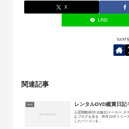
X
LINE
tuc
関連記事
レンタルDVD鑑賞日記そ
book
心霊闇動画28 出版社/メーカー: オ
むブログを見る 昨年10月リリー
したパソコンを...