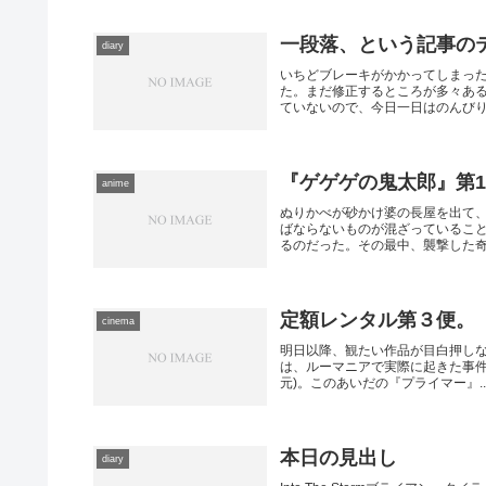
一段落、という記事の
diary
いちどブレーキがかかってしまっ
た。まだ修正するところが多々あ
ていないので、今日一日はのんびりし
『ゲゲゲの鬼太郎』第
anime
ぬりかべが砂かけ婆の長屋を出て
ばならないものが混ざっているこ
るのだった。その最中、襲撃した奇妙
定額レンタル第３便。
cinema
明日以降、観たい作品が目白押し
は、ルーマニアで実際に起きた事件を
元)。このあいだの『プライマー』..
本日の見出し
diary