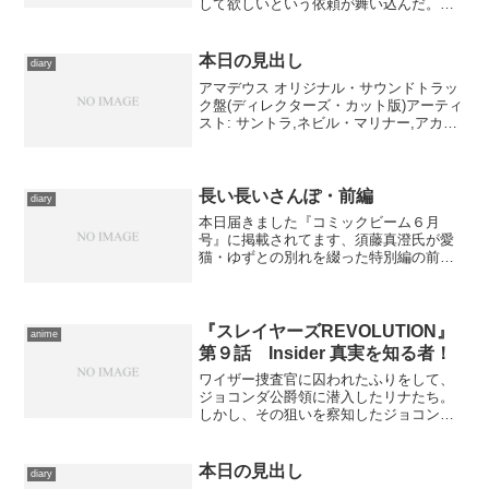
して欲しいという依頼が舞い込んだ。張
り切る灯里に対して、藍華とアリスは
「抜き打ちの試験官では」と脅かす。
戦々恐々としつつもその日は訪れ、灯里
本日の見出し
diary
はそのお客――アマランタに請...
アマデウス オリジナル・サウンドトラッ
ク盤(ディレクターズ・カット版)アーティ
スト: サントラ,ネビル・マリナー,アカデ
ミー室内管弦楽団出版社/メーカー: ビク
ターエンタテインメント発売日:
2002/04/24メディア: CD クリック:...
長い長いさんぽ・前編
diary
本日届きました『コミックビーム６月
号』に掲載されてます、須藤真澄氏が愛
猫・ゆずとの別れを綴った特別編の前編
を読む。 ……うあー、効くなあ。猫飼
いとしてはいま飼っている娘が初めての
私ですが、それ以前に飼い犬との別れを
二度ほど経験しており、それ...
『スレイヤーズREVOLUTION』
anime
第９話 Insider 真実を知る者！
ワイザー捜査官に囚われたふりをして、
ジョコンダ公爵領に潜入したリナたち。
しかし、その狙いを察知したジョコンダ
夫人はリナたちを処刑するよう命じる
が、ワイザーは詭弁を弄してそれを阻止
した。そして、そんなワイザーをゼロス
本日の見出し
diary
は罠に駆けて奈落へと突き落...