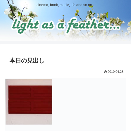
cinema, book, music, life and so on...
本日の見出し
2010.04.28