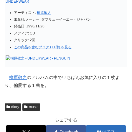
UNDERWEAR
アーティスト:
槇原敬之
出版社/メーカー:
ダブリューイーエー・ジャパン
発売日:
1998/11/26
メディア:
CD
クリック
: 2回
この商品を含むブログ (11件) を見る
槇原敬之
のアルバムの中でいちばんお気に入りの１枚よ
り、偏愛する１曲を。
diary
music
シェアする
X
Facebook
はてブ