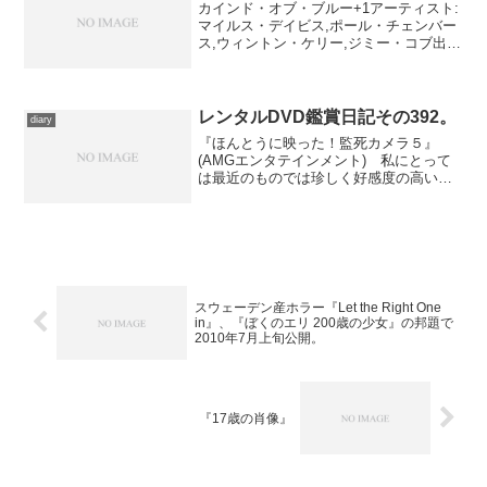
カインド・オブ・ブルー+1アーティスト:
マイルス・デイビス,ポール・チェンバー
ス,ウィントン・ケリー,ジミー・コブ出版
社/メーカー: ソニー・ミュージックジャ
パンインターナショナル発売日:
2005/07/20メディア: CD購入: 1人...
レンタルDVD鑑賞日記その392。
diary
『ほんとうに映った！監死カメラ５』
(AMGエンタテインメント) 私にとって
は最近のものでは珍しく好感度の高いシ
リーズ５作目。 このシリーズとしては
ちょっと低調、という印象もあるんです
が、前に見た怪奇ドキュメンタリーが駄
目すぎたせいで、これで...
スウェーデン産ホラー『Let the Right One
in』、『ぼくのエリ 200歳の少女』の邦題で
2010年7月上旬公開。
『17歳の肖像』