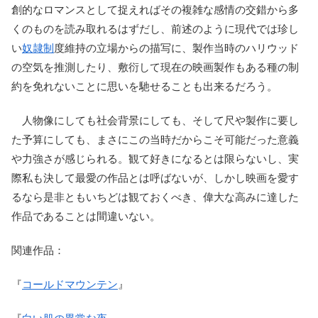
創的なロマンスとして捉えればその複雑な感情の交錯から多
くのものを読み取れるはずだし、前述のように現代では珍し
い
奴隷制
度維持の立場からの描写に、製作当時のハリウッド
の空気を推測したり、敷衍して現在の映画製作もある種の制
約を免れないことに思いを馳せることも出来るだろう。
人物像にしても社会背景にしても、そして尺や製作に要し
た予算にしても、まさにこの当時だからこそ可能だった意義
や力強さが感じられる。観て好きになるとは限らないし、実
際私も決して最愛の作品とは呼ばないが、しかし映画を愛す
るなら是非ともいちどは観ておくべき、偉大な高みに達した
作品であることは間違いない。
関連作品：
『
コールドマウンテン
』