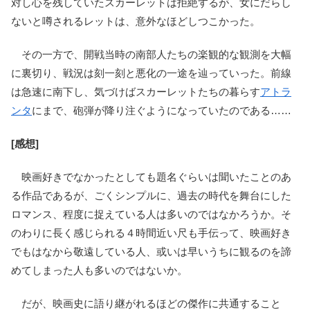
対し心を残していたスカーレットは拒絶するが、女にだらし
ないと噂されるレットは、意外なほどしつこかった。
その一方で、開戦当時の南部人たちの楽観的な観測を大幅
に裏切り、戦況は刻一刻と悪化の一途を辿っていった。前線
は急速に南下し、気づけばスカーレットたちの暮らす
アトラ
ンタ
にまで、砲弾が降り注ぐようになっていたのである……
[感想]
映画好きでなかったとしても題名ぐらいは聞いたことのあ
る作品であるが、ごくシンプルに、過去の時代を舞台にした
ロマンス、程度に捉えている人は多いのではなかろうか。そ
のわりに長く感じられる４時間近い尺も手伝って、映画好き
でもはなから敬遠している人、或いは早いうちに観るのを諦
めてしまった人も多いのではないか。
だが、映画史に語り継がれるほどの傑作に共通すること