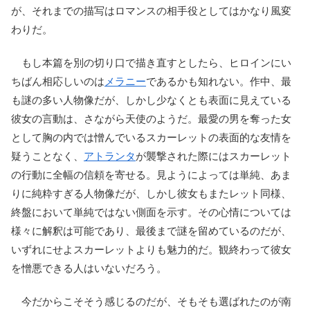
が、それまでの描写はロマンスの相手役としてはかなり風変
わりだ。
もし本篇を別の切り口で描き直すとしたら、ヒロインにい
ちばん相応しいのは
メラニー
であるかも知れない。作中、最
も謎の多い人物像だが、しかし少なくとも表面に見えている
彼女の言動は、さながら天使のようだ。最愛の男を奪った女
として胸の内では憎んでいるスカーレットの表面的な友情を
疑うことなく、
アトランタ
が襲撃された際にはスカーレット
の行動に全幅の信頼を寄せる。見ようによっては単純、あま
りに純粋すぎる人物像だが、しかし彼女もまたレット同様、
終盤において単純ではない側面を示す。その心情については
様々に解釈は可能であり、最後まで謎を留めているのだが、
いずれにせよスカーレットよりも魅力的だ。観終わって彼女
を憎悪できる人はいないだろう。
今だからこそそう感じるのだが、そもそも選ばれたのが南