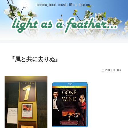
cinema, book, music, life and so on...
『風と共に去りぬ』
2011.05.03