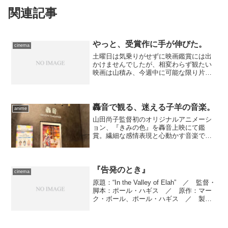
関連記事
やっと、受賞作に手が伸びた。
cinema
土曜日は気乗りがせずに映画鑑賞には出
かけませんでしたが、相変わらず観たい
映画は山積み、今週中に可能な限り片付
けておかないと、しばらく観に行けなく
なる事情もありましたので、週明けの本
日も映画館へ。 今日の劇場はTOHOシ
ネマズ日本橋。訪れた回...
轟音で観る、迷える子羊の音楽。
anime
山田尚子監督初のオリジナルアニメーシ
ョン、『きみの色』を轟音上映にて鑑
賞。繊細な感情表現と心動かす音楽で彩
る唯一無二の青春ドラマ。
『告発のとき』
cinema
原題：“In the Valley of Elah” ／ 監督・
脚本：ポール・ハギス ／ 原作：マー
ク・ボール、ポール・ハギス ／ 製
作：ポール・ハギス、パトリック・ワッ
クスバーガー、スティーヴ・サミュエル
ズ、ダーレーン・カマーノ・ロケット...