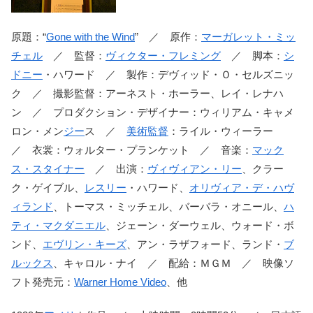
原題：“
Gone with the Wind
” ／ 原作：
マーガレット・ミッ
チェル
／ 監督：
ヴィクター・フレミング
／ 脚本：
シ
ドニー
・ハワード ／ 製作：デヴィッド・Ｏ・セルズニッ
ク ／ 撮影監督：アーネスト・ホーラー、レイ・レナハ
ン ／ プロダクション・デザイナー：ウィリアム・キャメ
ロン・メン
ジー
ス ／
美術監督
：ライル・ウィーラー
／ 衣裳：ウォルター・プランケット ／ 音楽：
マック
ス・スタイナー
／ 出演：
ヴィヴィアン・リー
、クラー
ク・ゲイブル、
レスリー
・ハワード、
オリヴィア・デ・ハヴ
ィランド
、トーマス・ミッチェル、バーバラ・オニール、
ハ
ティ・マクダニエル
、ジェーン・ダーウェル、ウォード・ボ
ンド、
エヴリン・キーズ
、アン・ラザフォード、ランド・
ブ
ルックス
、キャロル・ナイ ／ 配給：ＭＧＭ ／ 映像ソ
フト発売元：
Warner Home Video
、他