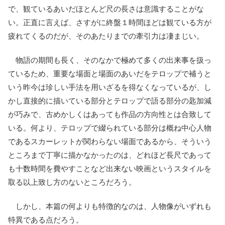
で、観ているあいだほとんど尺の長さは意識することがな
い。正直に言えば、さすがに終盤１時間ほどは観ている方が
疲れてくるのだが、そのあたりまでの牽引力は凄まじい。
物語の期間も長く、そのなかで極めて多くの出来事を扱っ
ているため、重要な場面と場面のあいだをテロップで補うと
いう昨今は珍しい手法を用いざるを得なくなっているが、し
かし直接的に描いている部分とテロップで語る部分の匙加減
が巧みで、古めかしくはあっても作品の方向性とは合致して
いる。何より、テロップで綴られている部分は概ね中心人物
であるスカーレットが関わらない場面であるから、そういう
ところまで丁寧に描かなかったのは、どれほど長尺であって
も十数時間を費やすことなど出来ない映画というスタイルを
取る以上致し方のないところだろう。
しかし、本篇の何よりも特徴的なのは、人物像がいずれも
特異である点だろう。