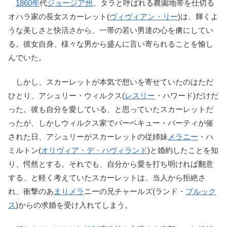
1860年
代
ジョージア州
。タラと呼ばれる農園地帯を仕切る
オハラ家の長女スカーレット(
ヴィヴィアン・リー
)は、輝くよ
うな美しさと快活さから、一帯の若い男達の心を虜にしてい
る。彼女自身、様々な男から盛んに言い寄られることを愉し
んでいた。
しかし、スカーレットが本気で想いを寄せていたのはただ
ひとり、アシュリー・ウィルクス(
レスリー
・ハワード)だけだ
った。彼も自分を愛している、と思っていたスカーレットだ
ったが、しかしウィルクス家でバーベキュー・パーティが催
された日、アシュリーがスカーレットの従姉妹
メラニー
・ハ
ミルトン(
オリヴィア・デ・ハヴィランド
)と婚約したことを知
り、愕然とする。それでも、自分から愛を打ち明ければ翻意
する、と軽く考えていたスカーレットは、当人から拒絶さ
れ、衝撃のあ
まりメラ
ニーの兄チャールズ(ランド・
ブルック
ス
)からの求婚を受け入れてしまう。