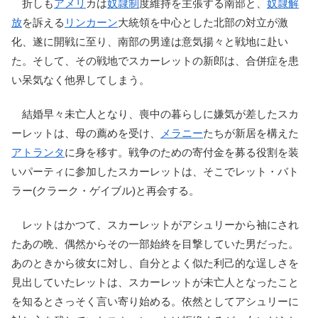
折しも
アメリ
カは
奴隷制
度維持を主張する南部と、
奴隷解
放
を訴える
リンカーン
大統領を中心とした北部の対立が激
化、遂に開戦に至り、南部の男達は意気揚々と戦地に赴い
た。そして、その戦地でスカーレットの新郎は、合併症を患
い呆気なく他界してしまう。
結婚早々未亡人となり、喪中の暮らしに嫌気が差したスカ
ーレットは、母の薦めを受け、
メラニー
たちが新居を構えた
アトランタ
に身を移す。戦争のための寄付金を募る役割を装
いパーティに参加したスカーレットは、そこでレット・バト
ラー(クラーク・ゲイブル)と再会する。
レットはかつて、スカーレットがアシュリーから袖にされ
たあの晩、偶然からその一部始終を目撃していた男だった。
あのときから彼女に対し、自分とよく似た利己的な逞しさを
見出していたレットは、スカーレットが未亡人となったこと
を知るとさっそく言い寄り始める。依然としてアシュリーに