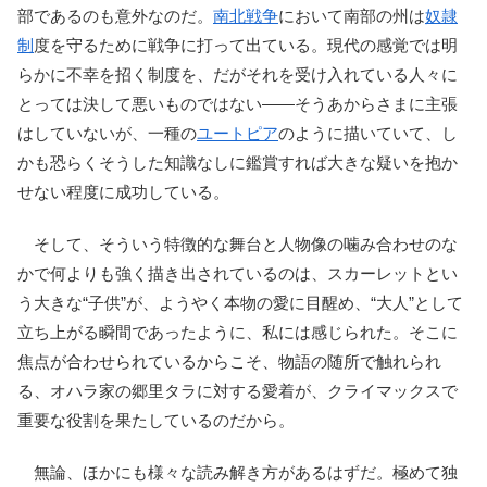
部であるのも意外なのだ。
南北戦争
において南部の州は
奴隷
制
度を守るために戦争に打って出ている。現代の感覚では明
らかに不幸を招く制度を、だがそれを受け入れている人々に
とっては決して悪いものではない――そうあからさまに主張
はしていないが、一種の
ユートピア
のように描いていて、し
かも恐らくそうした知識なしに鑑賞すれば大きな疑いを抱か
せない程度に成功している。
そして、そういう特徴的な舞台と人物像の噛み合わせのな
かで何よりも強く描き出されているのは、スカーレットとい
う大きな“子供”が、ようやく本物の愛に目醒め、“大人”として
立ち上がる瞬間であったように、私には感じられた。そこに
焦点が合わせられているからこそ、物語の随所で触れられ
る、オハラ家の郷里タラに対する愛着が、クライマックスで
重要な役割を果たしているのだから。
無論、ほかにも様々な読み解き方があるはずだ。極めて独