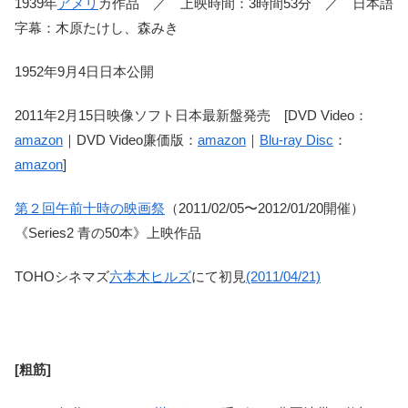
1939年
アメリ
カ作品 ／ 上映時間：3時間53分 ／ 日本語
字幕：木原たけし、森みき
1952年9月4日日本公開
2011年2月15日映像ソフト日本最新盤発売 [DVD Video：
amazon
｜DVD Video廉価版：
amazon
｜
Blu-ray Disc
：
amazon
]
第２回午前十時の映画祭
（2011/02/05〜2012/01/20開催）
《Series2 青の50本》上映作品
TOHOシネマズ
六本木ヒルズ
にて初見
(2011/04/21)
[粗筋]