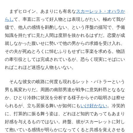
まずヒロイン、あまりにも有名な
スカーレット・オハラ
か
らし
て、率直に言って好人物とは表現しがたい。極めて我が
儘で、他人の感情を斟酌しない、という序盤の描写で、予備
知識を持たずに見た人間は度胆を抜かれるはずだ。恋愛が成
就しなかった腹いせに勢いで他の男からの求婚を受け入れ、
その夫が死ぬとろくに悼むふりもせずに享楽を求める。物語
の牽引役としては完成されているが、恐らく現実にそばにい
ればこれほど迷惑な人物もいない。
そんな彼女の岐路に何度も現れるレット・バトラーという
男も風変わりだ。周囲の南部男達が戦争に意気軒昂となるな
か、ひとり冷静に状況を分析する様子からその聡明さは察せ
られるが、立ち居振る舞いが如何にも
いけ好かない
。冷笑的
に、打算的に振る舞う姿は、どれほど知的であってもあまり
好感を与えるものではない。終盤、彼がスカーレットに対し
て抱いている感情が明らかになってくると共感を覚えさせる