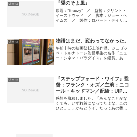
『愛のそよ風』
cinema
原題：“Breezy” ／ 監督：クリント・
イーストウッド ／ 脚本：ジョー・ヘ
イムズ ／ 製作：ロバート・デイリ
ー ／ 製作総指揮：ジェニングス・ラ
ング ／ 撮影監督：フランク・スタン
リー ／ 美術：アレクサンダー・ゴリ
ツェン ／ 舞台装...
物語はまだ、変わってなかった。
cinema
午前十時の映画祭15上映作品、ジュゼッ
ペ・トルナトーレ監督畢生の名作『ニュ
ー・シネマ・パラダイス』を鑑賞。あの
ラストシーンがときどき無性に観たくな
る。
『ステップフォード・ワイフ』監
cinema
督：フランク・オズ／主演：ニコ
ール・キッドマン／配給：UIP
Japan
感想を脱稿しました。「あんなことがな
くても、いずれ首になってたよな、この
ひと……」からどうぞ。だってあの番
組、法的に問題があると思うんですけど
――たぶんそこまで織り込み済みだった
ろう、と想像されるのもこの作品の一筋
縄ではいかないところ。