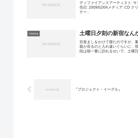
ディファイアンスアーティスト: 
売日: 2009/02/04メディア: 
テー...
土曜日夕刻の新宿なん
cinema
目覚ましをかけて寝たのですが、案
親が戻るのと入れ違いぐらいに、
段は朝一番に訪れるせいで、土曜日で
『プロジェクト・イーグル』