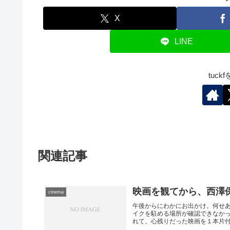
X
LINE
tuc
関連記事
映画を観てから、西澤
cinema
午後からにわかにお出かけ。何せ
イクを駐める場所が確認できなか
れて、心残りだった映画を１本片付け