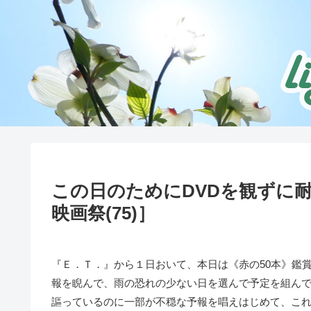
この日のためにDVDを観ずに
映画祭(75)］
『Ｅ．Ｔ．』から１日おいて、本日は《赤の50本》鑑
報を睨んで、雨の恐れの少ない日を選んで予定を組ん
謳っているのに一部が不穏な予報を唱えはじめて、こ