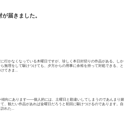
材が届きました。
賞に行かなくなっている木曜日ですが、珍しく本日封切りの作品がある。しか
なら無理をして駆けつけても、夕方からの用事に余裕を持って対処できる、と
てきま...
い傾向にあります――個人的には、土曜日と勘違いしてしまうのであんまり嬉
して、観たい作品があれば金曜日だろうと初回に駆けつけるのであります。自
れた...