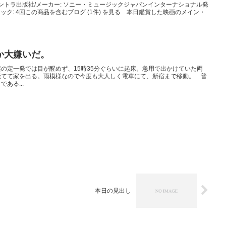
サントラ出版社/メーカー: ソニー・ミュージックジャパンインターナショナル発
CD クリック: 4回この商品を含むブログ (1件) を見る 本日鑑賞した映画のメイン・
か大嫌いだ。
の定一発では目が醒めず、15時35分ぐらいに起床。急用で出かけていた両
慌てて家を出る。雨模様なので今度も大人しく電車にて、新宿まで移動。 普
ある...
本日の見出し