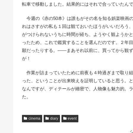
転車で移動しました。結果的にはそれで合っていたん
今週の《赤の50本》は誰もがその名を知る娯楽映画
れはさすがの私も１回は観ておいたほうがいいだろう、
がつけられないうちに時間が経ち、ようやく観ようか
ったため、これで鑑賞することを選んだのです。２年
願だったりする。――まあそれ以前に、買ってから観
が！
作業が詰まっていたために前夜も４時過ぎまで取り組
った、ということが出来映えを証明していると思う。
なんですが、ディテールが緻密で、人物像も魅力的。
た。
cinema
diary
event