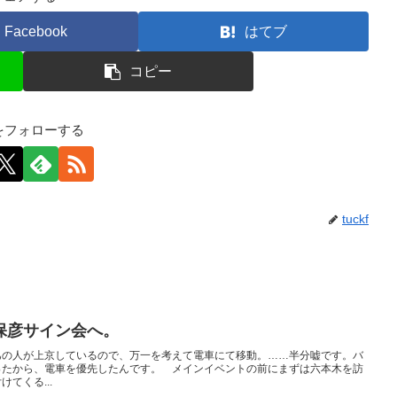
Facebook
はてブ
コピー
kfをフォローする
tuckf
保彦サイン会へ。
あの人が上京しているので、万一を考えて電車にて移動。……半分嘘です。バ
ったから、電車を優先したんです。 メインイベントの前にまずは六本木を訪
てくる...