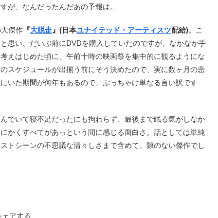
ですが、なんだったんだあの予報は。
の大傑作
『
大脱走
』(日本
ユナイテッド・アーティスツ
配給)
。こ
と思い、だいぶ前にDVDを購入していたのですが、なかなか手
と考えはじめた頃に、午前十時の映画祭を集中的に観るようにな
目のスケジュールが出揃う前にそう決めたので、実に数ヶ月の悲
ずにいた期間が何年もあるので、ぶっちゃけ単なる言い訳です
んでいて寝不足だったにも拘わらず、最後まで眠る気がしなか
とにかくすべてがあっという間に感じる面白さ。話としては単純
ラストシーンの不思議な清々しさまで含めて、隙のない傑作でし
シェアする