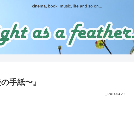
cinema, book, music, life and so on...
後の手紙〜』
2014.04.29