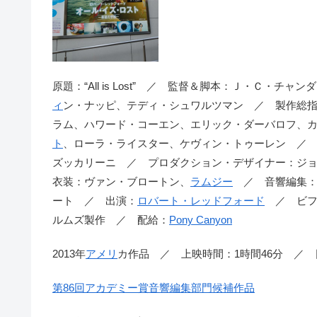
原題：“All is Lost” ／ 監督＆脚本：Ｊ・Ｃ・
ィ
ン・ナッピ、テディ・シュワルツマン ／ 製作総
ラム、ハワード・コーエン、エリック・ダーバロフ、
ト
、ローラ・ライスター、ケヴィン・トゥーレン ／
ズッカリーニ ／ プロダクション・デザイナー：ジ
衣装：ヴァン・ブロートン、
ラムジー
／ 音響編集：
ート ／ 出演：
ロバート・レッドフォード
／ ビフ
ルムズ製作 ／ 配給：
Pony Canyon
2013年
アメリ
カ作品 ／ 上映時間：1時間46分 ／
第86回アカデミー賞音響編集部門候補作品