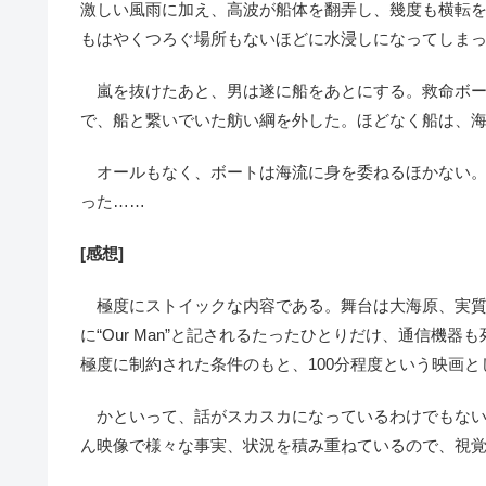
激しい風雨に加え、高波が船体を翻弄し、幾度も横転
もはやくつろぐ場所もないほどに水浸しになってしま
嵐を抜けたあと、男は遂に船をあとにする。救命ボー
で、船と繋いでいた舫い綱を外した。ほどなく船は、
オールもなく、ボートは海流に身を委ねるほかない。
った……
[感想]
極度にストイックな内容である。舞台は大海原、実質
に“Our Man”と記されるたったひとりだけ、通信機
極度に制約された条件のもと、100分程度という映画
かといって、話がスカスカになっているわけでもない
ん映像で様々な事実、状況を積み重ねているので、視