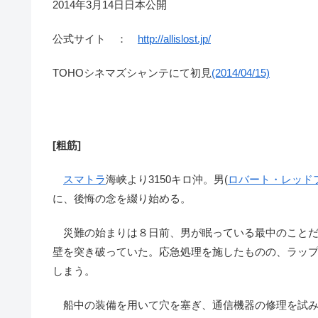
2014年3月14日日本公開
公式サイト ：
http://allislost.jp/
TOHOシネマズシャンテにて初見
(2014/04/15)
[粗筋]
スマトラ
海峡より3150キロ沖。男(
ロバート・レッド
に、後悔の念を綴り始める。
災難の始まりは８日前、男が眠っている最中のことだ
壁を突き破っていた。応急処理を施したものの、ラッ
しまう。
船中の装備を用いて穴を塞ぎ、通信機器の修理を試み