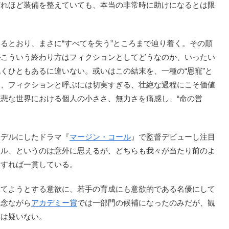
どれほど装備を整えていても、本当の非常時に助けになるとは限
とおり、まさに“すべてを失う”ところまで辿り着く。その顛
―こういう終わり方はフィクションとしてどうなのか、いったい
くひともあるに違いない。或いはこの結末を、一種の“恩寵”と
も、フィクションと呼ぶには切実すぎる、壮絶な過程にこそ価値
悲な世界における個人の小ささ、無力さを痛感し、“命の営
モデルにしたドラマ『
マージン・コール
』で監督デビューし注目
ァル、というのは意外に思えるが、どちらも我々が当たり前のよ
をすれば一貫している。
てようとする意欲に、若手の育成にも意欲的である名優にして
残念ながら
アカデミー賞
では一部門の候補になったのみだが、観
とは疑いない。