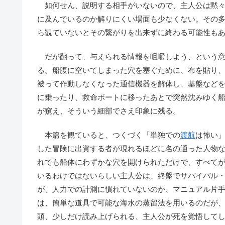
如何せん、説明する相手がいないので、主人公は黙々
に及んでいるのか解りにくい場面も少なくない。その
ら観ていないとその繋がりを出来ずに終わる可能性も
だが翻って、与えられる情報を咀嚼しよう、という意
る。船腹に空いてしまった穴を塞ぐために、布を貼り
被って作動しなくなった通信機器を解体し、基盤など
に乗ったり、救命ボートに移ったあとで突然沈みゆく
が窺え、そういう細部でさえ印象に残る。
本篇を観ていると、つくづく「単独での
渡航
は怖い
した冒険に出資する者が現れるほどに名の通った人物
れでも船体にわずかな穴を開けられただけで、すべて
いるわけではないらしい主人公は、終盤でサバイバル
が、人力での計測に慣れていないのか、マニュアル片
は、簡単な道具で可能な海水の蒸留法を用いるのだが
頭、少しだけ読み上げられる、主人公が死を覚悟して