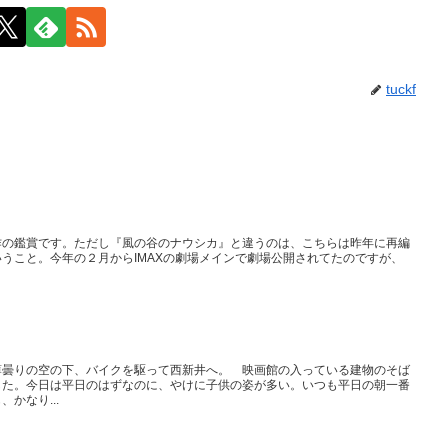
tuckf
作の鑑賞です。ただし『風の谷のナウシカ』と違うのは、こちらは昨年に再編
うこと。今年の２月からIMAXの劇場メインで劇場公開されてたのですが、
。
薄曇りの空の下、バイクを駆って西新井へ。 映画館の入っている建物のそば
した。今日は平日のはずなのに、やけに子供の姿が多い。いつも平日の朝一番
かなり...