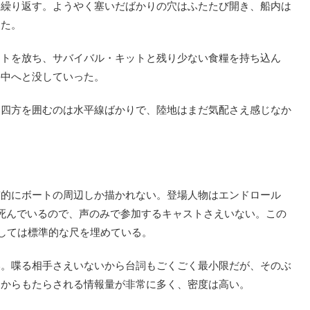
を繰り返す。ようやく塞いだばかりの穴はふたたび開き、船内は
った。
トを放ち、サバイバル・キットと残り少ない食糧を持ち込ん
海中へと没していった。
四方を囲むのは水平線ばかりで、陸地はまだ気配さえ感じなか
的にボートの周辺しか描かれない。登場人物はエンドロール
器も死んでいるので、声のみで参加するキャストさえいない。この
としては標準的な尺を埋めている。
。喋る相手さえいないから台詞もごくごく最小限だが、そのぶ
覚からもたらされる情報量が非常に多く、密度は高い。