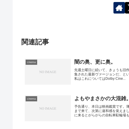
関連記事
闇の奥、更に奥。
cinema
先週土曜日に続いて、きょうも旧
集された最新ヴァージョンだ、とい
私はこれについてはDolby Cine...
よもやまさかの大混雑
cinema
予告通り、本日は映画鑑賞です。
まで来て、次第に違和感を覚えま
に来るとがらがらの自転車駐輪場も、