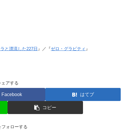
ラと漂流した227日
』／『
ゼロ・グラビティ
』
シェアする
Facebook
はてブ
コピー
kfをフォローする