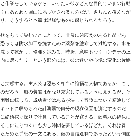
と作業をしているから、いったい彼がどんな目的でいまの行動
多くはあとあと理由に気づかされるものだが、きちんと考えなが
あり、そうすると本篇は退屈なものに感じられるだろう。
欲をもって臨むひとにとって、非常に歯応えのある作品であ
、恐らくは防水加工を施すための薬剤を塗布して対処する。水を
を洗って乾かし、修理を試みる。時折、意味もなくコンテナの上
船内に戻ったり、という部分には、彼の迷いや心境の変化の片鱗
」と実感する。主人公は恐らく相当に裕福な人物であるか、こう
なのだろう、船の装備はかなり充実しているように見えるが、そ
が困難に転じる。成功者ではあるが決して冒険について精通して
・キットに収められた計測器で自分の現在位置を測定するのだ
手に終始探り探りで計算していることが窺える。飲料水の確保に
、そこに辿りつくにも少し時間を要しているほどだ。それは冒
したためた手紙の一文にある、彼の自信過剰であったという側面