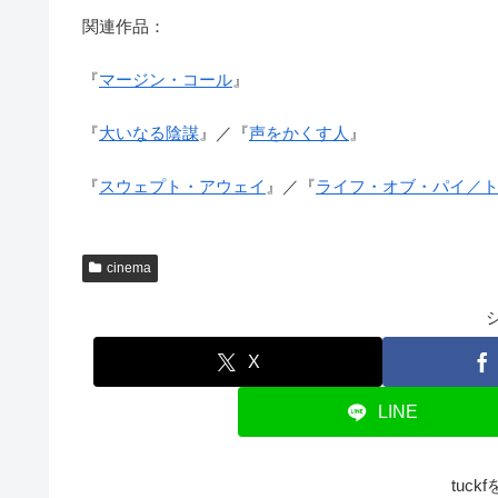
関連作品：
『
マージン・コール
』
『
大いなる陰謀
』／『
声をかくす人
』
『
スウェプト・アウェイ
』／『
ライフ・オブ・パイ／ト
cinema
X
LINE
tuc