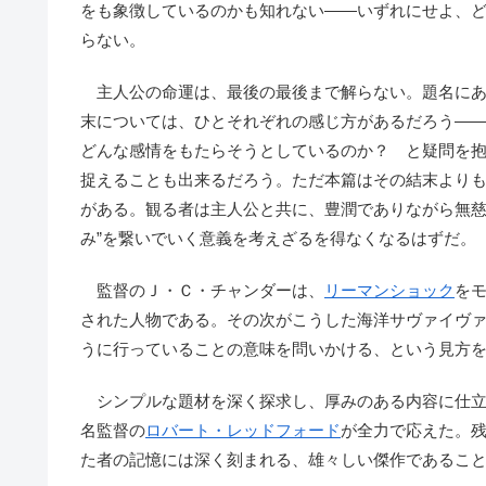
をも象徴しているのかも知れない――いずれにせよ、
らない。
主人公の命運は、最後の最後まで解らない。題名にある
末については、ひとそれぞれの感じ方があるだろう―
どんな感情をもたらそうとしているのか？ と疑問を抱
捉えることも出来るだろう。ただ本篇はその結末より
がある。観る者は主人公と共に、豊潤でありながら無慈
み”を繋いでいく意義を考えざるを得なくなるはずだ。
監督のＪ・Ｃ・チャンダーは、
リーマンショック
を
された人物である。その次がこうした海洋サヴァイヴ
うに行っていることの意味を問いかける、という見方
シンプルな題材を深く探求し、厚みのある内容に仕立
名監督の
ロバート・レッドフォード
が全力で応えた。
た者の記憶には深く刻まれる、雄々しい傑作であるこ