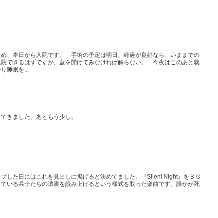
ため、本日から入院です。 手術の予定は明日、経過が良好なら、いままでの
退院できるはずですが、蓋を開けてみなければ解らない。 今夜はこのあと就
睡眠を...
してきました。あともう少し。
した日にはこれを見出しに掲げると決めてました。『Silent Night』をＢＧ
している兵士たちの遺書を読み上げるという様式を取った楽曲です。誰かが死