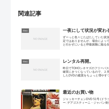
関連記事
一夜にして状況が変わ
diary
ずーっと色々じたばたしていた状
定ではありませんが、場合によっ
と行かずにいると呼吸困難に陥る生き
レンタル再開。
diary
昨日でTOHOシネマズのフリーパ
確実にきつくなっているので、２月
したDVDの鑑賞をちょっと増やすつも
最近のお買い物
cinema
ジャッキーチェンDVD 51号 (ドラ
ー: デアゴスティーニ・ジャパン発売日: