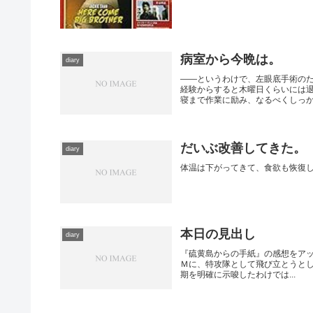
病室から今晩は。
diary
――というわけで、左眼底手術の
経験からすると木曜日くらいには
寝まで作業に励み、なるべくしっかり
だいぶ改善してきた。
diary
体温は下がってきて、食欲も恢復
本日の見出し
diary
『硫黄島からの手紙』の感想をアップ
Ｍに、特攻隊として飛び立とうと
期を明確に示唆したわけでは...