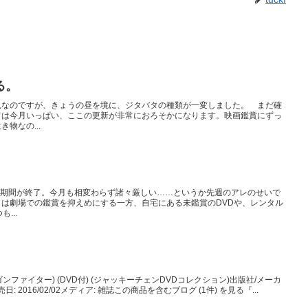
る。
況なのですが、きょうの昼を境に、ジタバタの種類が一変しました。 まだ確
ては今月いっぱい、ここの更新が非常におろそかになります。映画鑑賞にずっ
物なの...
ス期間が終了。今月も相変わらず諸々厳しい……というか先週のアレのせいで
は劇場での鑑賞を抑えめにする一方、自宅にある未鑑賞のDVDや、レンタル
...
ゴンファイター) (DVD付) (ジャッキーチェンDVDコレクション)出版社/メーカ
 2016/02/02メディア: 雑誌この商品を含むブログ (1件) を見る『...