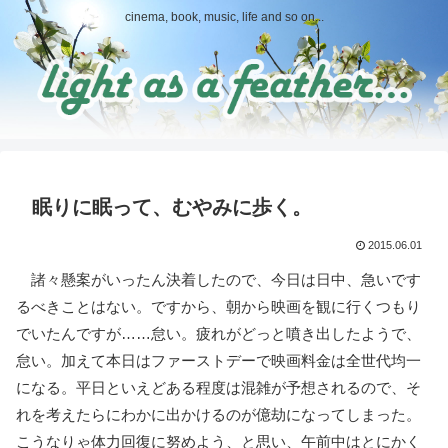
cinema, book, music, life and so on...
眠りに眠って、むやみに歩く。
2015.06.01
諸々懸案がいったん決着したので、今日は日中、急いです
るべきことはない。ですから、朝から映画を観に行くつもり
でいたんですが……怠い。疲れがどっと噴き出したようで、
怠い。加えて本日はファーストデーで映画料金は全世代均一
になる。平日といえどある程度は混雑が予想されるので、そ
れを考えたらにわかに出かけるのが億劫になってしまった。
こうなりゃ体力回復に努めよう、と思い、午前中はとにかく