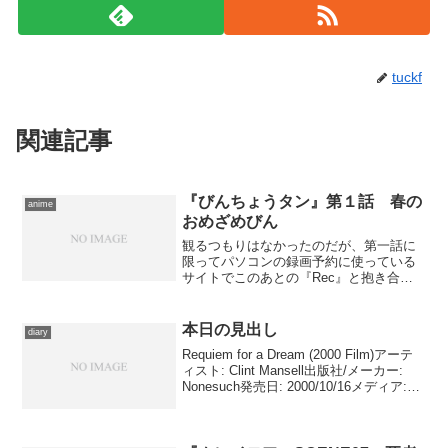
tuckf
関連記事
『びんちょうタン』第１話 春の
anime
おめざめびん
観るつもりはなかったのだが、第一話に
限ってパソコンの録画予約に使っている
サイトでこのあとの『Rec』と抱き合わ
せにしていたため、仕方なく鑑賞。
……何この非常識な作画クオリティ。顔
に落ちる影の動きや水面に遊弋する光、
本日の見出し
diary
そういうものをふんだんに...
Requiem for a Dream (2000 Film)アーテ
ィスト: Clint Mansell出版社/メーカー:
Nonesuch発売日: 2000/10/16メディア:
CD クリック: 7回この商品を含むブログ
(5件) を見...