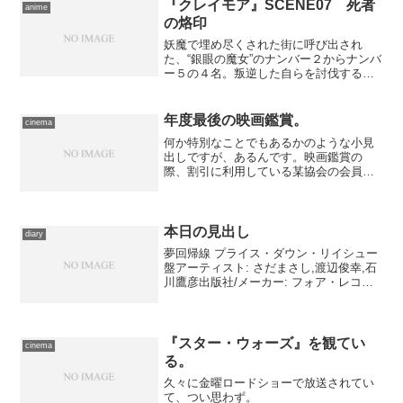
『クレイモア』SCENE07 死者
anime
の烙印
妖魔で埋め尽くされた街に呼び出され
た、“銀眼の魔女”のナンバー２からナンバ
ー５の４名。叛逆した自らを討伐するた
めに寄越された彼女たちに、テレサは正
対する…… これまでは狩人と獣の戦
い、という趣がそれでも強かったのです
年度最後の映画鑑賞。
cinema
が、“銀眼の魔女”でも最...
何か特別なことでもあるかのような小見
出しですが、あるんです。映画鑑賞の
際、割引に利用している某協会の会員証
が本日で期限切れとなります。しかし、
色々あって会費の納入が遅れた都合上、
2012年度の会員証がしばらく届かないの
です。つまり、明日から...
本日の見出し
diary
夢回帰線 プライス・ダウン・リイシュー
盤アーティスト: さだまさし,渡辺俊幸,石
川鷹彦出版社/メーカー: フォア・レコー
ド発売日: 2004/06/30メディア: CD購入: 1
人 この商品を含むブログ (12件) を見る
映画『クレイマー...
『スター・ウォーズ』を観てい
cinema
る。
久々に金曜ロードショーで放送されてい
て、つい思わず。