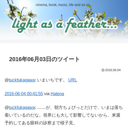
cinema, book, music, life and so on...
2016年06月03日のツイート
2016.06.04
@
tuckfukagawa
:
いまいちです。
URL
2016-06-04
00:41:55
via
Hatena
@
tuckfukagawa
:
……が、朝方ちょびっとだけで、いまは落ち
着いているのだな。視界にも大して影響してないから、来週
予約してある眼科の診察まで様子見。