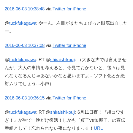
2016-06-03
10:38:48
via
Twitter for iPhone
@
tuckfukagawa
:
やーん、左目がまたちょびっと眼底出血した
ー。
2016-06-03
10:37:08
via
Twitter for iPhone
@
tuckfukagawa
:
RT @
shiraishikouji
: （大きな声では言えませ
んが、大人の事情を考えると、今見ておかないと、後々は見
れなくなるんじゃあないかなと思いますよ…ソフト化とか絶
対ムリでしょう…小声）
2016-06-03
10:36:15
via
Twitter for iPhone
@
tuckfukagawa
:
RT @
shiraishikouji
: 6月11日夜！『超コワす
ぎ！』が生で一晩だけ復活！しかも『貞子vs伽椰子』の宣伝
番組として！忘れられない夜になりまっせ！
URL