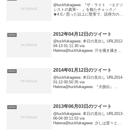
@tuckfukagawa: 『ザ・ライト −エクソ
シストの真実− 』を観たチェック／
★4.0／思った以上に堅実で、説得力のあ
るドラマ。視点人物である神学生が懐疑
論者であることが、終盤の壮絶な展開に
とってけっこう重要な意味を備えるのが
うまい...
2012年04月12日のツイート
twitter
@tuckfukagawa: 本日の見出し URL2012-
04-13 01:11:30 via
Hatena@tuckfukagawa: 汗を掻き掻き六
本木。 URL2012-04-13 00:42:09 via
Hatena@tuckf...
2014年01月12日のツイート
twitter
@tuckfukagawa: 本日の見出し URL2014-
01-13 00:50:35 via
Hatena@tuckfukagawa: 『大脱出』
URL2014-01-12 11:06:03 via Hatena
2013年06月03日のツイート
twitter
@tuckfukagawa: 本日の見出し URL2013-
06-04 00:11:53 via
Hatena@tuckfukagawa: 少しは堂々とし
ててもいいんじゃないの？ URL2013-06-