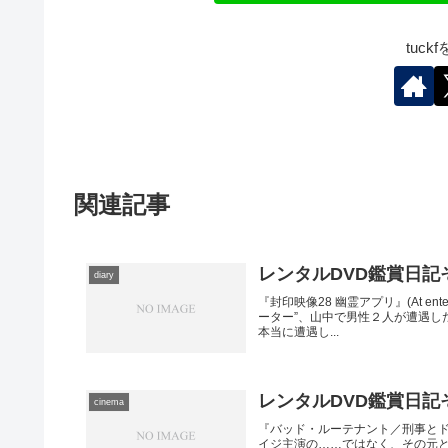
tuc
関連記事
レンタルDVD鑑賞日記そ
diary
『封印映像28 幽霊アプリ』(At e
ーター”、山中で男性２人が遭遇し
本当に遭遇し...
レンタルDVD鑑賞日記そ
cinema
『バッド・ルーテナント／刑事とドラ
イジ主演の……ではなく、その元と