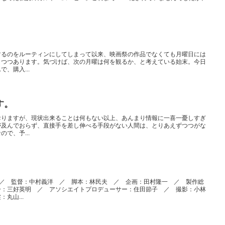
するのをルーティンにしてしまって以来、映画祭の作品でなくても月曜日には
りつつあります。気づけば、次の月曜は何を観るか、と考えている始末。今日
、購入...
す。
おりますが、現状出来ることは何もない以上、あんまり情報に一喜一憂しすぎ
が及んでおらず、直接手を差し伸べる手段がない人間は、とりあえずつつがな
で、予...
 ／ 監督：中村義洋 ／ 脚本：林民夫 ／ 企画：田村隆一 ／ 製作総
ー：三好英明 ／ アソシエイトプロデューサー：住田節子 ／ 撮影：小林
丸山...