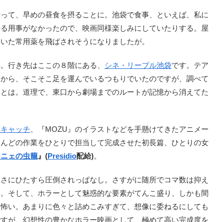
って、早めの昼食を摂ることに。池袋で食事、といえば、私に
来る用事がなかったので、映画同様楽しみにしていたりする。屋
ていた常用薬を飛ばされそうになりましたが。
。行き先はここの８階にある、
シネ・リーブル池袋
です。テア
すから、そこそこ足を運んでいるつもりでいたのですが、調べて
たとは。道理で、東口から劇場までのルートが記憶から消えてた
イキャッチ
、『MOZU』のイラストなどを手懸けてきたアニメー
とんどの作業をひとりで担当して完成させた初長篇、ひとりの女
ーニェの虫籠
』(
Presidio
配給)
。
さにひたすら圧倒されっぱなし。さすがに随所でコマ数は抑え
い。そして、ホラーとして魅惑的な要素がてんこ盛り、しかも間
に怖い。あまりに色々と詰めこみすぎて、想像に委ねるにしても
ですが、幻想性の豊かなホラー映画として、極めて高い完成度を