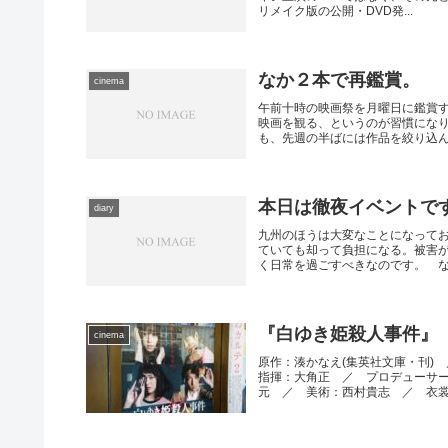
リメイク版の公開・DVD発...
なか２本で再鑑賞。
cinema
午前十時の映画祭を月曜日に鑑賞
映画を観る、というのが習慣にな
も、先週の半ばには作品を絞り込んで
本日は徹夜イベントで
diary
九州のほうは大変なことになって
ていても却って負担になる。被害
く日常を過ごすべきなのです。 なの
『白ゆき姫殺人事件』
cinema
原作：湊かなえ(集英社文庫・刊)
指揮：大角正 ／ プロデューサ
元 ／ 美術：西村貴志 ／ 衣裳：