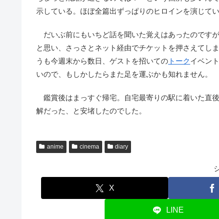
示している。ほぼ全篇出ずっぱりのヒロインを演じて
だいぶ前にもいちど話を聞いた覚えはあったのですが
と思い、さっさとネット経由でチケットを押さえてし
うも今週末から数日、ゲストを招いての
トーク
イベン
いので、もしかしたらまた足を運ぶかも知れません。
鑑賞後はまっすぐ帰宅。自宅最寄りの駅に着いた直後
解だった、と安堵したのでした。
anime
cinema
diary
X
LINE