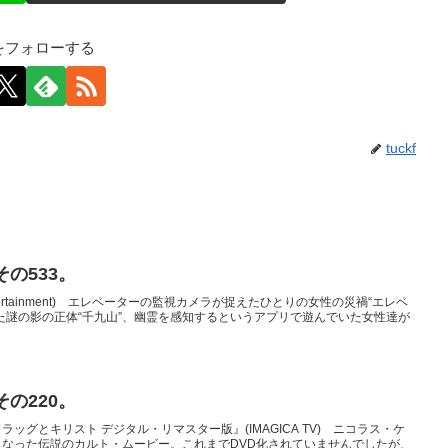
kfをフォローする
tuckf
の533。
ntertainment) エレベーターの監視カメラが捉えたひとりの女性の災禍“エレベ
た謎の影の正体“千九山”、幽霊を感知するというアプリで遊んでいた女性達が
の220。
ッグとキリスト デジタル・リマスター版』(IMAGICA TV) ニコラス・ケ
なった伝説のカルト・ムービー。これまでDVD化されていませんでしたが、