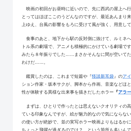
映画の初回がお昼時に近いので、先に西武の屋上へ行
とってはほぼここのうどんなのですが、最近あんまり
上ゆえ、台風の影響をもろに受けて風が強く、用意し
食事のあと、地下から駅の反対側に抜けて、ルミネへ
トル系の劇場で、アニメも積極的にかけている劇場で
みたら８年振りでした……まさかそんなに間が空いて
わけだ……。
鑑賞したのは、これまで短篇や『
怪談新耳袋
』の
ア
ション作家・坂本サクが、脚本から作画、音楽などほ
性が体験する異様な出来事を描きだしたホラー
『
アラ
まずは、ひとりで作ったとは思えないクオリティの高
ている印象なんですが、絵が魅力的なので気にならな
の使い方が絶妙で、並の実写ホラー映画よりもはるか
ちょっと飛躍が過ぎるのでは？ という箇所も多いん