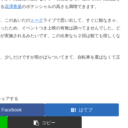
いる
花澤香菜
のポテンシャルの高さも満喫できます。
、このあいだの
トーク
ライブで思い出して、すぐに観なきゃ、
まったため、イベントつき上映の有無は調べてませんでした。ど
トが実施されるみたいです。この出来なら２回は観ても惜しくな
、少しだけですが雨がぱらついてきて、自転車を選ばなくて正
シェアする
Facebook
はてブ
コピー